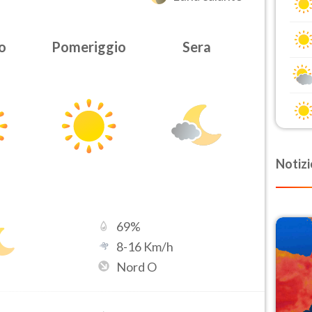
o
Pomeriggio
Sera
Notizi
69
%
8
-
16
Km/h
Nord O