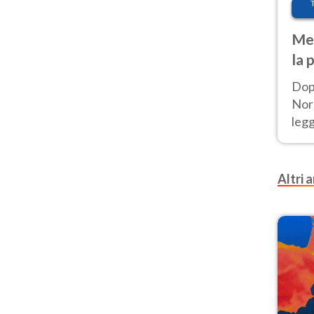
Met
la 
Dop
Nord
leg
nuov
afr
Altri a