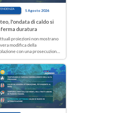
TENDENZA
5 Agosto 2026
eo, l'ondata di caldo si
ferma duratura
ttuali proiezioni non mostrano
vera modifica della
colazione con una prosecuzione
caldo fuori scala per molti
ni, compresa la settimana di
ragosto