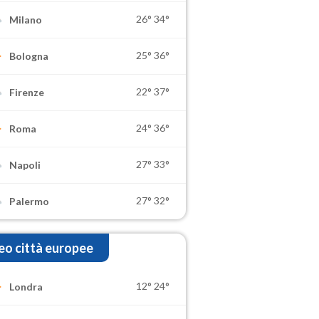
26°
34°
Milano
25°
36°
Bologna
22°
37°
Firenze
24°
36°
Roma
27°
33°
Napoli
27°
32°
Palermo
o città europee
12°
24°
Londra