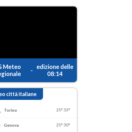
G Meteo
edizione delle
-
gionale
08:14
o città italiane
25°
33°
Torino
25°
30°
Genova