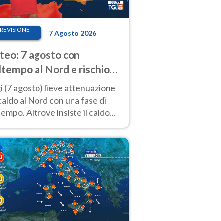
REVISIONE
7 Agosto 2026
eo: 7 agosto con
tempo al Nord e rischio
ifragi. Altrove caldo
 (7 agosto) lieve attenuazione
tremo
caldo al Nord con una fase di
empo. Altrove insiste il caldo
emo con picchi di 40°C. Le
isioni