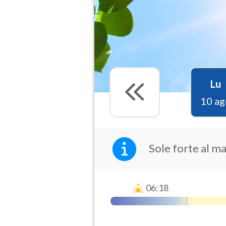
Lu
10 ag
Sole forte al m
06:18