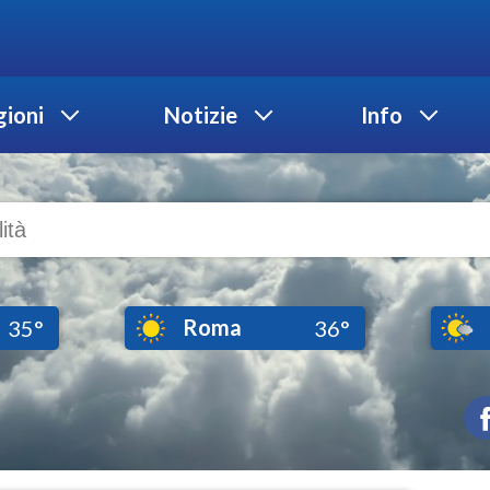
ioni
Notizie
Info
Roma
35°
36°