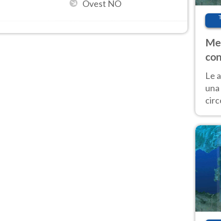
Ovest NO
Met
con
Le a
una 
cir
del 
gior
Fer