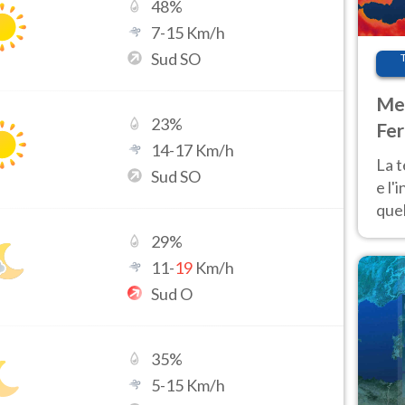
48
%
7
-
15
Km/h
Sud SO
Met
23
%
Fer
14
-
17
Km/h
pau
La 
Sud SO
e l'
quel
Fer
29
%
tem
11
-
19
Km/h
Sud O
35
%
5
-
15
Km/h