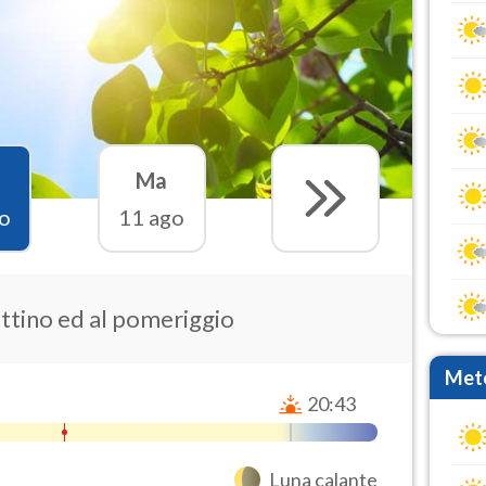
Ma
o
11 ago
attino ed al pomeriggio
Mete
20:43
Luna calante