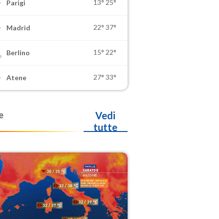
13°
25°
Parigi
22°
37°
Madrid
15°
22°
Berlino
27°
33°
Atene
e
Vedi
tutte