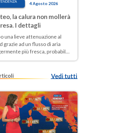
TENDENZA
4 Agosto 2026
eo, la calura non mollerà
presa. I dettagli
o una lieve attenuazione al
 grazie ad un flusso di aria
germente più fresca, probabile
o rinforzo dell’anticiclone
icano entro Ferragosto
rticoli
Vedi tutti