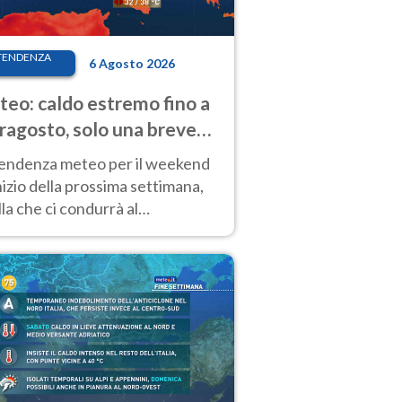
TENDENZA
6 Agosto 2026
eo: caldo estremo fino a
ragosto, solo una breve
sa. Ecco dove
tendenza meteo per il weekend
inizio della prossima settimana,
la che ci condurrà al
ragosto, vede ancora
perature molto elevate