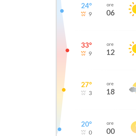
24
°
ore
06
9
33
°
ore
12
9
27
°
ore
18
3
20
°
ore
00
0