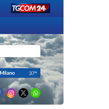
Milano
37°