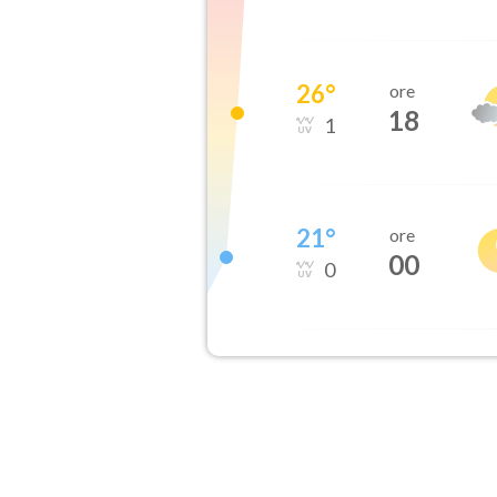
26
°
ore
18
1
21
°
ore
00
0