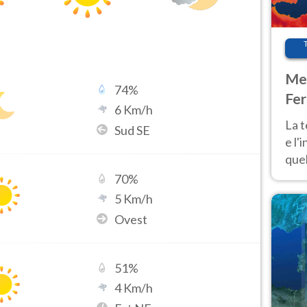
Met
74
%
Fer
6
Km/h
pau
La 
Sud SE
e l'
quel
Fer
70
%
tem
5
Km/h
Ovest
51
%
4
Km/h