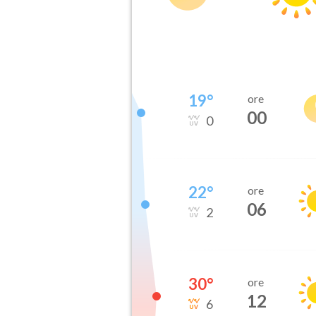
19
°
ore
00
0
22
°
ore
06
2
30
°
ore
12
6