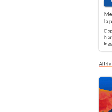
Met
la 
Dop
Nord
leg
nuov
afr
Altri a