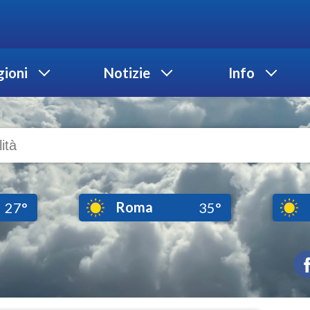
ioni
Notizie
Info
Roma
27°
35°