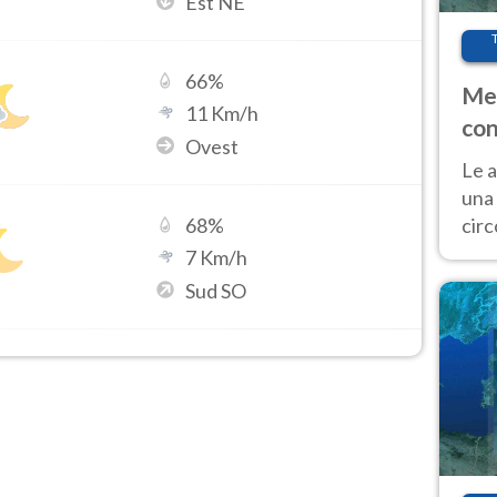
Est NE
66
%
Met
11
Km/h
con
Ovest
Le a
una 
cir
68
%
del 
7
Km/h
gior
Sud SO
Fer