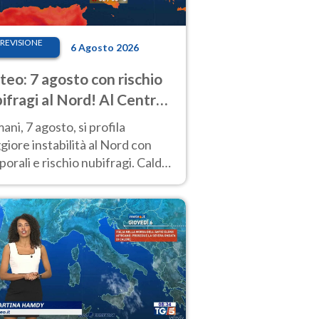
REVISIONE
6 Agosto 2026
eo: 7 agosto con rischio
ifragi al Nord! Al Centro-
 caldo estremo
ni, 7 agosto, si profila
iore instabilità al Nord con
orali e rischio nubifragi. Caldo
pre estremo al Centro-Sud. Le
isioni.