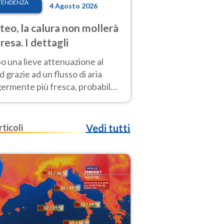
TENDENZA
4 Agosto 2026
eo, la calura non mollerà
presa. I dettagli
o una lieve attenuazione al
 grazie ad un flusso di aria
germente più fresca, probabile
o rinforzo dell’anticiclone
icano entro Ferragosto
rticoli
Vedi tutti