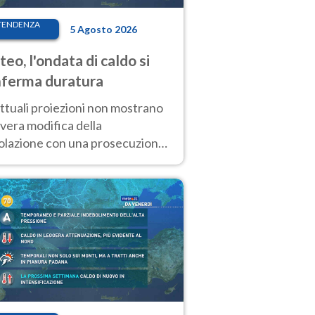
TENDENZA
5 Agosto 2026
eo, l'ondata di caldo si
ferma duratura
ttuali proiezioni non mostrano
vera modifica della
colazione con una prosecuzione
caldo fuori scala per molti
ni, compresa la settimana di
ragosto