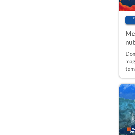
P
Met
nub
Sud
Doma
magg
temp
sem
prev