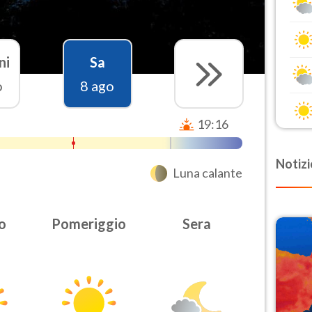
ni
Sa
o
8 ago
19:16
Notizi
Luna calante
o
Pomeriggio
Sera