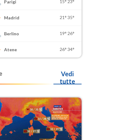
15°
23°
Parigi
21°
35°
Madrid
19°
26°
Berlino
26°
34°
Atene
e
Vedi
tutte