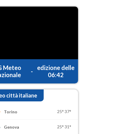
G Meteo
edizione delle
-
zionale
06:42
o città italiane
25°
37°
Torino
25°
31°
Genova