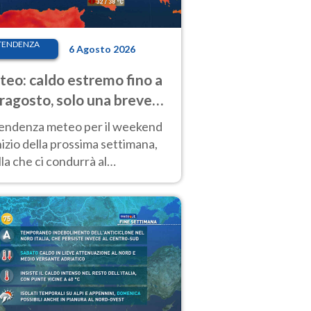
TENDENZA
6 Agosto 2026
eo: caldo estremo fino a
ragosto, solo una breve
sa. Ecco dove
tendenza meteo per il weekend
inizio della prossima settimana,
la che ci condurrà al
ragosto, vede ancora
perature molto elevate