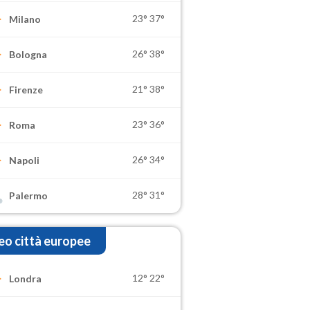
23°
37°
Milano
26°
38°
Bologna
21°
38°
Firenze
23°
36°
Roma
26°
34°
Napoli
28°
31°
Palermo
o città europee
12°
22°
Londra