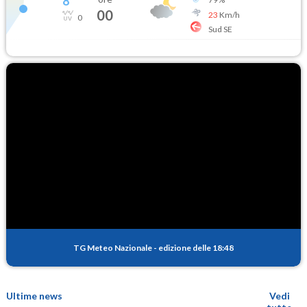
8
°
00
23
Km/h
0
Sud SE
TG Meteo Nazionale
-
edizione delle 18:48
Ultime news
Vedi