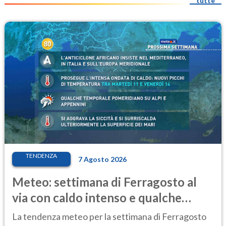
tutte
TENDENZA
7 Agosto 2026
Meteo: settimana di Ferragosto al
via con caldo intenso e qualche
temporale
La tendenza meteo per la settimana di Ferragosto