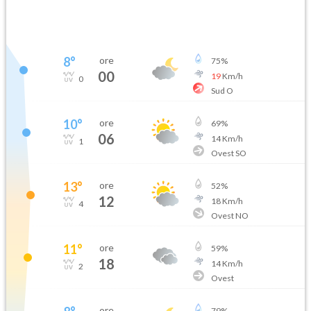
8
°
ore
75
%
00
19
Km/h
0
Sud O
10
°
ore
69
%
06
14
Km/h
1
Ovest SO
13
°
ore
52
%
12
18
Km/h
4
Ovest NO
11
°
ore
59
%
18
14
Km/h
2
Ovest
ore
79
%