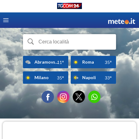
Abramovs...
Roma
11°
35°
Milano
Napoli
35°
33°