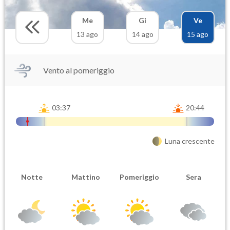
Me
Gi
Ve
13 ago
14 ago
15 ago
Vento al pomeriggio
03:37
20:44
Luna crescente
Notte
Mattino
Pomeriggio
Sera