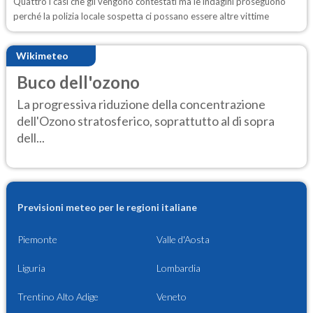
Quattro i casi che gli vengono contestati ma le indagini proseguono
perché la polizia locale sospetta ci possano essere altre vittime
Wikimeteo
Buco dell'ozono
La progressiva riduzione della concentrazione
dell'Ozono stratosferico, soprattutto al di sopra
dell...
Previsioni meteo per le regioni italiane
Piemonte
Valle d'Aosta
Liguria
Lombardia
Trentino Alto Adige
Veneto