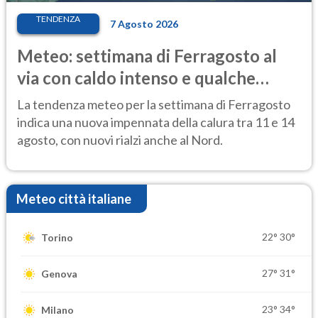
TENDENZA
7 Agosto 2026
Meteo: settimana di Ferragosto al
via con caldo intenso e qualche
temporale
La tendenza meteo per la settimana di Ferragosto
indica una nuova impennata della calura tra 11 e 14
agosto, con nuovi rialzi anche al Nord.
Meteo città italiane
22°
30°
Torino
27°
31°
Genova
23°
34°
Milano