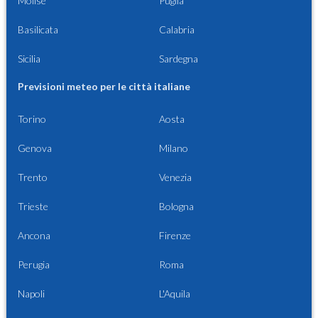
Molise
Puglia
Basilicata
Calabria
Sicilia
Sardegna
Previsioni meteo per le città italiane
Torino
Aosta
Genova
Milano
Trento
Venezia
Trieste
Bologna
Ancona
Firenze
Perugia
Roma
Napoli
L'Aquila