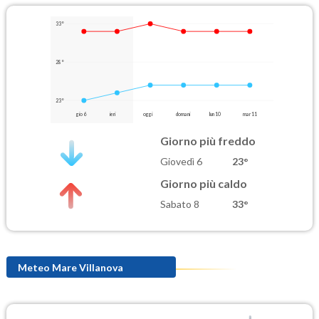
33°
28°
23°
gio 6
ieri
oggi
domani
lun 10
mar 11
Giorno più freddo
Giovedì 6
23°
Giorno più caldo
Sabato 8
33°
Meteo Mare Villanova