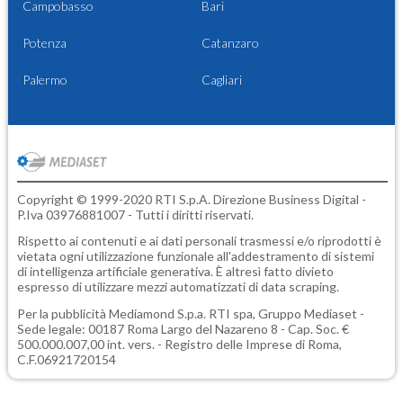
Campobasso
Bari
Potenza
Catanzaro
Palermo
Cagliari
Copyright © 1999-2020 RTI S.p.A. Direzione Business Digital -
P.Iva 03976881007 - Tutti i diritti riservati.
Rispetto ai contenuti e ai dati personali trasmessi e/o riprodotti è
vietata ogni utilizzazione funzionale all'addestramento di sistemi
di intelligenza artificiale generativa. È altresì fatto divieto
espresso di utilizzare mezzi automatizzati di data scraping.
Per la pubblicità
Mediamond S.p.a.
RTI spa, Gruppo Mediaset -
Sede legale: 00187 Roma Largo del Nazareno 8 - Cap. Soc. €
500.000.007,00 int. vers. - Registro delle Imprese di Roma,
C.F.06921720154