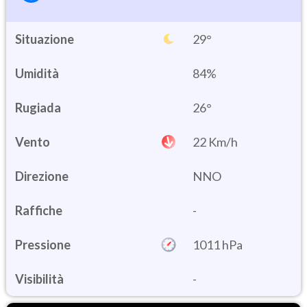
Situazione
29°
Umidità
84%
26°
Vento
22 Km/h
Direzione
NNO
Raffiche
-
Pressione
1011 hPa
Visibilità
-