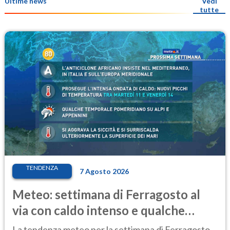
Ultime news
Vedi
tutte
TENDENZA
7 Agosto 2026
Meteo: settimana di Ferragosto al
via con caldo intenso e qualche
temporale
La tendenza meteo per la settimana di Ferragosto