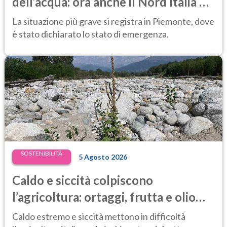
dell’acqua: ora anche il Nord Italia è
in difficoltà
La situazione più grave si registra in Piemonte, dove
è stato dichiarato lo stato di emergenza.
SOSTENIBILITÀ
5 Agosto 2026
Caldo e siccità colpiscono
l’agricoltura: ortaggi, frutta e olio
d’oliva a rischio, latte in calo del 10%
Caldo estremo e siccità mettono in difficoltà