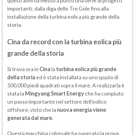
questi anni ha messo a punto una serie di progetti
importanti: dalla diga delle Tre Gole fino alla
installazione della turbina eolica più grande della
storia.
Cina da record con la turbina eolica più
grande della storia
Si trova ora in
Cina
la
turbina eolica più grande
della storia
ed è stata installata su uno spazio di
500.000 piedi quadrati sopra il mare. A realizzarla è
stata la
Mingyang Smart Energy
che ha compiuto
un passo importante nel settore dell'eolico
offshore, visto che la
nuova energia viene
generata dal mare
.
Questa macchina colossale ha superato la prova