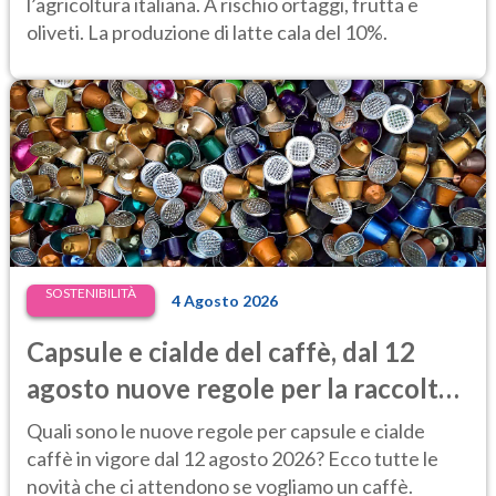
l’agricoltura italiana. A rischio ortaggi, frutta e
oliveti. La produzione di latte cala del 10%.
SOSTENIBILITÀ
4 Agosto 2026
Capsule e cialde del caffè, dal 12
agosto nuove regole per la raccolta
differenziata
Quali sono le nuove regole per capsule e cialde
caffè in vigore dal 12 agosto 2026? Ecco tutte le
novità che ci attendono se vogliamo un caffè.