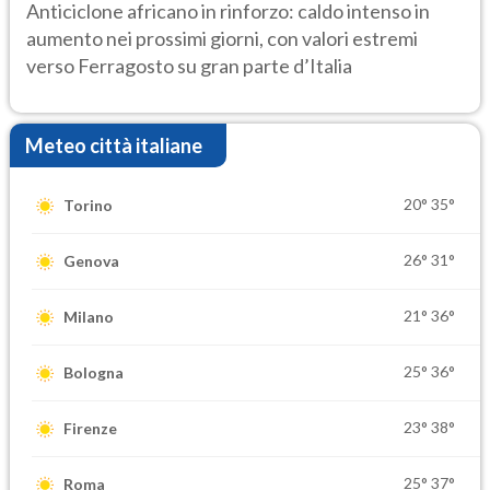
ancora protagonista
Anticiclone africano in rinforzo: caldo intenso in
aumento nei prossimi giorni, con valori estremi
verso Ferragosto su gran parte d’Italia
Meteo città italiane
20°
35°
Torino
26°
31°
Genova
21°
36°
Milano
25°
36°
Bologna
23°
38°
Firenze
25°
37°
Roma