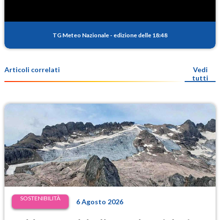
TG Meteo Nazionale
-
edizione delle 18:48
Articoli correlati
Vedi
tutti
SOSTENIBILITÀ
6 Agosto 2026