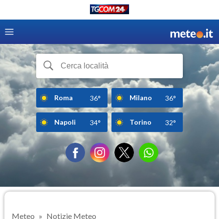
Roma
Milano
36°
36°
Napoli
Torino
34°
32°
Meteo
Notizie Meteo