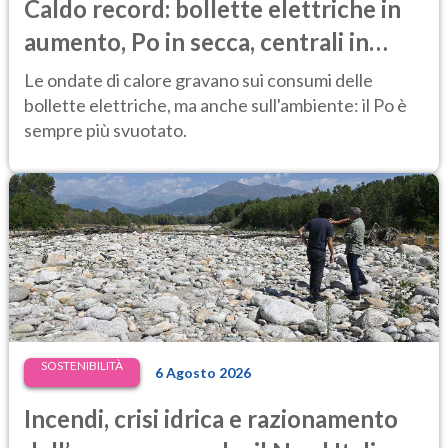
Caldo record: bollette elettriche in
aumento, Po in secca, centrali in
difficoltà e prezzi dell’energia ai
Le ondate di calore gravano sui consumi delle
massimi
bollette elettriche, ma anche sull'ambiente: il Po è
sempre più svuotato.
SOSTENIBILITÀ
6 Agosto 2026
Incendi, crisi idrica e razionamento