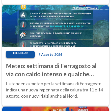
TENDENZA
7 Agosto 2026
Meteo: settimana di Ferragosto al
via con caldo intenso e qualche
temporale
La tendenza meteo per la settimana di Ferragosto
indica una nuova impennata della calura tra 11 e 14
agosto, con nuovi rialzi anche al Nord.