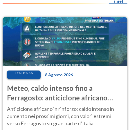
tutti
TENDENZA
8 Agosto 2026
Meteo, caldo intenso fino a
Ferragosto: anticiclone africano
ancora protagonista
Anticiclone africano in rinforzo: caldo intenso in
aumento nei prossimi giorni, con valori estremi
verso Ferragosto su gran parte d’Italia