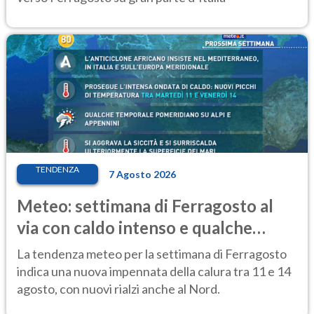
TENDENZA
7 Agosto 2026
Meteo: settimana di Ferragosto al
via con caldo intenso e qualche
temporale
La tendenza meteo per la settimana di Ferragosto
indica una nuova impennata della calura tra 11 e 14
agosto, con nuovi rialzi anche al Nord.