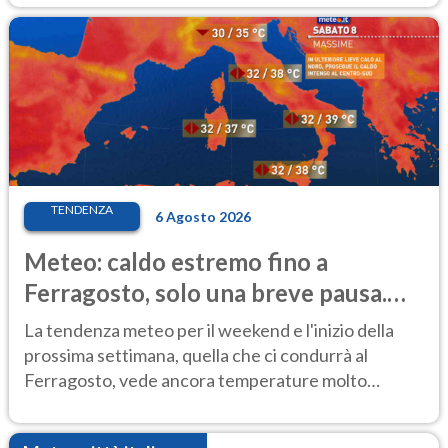
TENDENZA
6 Agosto 2026
Meteo: caldo estremo fino a
Ferragosto, solo una breve pausa.
Ecco dove
La tendenza meteo per il weekend e l'inizio della
prossima settimana, quella che ci condurrà al
Ferragosto, vede ancora temperature molto
elevate