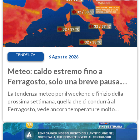
TENDENZA
6 Agosto 2026
Meteo: caldo estremo fino a
Ferragosto, solo una breve pausa.
Ecco dove
La tendenza meteo per il weekend e l'inizio della
prossima settimana, quella che ci condurrà al
Ferragosto, vede ancora temperature molto
elevate