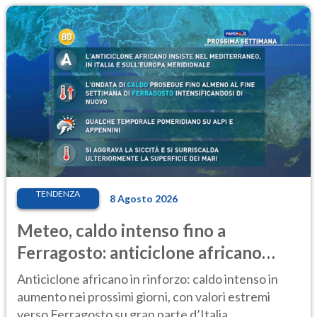
TENDENZA
8 Agosto 2026
Meteo, caldo intenso fino a
Ferragosto: anticiclone africano
ancora protagonista
Anticiclone africano in rinforzo: caldo intenso in
aumento nei prossimi giorni, con valori estremi
verso Ferragosto su gran parte d’Italia