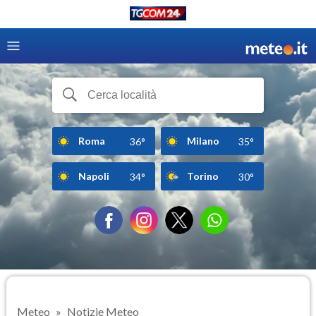
Roma
Milano
36°
35°
Napoli
Torino
34°
30°
Meteo
Notizie Meteo