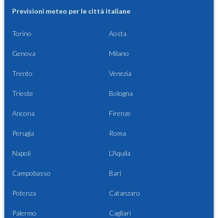
Previsioni meteo per le città italiane
Torino
Aosta
Genova
Milano
Trento
Venezia
Trieste
Bologna
Ancona
Firenze
Perugia
Roma
Napoli
L'Aquila
Campobasso
Bari
Potenza
Catanzaro
Palermo
Cagliari