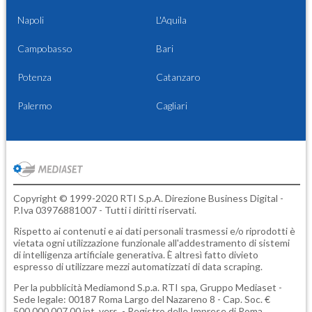
Napoli
L'Aquila
Campobasso
Bari
Potenza
Catanzaro
Palermo
Cagliari
Copyright © 1999-2020 RTI S.p.A. Direzione Business Digital -
P.Iva 03976881007 - Tutti i diritti riservati.
Rispetto ai contenuti e ai dati personali trasmessi e/o riprodotti è
vietata ogni utilizzazione funzionale all'addestramento di sistemi
di intelligenza artificiale generativa. È altresì fatto divieto
espresso di utilizzare mezzi automatizzati di data scraping.
Per la pubblicità
Mediamond S.p.a.
RTI spa, Gruppo Mediaset -
Sede legale: 00187 Roma Largo del Nazareno 8 - Cap. Soc. €
500.000.007,00 int. vers. - Registro delle Imprese di Roma,