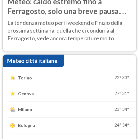
Meteo: caldo estremo fino a
Ferragosto, solo una breve pausa.
Ecco dove
La tendenza meteo per il weekend e l'inizio della
prossima settimana, quella che ci condurrà al
Ferragosto, vede ancora temperature molto
elevate
Meteo città italiane
22°
33°
Torino
27°
31°
Genova
23°
34°
Milano
24°
34°
Bologna