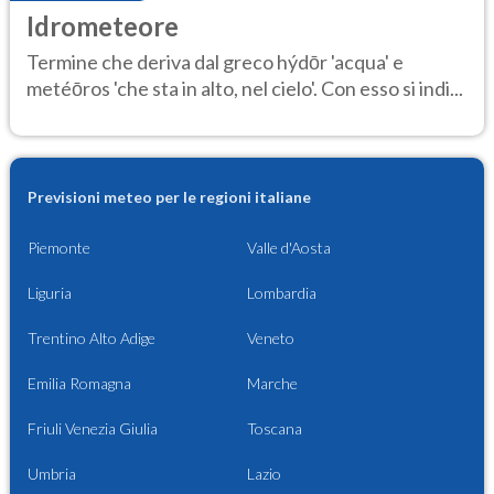
Idrometeore
Termine che deriva dal greco hýdōr 'acqua' e
metéōros 'che sta in alto, nel cielo'. Con esso si indi...
Previsioni meteo per le regioni italiane
Piemonte
Valle d'Aosta
Liguria
Lombardia
Trentino Alto Adige
Veneto
Emilia Romagna
Marche
Friuli Venezia Giulia
Toscana
Umbria
Lazio