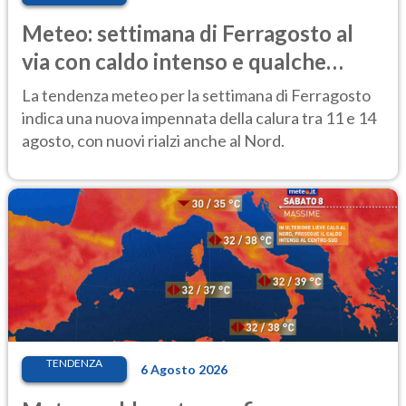
Meteo: settimana di Ferragosto al
via con caldo intenso e qualche
temporale
La tendenza meteo per la settimana di Ferragosto
indica una nuova impennata della calura tra 11 e 14
agosto, con nuovi rialzi anche al Nord.
TENDENZA
6 Agosto 2026