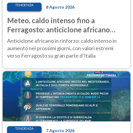
TENDENZA
8 Agosto 2026
Meteo, caldo intenso fino a
Ferragosto: anticiclone africano
ancora protagonista
Anticiclone africano in rinforzo: caldo intenso in
aumento nei prossimi giorni, con valori estremi
verso Ferragosto su gran parte d’Italia
TENDENZA
7 Agosto 2026