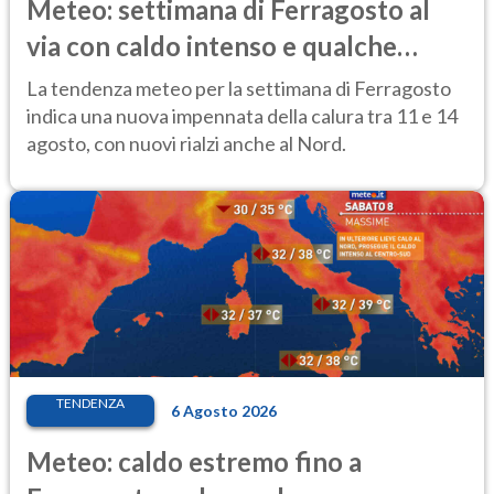
Meteo: settimana di Ferragosto al
via con caldo intenso e qualche
temporale
La tendenza meteo per la settimana di Ferragosto
indica una nuova impennata della calura tra 11 e 14
agosto, con nuovi rialzi anche al Nord.
TENDENZA
6 Agosto 2026
Meteo: caldo estremo fino a