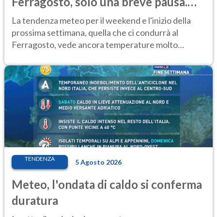
Ferragosto, solo una breve pausa.
Ecco dove
La tendenza meteo per il weekend e l'inizio della
prossima settimana, quella che ci condurrà al
Ferragosto, vede ancora temperature molto
elevate
TENDENZA
5 Agosto 2026
Meteo, l'ondata di caldo si conferma
duratura