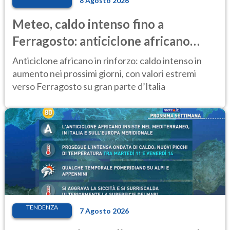
8 Agosto 2026
Meteo, caldo intenso fino a
Ferragosto: anticiclone africano
ancora protagonista
Anticiclone africano in rinforzo: caldo intenso in
aumento nei prossimi giorni, con valori estremi
verso Ferragosto su gran parte d’Italia
TENDENZA
7 Agosto 2026