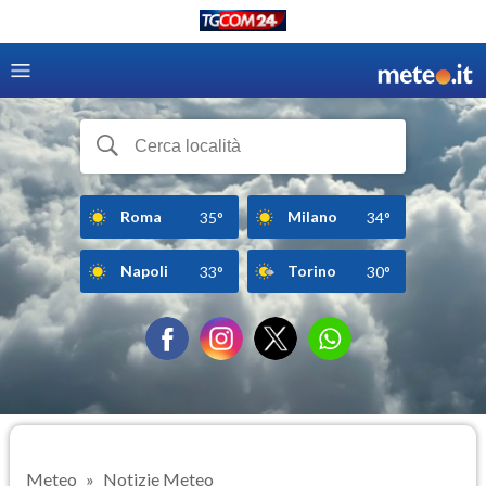
Roma
Milano
35°
34°
Napoli
Torino
33°
30°
Meteo
Notizie Meteo