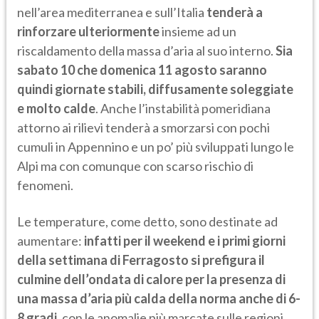
nell’area mediterranea e sull’Italia
tenderà a
rinforzare ulteriormente
insieme ad un
riscaldamento della massa d’aria al suo interno.
Sia
sabato 10 che domenica 11 agosto saranno
quindi giornate stabili, diffusamente soleggiate
e molto calde
. Anche l’instabilità pomeridiana
attorno ai rilievi tenderà a smorzarsi con pochi
cumuli in Appennino e un po’ più sviluppati lungo le
Alpi ma con comunque con scarso rischio di
fenomeni.
Le temperature, come detto, sono destinate ad
aumentare:
infatti per il weekend e i primi giorni
della settimana di Ferragosto si prefigura il
culmine dell’ondata di calore per la presenza di
una massa d’aria più calda della norma anche di 6-
8 gradi
, con le anomalie più marcate sulle regioni