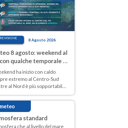
REVISIONE
8 Agosto 2026
eo 8 agosto: weekend al
 con qualche temporale e
do estremo al Centro-Sud
eekend ha inizio con caldo
pre estremo al Centro-Sud
re al Nord è più sopportabile
 a domenica 9. Temporali di
re sui rilievi.
imeteo
mosfera standard
osfera che al livello del mare