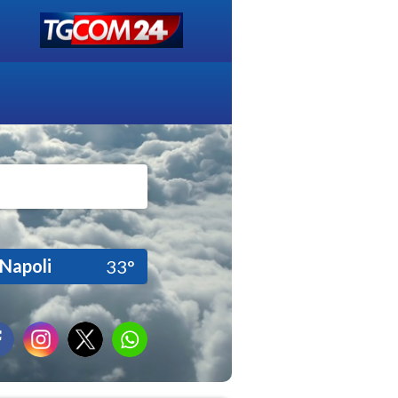
Napoli
33°