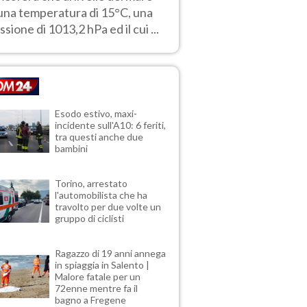
una temperatura di 15°C, una
ssione di 1013,2 hPa ed il cui ...
Esodo estivo, maxi-
incidente sull'A10: 6 feriti,
tra questi anche due
bambini
Torino, arrestato
l'automobilista che ha
travolto per due volte un
gruppo di ciclisti
Ragazzo di 19 anni annega
in spiaggia in Salento |
Malore fatale per un
72enne mentre fa il
bagno a Fregene