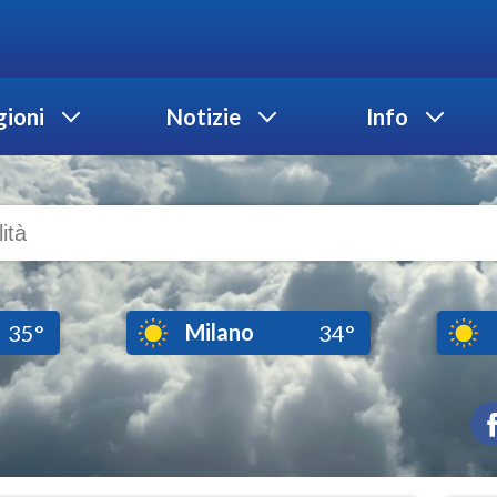
ioni
Notizie
Info
Milano
35°
34°