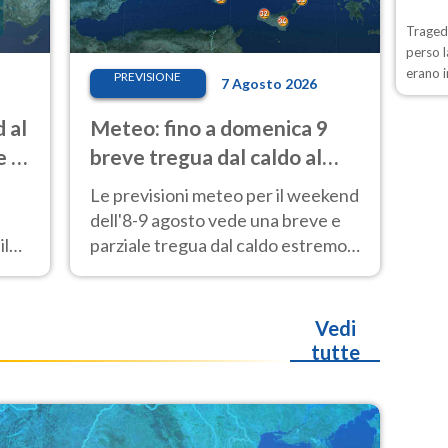
Tragedi
perso 
erano 
PREVISIONE
7 Agosto 2026
 al
Meteo: fino a domenica 9
e e
breve tregua dal caldo al
Sud
Nord! Altrove calura e afa
Le previsioni meteo per il weekend
dell'8-9 agosto vede una breve e
ile
parziale tregua dal caldo estremo
al Nord mentre altrove persistono
40 gradi.
Vedi
tutte