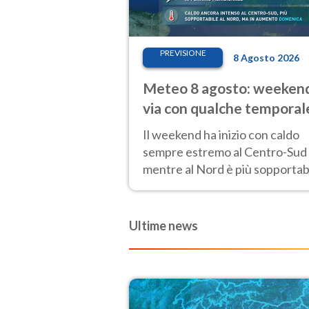
PREVISIONE
8 Agosto 2026
Meteo 8 agosto: weekend
via con qualche temporal
caldo estremo al Centro-
Il weekend ha inizio con caldo
sempre estremo al Centro-Sud
mentre al Nord è più sopportab
fino a domenica 9. Temporali di
calore sui rilievi.
Ultime news