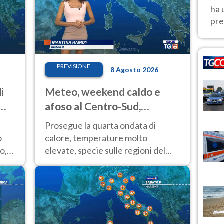
ha 
pre
PREVISIONE
8 Agosto 2026
i
Meteo, weekend caldo e
ime
afoso al Centro-Sud,
temporali sui rilievi
Prosegue la quarta ondata di
o
calore, temperature molto
o,
elevate, specie sulle regioni del
Centro-Sud. Nuovi temporali di
calore sulle aree montuose