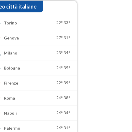
o città italiane
22°
33°
Torino
27°
31°
Genova
23°
34°
Milano
24°
35°
Bologna
22°
39°
Firenze
24°
38°
Roma
26°
34°
Napoli
26°
31°
Palermo