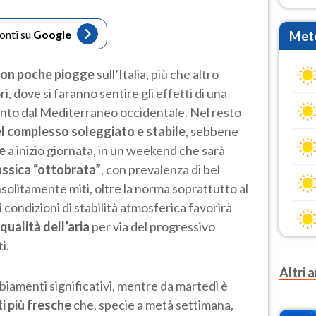
fonti su
Google
Mete
con poche piogge
sull’Italia, più che altro
, dove si faranno sentire gli effetti di una
nto dal Mediterraneo occidentale. Nel resto
nel complesso soleggiato e stabile
, sebbene
ie
a inizio giornata, in un weekend che sarà
assica “ottobrata”
, con prevalenza di bel
olitamente miti, oltre la norma soprattutto al
condizioni di stabilità atmosferica favorirà
ualità dell’aria
per via del progressivo
i.
Altri a
biamenti significativi, mentre da martedì è
ti più fresche
che, specie a metà settimana,