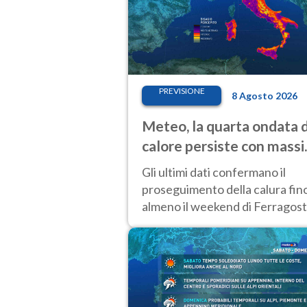
PREVISIONE
8 Agosto 2026
Meteo, la quarta ondata d
calore persiste con mass
sempre molto elevate
Gli ultimi dati confermano il
proseguimento della calura fin
almeno il weekend di Ferragost
con tendenza a una nuova
intensificazione prossima
settimana