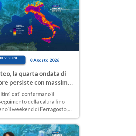
REVISIONE
8 Agosto 2026
eo, la quarta ondata di
ore persiste con massime
pre molto elevate
ultimi dati confermano il
eguimento della calura fino
eno il weekend di Ferragosto,
 tendenza a una nuova
nsificazione prossima
timana