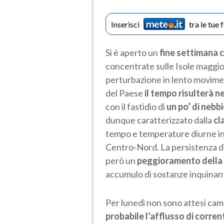
Inserisci
tra le tue 
Si è aperto un
fine settimana 
concentrate sulle Isole maggiori
perturbazione in lento movime
del Paese
il tempo risulterà 
con il fastidio di
un po’ di nebb
dunque caratterizzato dalla
cl
tempo e temperature diurne ins
Centro-Nord. La persistenza di 
però un
peggioramento della q
accumulo di sostanze inquinant
Per lunedì non sono attesi cam
probabile l’afflusso di corren