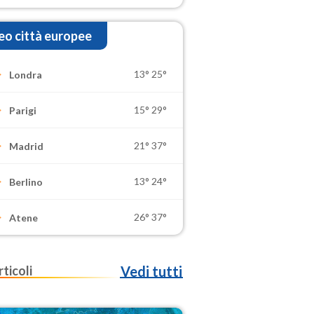
o città europee
13°
25°
Londra
15°
29°
Parigi
21°
37°
Madrid
13°
24°
Berlino
26°
37°
Atene
rticoli
Vedi tutti