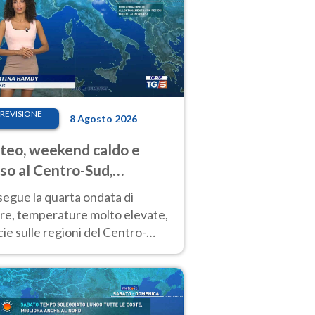
REVISIONE
8 Agosto 2026
eo, weekend caldo e
so al Centro-Sud,
porali sui rilievi
segue la quarta ondata di
ore, temperature molto elevate,
ie sulle regioni del Centro-
 Nuovi temporali di calore sulle
e montuose