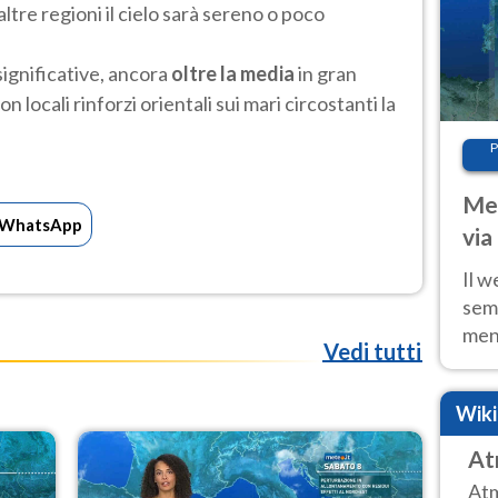
 altre regioni il cielo sarà sereno o poco
ignificative, ancora
oltre la media
in gran
n locali rinforzi orientali sui mari circostanti la
P
Met
WhatsApp
via
cal
Il w
sem
ment
Vedi tutti
fino
calo
Wik
At
Atm