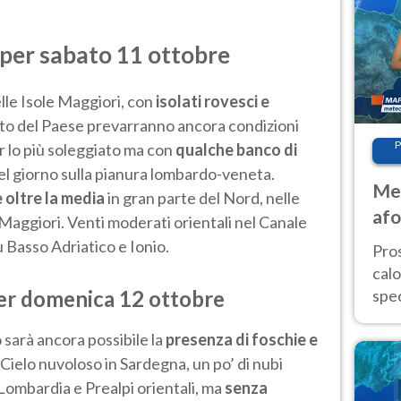
 per sabato 11 ottobre
lle Isole Maggiori, con
isolati rovesci e
sto del Paese prevarranno ancora condizioni
P
r lo più soleggiato ma con
qualche banco di
el giorno sulla pianura lombardo-veneta.
Met
oltre la media
in gran parte del Nord, nelle
afo
e Maggiori. Venti moderati orientali nel Canale
tem
 Basso Adriatico e Ionio.
Pro
cal
per domenica 12 ottobre
spec
Sud.
 sarà ancora possibile la
presenza di foschie e
are
 Cielo nuvoloso in Sardegna, un po’ di nubi
 Lombardia e Prealpi orientali, ma
senza