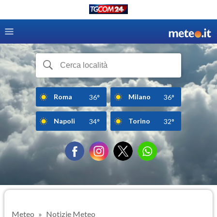
Roma
Milano
36°
36°
Napoli
Torino
34°
32°
Meteo
Notizie Meteo