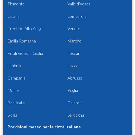
Piemonte
Valle d'Aosta
Liguria
Lombardia
Trentino Alto Adige
Veneto
Emilia Romagna
Marche
Friuli Venezia Giulia
Toscana
Umbria
Lazio
Campania
Abruzzo
Molise
Puglia
Basilicata
Calabria
Sicilia
Sardegna
Previsioni meteo per le città italiane