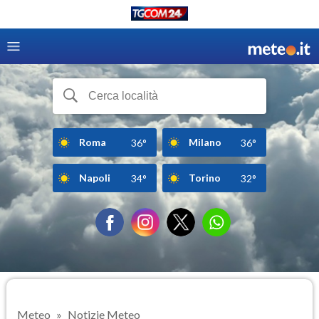
Roma
Milano
36°
36°
Napoli
Torino
34°
32°
Meteo
Notizie Meteo