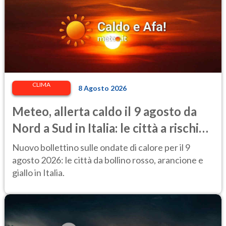
CLIMA
8 Agosto 2026
Meteo, allerta caldo il 9 agosto da
Nord a Sud in Italia: le città a rischio
per il Ministero della Salute
Nuovo bollettino sulle ondate di calore per il 9
agosto 2026: le città da bollino rosso, arancione e
giallo in Italia.