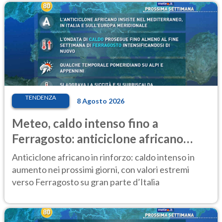
TENDENZA
8 Agosto 2026
Meteo, caldo intenso fino a
Ferragosto: anticiclone africano
ancora protagonista
Anticiclone africano in rinforzo: caldo intenso in
aumento nei prossimi giorni, con valori estremi
verso Ferragosto su gran parte d’Italia