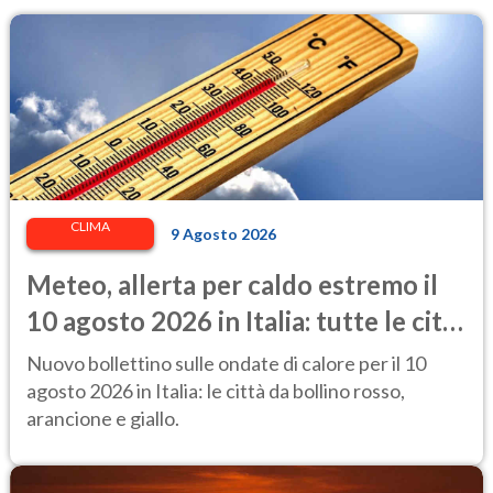
CLIMA
9 Agosto 2026
Meteo, allerta per caldo estremo il
10 agosto 2026 in Italia: tutte le città
a rischio
Nuovo bollettino sulle ondate di calore per il 10
agosto 2026 in Italia: le città da bollino rosso,
arancione e giallo.