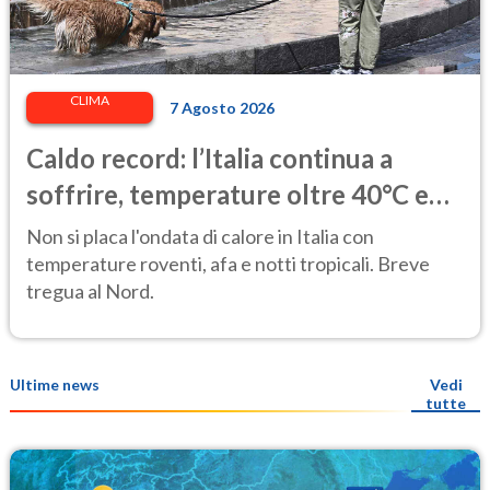
CLIMA
7 Agosto 2026
Caldo record: l’Italia continua a
soffrire, temperature oltre 40°C e
afa per altri 10 giorni
Non si placa l'ondata di calore in Italia con
temperature roventi, afa e notti tropicali. Breve
tregua al Nord.
Ultime news
Vedi
tutte