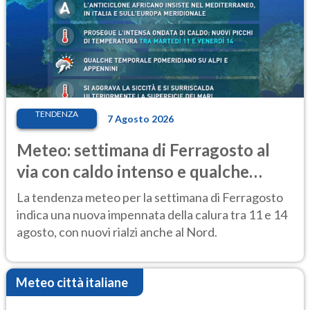
TENDENZA
7 Agosto 2026
Meteo: settimana di Ferragosto al
via con caldo intenso e qualche
temporale
La tendenza meteo per la settimana di Ferragosto
indica una nuova impennata della calura tra 11 e 14
agosto, con nuovi rialzi anche al Nord.
Meteo città italiane