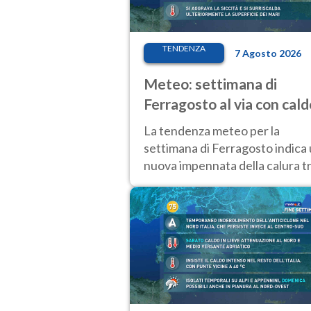
TENDENZA
7 Agosto 2026
Meteo: settimana di
Ferragosto al via con cald
intenso e qualche
La tendenza meteo per la
temporale
settimana di Ferragosto indica
nuova impennata della calura t
11 e 14 agosto, con nuovi rialzi
anche al Nord.