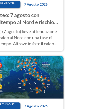
REVISIONE
7 Agosto 2026
eo: 7 agosto con
tempo al Nord e rischio
ifragi. Altrove caldo
 (7 agosto) lieve attenuazione
tremo
caldo al Nord con una fase di
empo. Altrove insiste il caldo
emo con picchi di 40°C. Le
isioni
REVISIONE
7 Agosto 2026