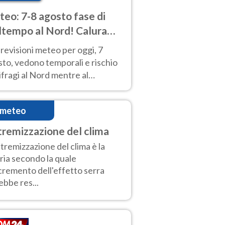
eo: 7-8 agosto fase di
tempo al Nord! Calura
o a Ferragosto
revisioni meteo per oggi, 7
to, vedono temporali e rischio
fragi al Nord mentre al
tro-Sud sole e caldo sempre
to intenso.
imeteo
tremizzazione del clima
stremizzazione del clima è la
ria secondo la quale
ncremento dell'effetto serra
ebbe res...