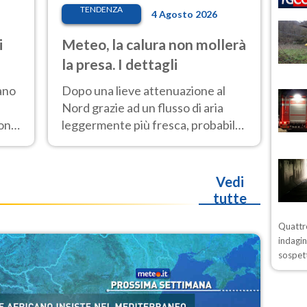
TENDENZA
4 Agosto 2026
i
Meteo, la calura non mollerà
la presa. I dettagli
ano
Dopo una lieve attenuazione al
Nord grazie ad un flusso di aria
ione
leggermente più fresca, probabile
nuovo rinforzo dell’anticiclone
i
africano entro Ferragosto
Vedi
tutte
Quattro
indagin
sospett