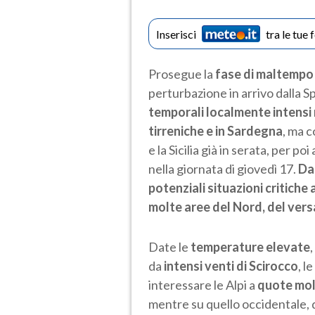
Inserisci
tra le tue 
Prosegue la
fase di maltempo
perturbazione in arrivo dalla S
temporali localmente intensi m
tirreniche e in Sardegna
, ma 
e la Sicilia già in serata, per po
nella giornata di giovedì 17.
Da
potenziali situazioni critiche
molte aree del Nord, del vers
Date le
temperature elevate
da
intensi venti di Scirocco
, le
interessare le Alpi a
quote mol
mentre su quello occidentale, da