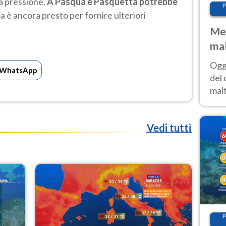
ta pressione.
A Pasqua e Pasquetta potrebbe
P
ma è ancora presto per fornire ulteriori
Met
mal
nub
Oggi
WhatsApp
es
del 
malt
estr
prev
Vedi tutti
P