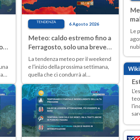
Met
mal
TENDENZA
6 Agosto 2026
fin
Le p
Meteo: caldo estremo fino a
agos
o
Ferragosto, solo una breve
nubi
Cen
pausa. Ecco dove
La tendenza meteo per il weekend
mol
 una
e l'inizio della prossima settimana,
Wik
ra
quella che ci condurrà al
Es
Ferragosto, vede ancora
temperature molto elevate
L'e
teo
l'i
sar