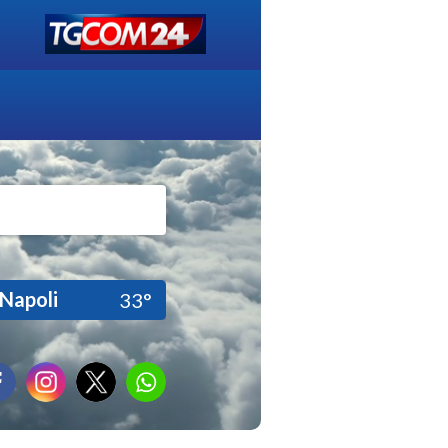
Napoli
33°