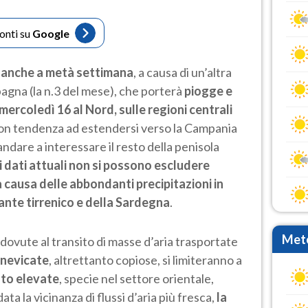
fonti su
Google
 anche a metà settimana
, a causa di un’altra
pagna (la n.3 del mese), che porterà
piogge e
ercoledì 16 al Nord, sulle regioni centrali
con tendenza ad estendersi verso la Campania
i andare a interessare il resto della penisola
i dati attuali non si possono escludere
 a causa delle abbondanti precipitazioni in
ante tirrenico e della Sardegna
.
Mete
, dovute al transito di masse d’aria trasportate
nevicate
, altrettanto copiose, si limiteranno a
to elevate
, specie nel settore orientale,
ta la vicinanza di flussi d’aria più fresca,
la