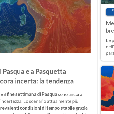
P
Met
bre
Nor
Le p
dell
parz
al 
40 g
i Pasqua e a Pasquetta
cora incerta: la tendenza
e il
fine settimana di Pasqua
sono ancora
 incertezza. Lo scenario attualmente più
revalenti condizioni di tempo stabile
grazie