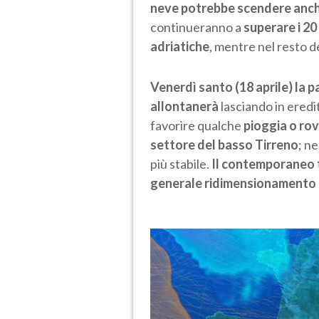
neve potrebbe scendere anche
continueranno a
superare i 20 
adriatiche
, mentre nel resto d
Venerdì santo (18 aprile) la p
allontanerà
lasciando in eredi
favorire qualche
pioggia o rov
settore del basso Tirreno
; n
più stabile.
Il contemporaneo t
generale ridimensionamento 