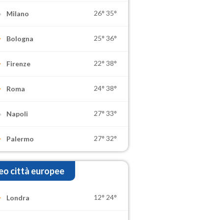
26°
35°
Milano
25°
36°
Bologna
22°
38°
Firenze
24°
38°
Roma
27°
33°
Napoli
27°
32°
Palermo
o città europee
12°
24°
Londra