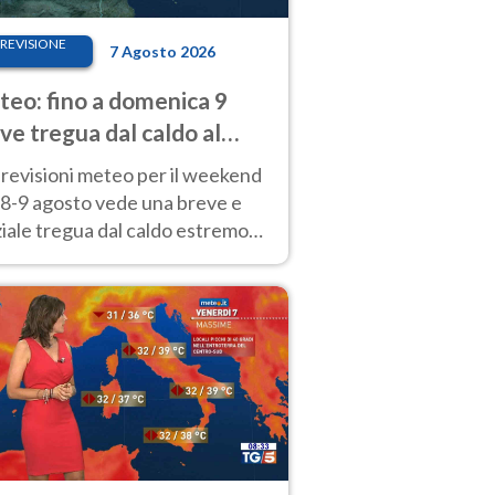
REVISIONE
7 Agosto 2026
eo: fino a domenica 9
ve tregua dal caldo al
d! Altrove calura e afa
revisioni meteo per il weekend
'8-9 agosto vede una breve e
iale tregua dal caldo estremo
Nord mentre altrove persistono
radi.