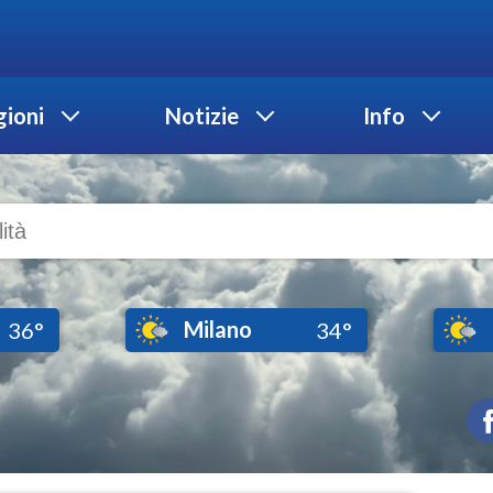
ioni
Notizie
Info
Milano
36°
34°