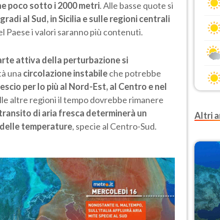
 poco sotto i 2000 metri
. Alle basse quote si
gradi al Sud, in Sicilia e sulle regioni centrali
el Paese i valori saranno più contenuti.
arte attiva della perturbazione si
tà una
circolazione instabile
che potrebbe
escio per lo più al Nord-Est, al Centro e nel
elle altre regioni il tempo dovrebbe rimanere
ransito di aria fresca determinerà un
Altri a
delle temperature
, specie al Centro-Sud.