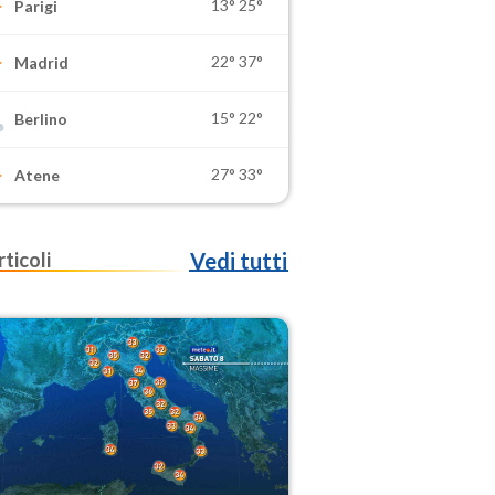
13°
25°
Parigi
22°
37°
Madrid
15°
22°
Berlino
27°
33°
Atene
rticoli
Vedi tutti