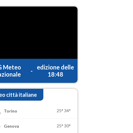
G Meteo
edizione delle
-
zionale
18:48
o città italiane
25°
34°
Torino
25°
30°
Genova