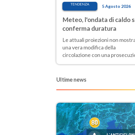
TENDENZA
5 Agosto 2026
Meteo, l'ondata di caldo s
conferma duratura
Le attuali proiezioni non mostr
una vera modifica della
circolazione con una prosecuz
del caldo fuori scala per molti
giorni, compresa la settimana d
Ferragosto
Ultime news