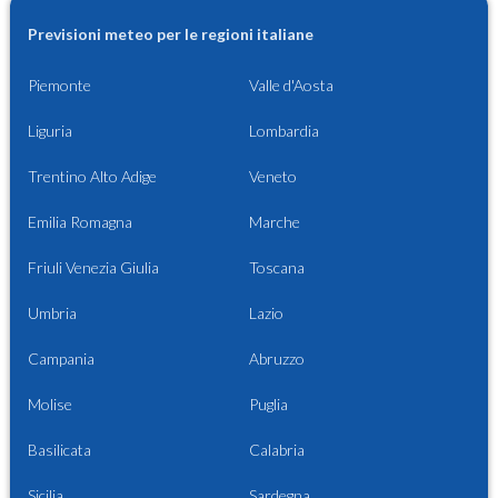
Previsioni meteo per le regioni italiane
Piemonte
Valle d'Aosta
Liguria
Lombardia
Trentino Alto Adige
Veneto
Emilia Romagna
Marche
Friuli Venezia Giulia
Toscana
Umbria
Lazio
Campania
Abruzzo
Molise
Puglia
Basilicata
Calabria
Sicilia
Sardegna