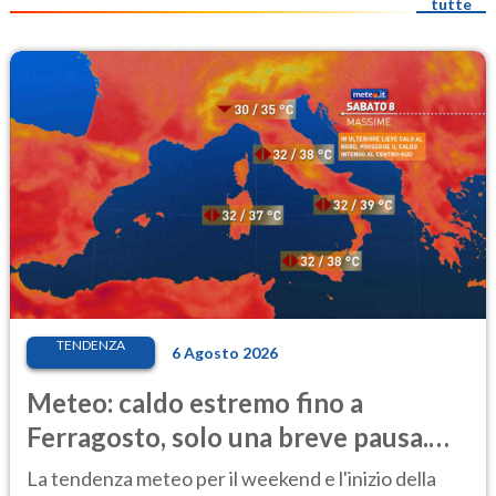
tutte
TENDENZA
6 Agosto 2026
Meteo: caldo estremo fino a
Ferragosto, solo una breve pausa.
Ecco dove
La tendenza meteo per il weekend e l'inizio della