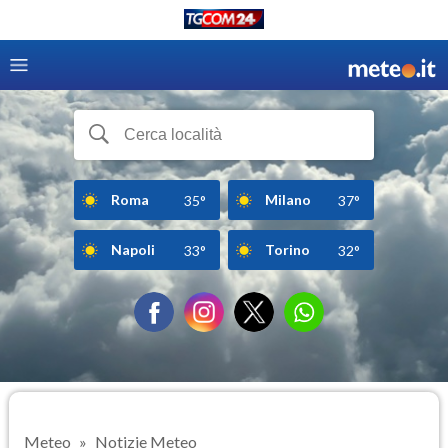
Roma
Milano
35°
37°
Napoli
Torino
33°
32°
Meteo
Notizie Meteo