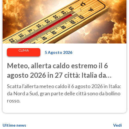
CLIMA
5 Agosto 2026
Meteo, allerta caldo estremo il 6
agosto 2026 in 27 città: Italia da
bollino rosso
Scatta l'allerta meteo caldo il 6 agosto 2026 in Italia:
da Nord a Sud, gran parte delle città sono da bollino
rosso.
Ultime news
Vedi