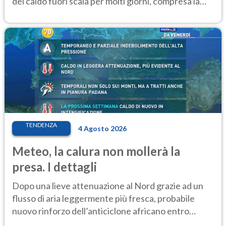
del caldo fuori scala per molti giorni, compresa la
settimana di Ferragosto
TENDENZA
4 Agosto 2026
Meteo, la calura non mollerà la
presa. I dettagli
Dopo una lieve attenuazione al Nord grazie ad un
flusso di aria leggermente più fresca, probabile
nuovo rinforzo dell’anticiclone africano entro
Ferragosto