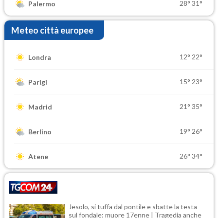
28°
31°
Palermo
Meteo città europee
12°
22°
Londra
15°
23°
Parigi
21°
35°
Madrid
19°
26°
Berlino
26°
34°
Atene
Jesolo, si tuffa dal pontile e sbatte la testa
sul fondale: muore 17enne | Tragedia anche