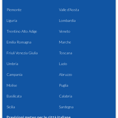
Piemonte
Valle d'Aosta
Liguria
Lombardia
Trentino Alto Adige
Veneto
Emilia Romagna
Marche
Friuli Venezia Giulia
Toscana
Umbria
Lazio
Campania
Abruzzo
Molise
Puglia
Basilicata
Calabria
Sicilia
Sardegna
Previsioni meteo per le città italiane