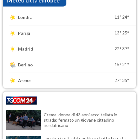
Meteo città europee
11°
24°
Londra
13°
25°
Parigi
22°
37°
Madrid
15°
21°
Berlino
27°
35°
Atene
Crema, donna di 43 anni accoltellata in
strada: fermato un giovane cittadino
nordafricano
Jesolo, si tuffa dal pontile e sbatte la testa