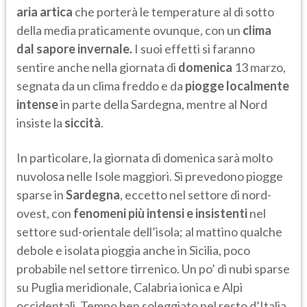
aria artica
che porterà le temperature al di sotto
della media praticamente ovunque, con un
clima
dal sapore invernale.
I suoi effetti si faranno
sentire anche nella giornata di
domenica
13 marzo,
segnata da un clima freddo e da
piogge localmente
intense
in parte della Sardegna, mentre al Nord
insiste la
siccità
.
In particolare, la giornata di domenica sarà molto
nuvolosa nelle Isole maggiori. Si prevedono piogge
sparse in
Sardegna
, eccetto nel settore di nord-
ovest, con
fenomeni più intensi e insistenti
nel
settore sud-orientale dell’isola; al mattino qualche
debole e isolata pioggia anche in Sicilia, poco
probabile nel settore tirrenico. Un po’ di nubi sparse
su Puglia meridionale, Calabria ionica e Alpi
occidentali. Tempo ben soleggiato nel resto d’Italia