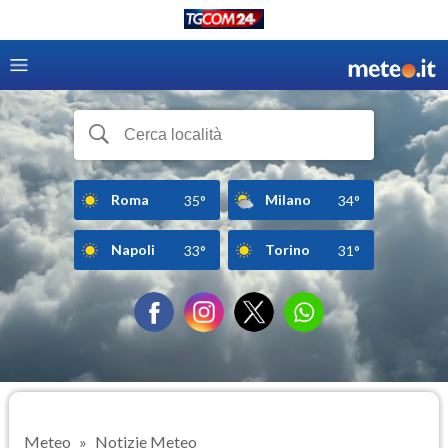
Roma
Milano
35°
34°
Napoli
Torino
33°
31°
Meteo
Notizie Meteo