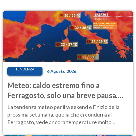
TENDENZA
6 Agosto 2026
Meteo: caldo estremo fino a
Ferragosto, solo una breve pausa.
Ecco dove
La tendenza meteo per il weekend e l'inizio della
prossima settimana, quella che ci condurrà al
Ferragosto, vede ancora temperature molto
elevate