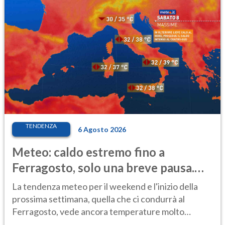
TENDENZA
6 Agosto 2026
Meteo: caldo estremo fino a
Ferragosto, solo una breve pausa.
Ecco dove
La tendenza meteo per il weekend e l'inizio della
prossima settimana, quella che ci condurrà al
Ferragosto, vede ancora temperature molto
elevate