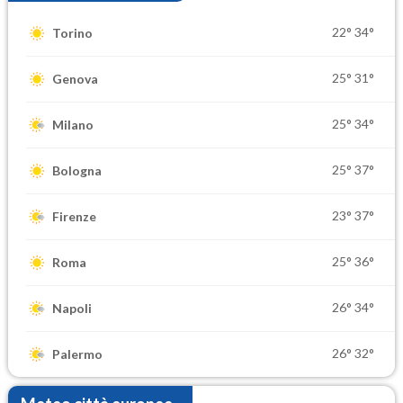
22°
34°
Torino
25°
31°
Genova
25°
34°
Milano
25°
37°
Bologna
23°
37°
Firenze
25°
36°
Roma
26°
34°
Napoli
26°
32°
Palermo