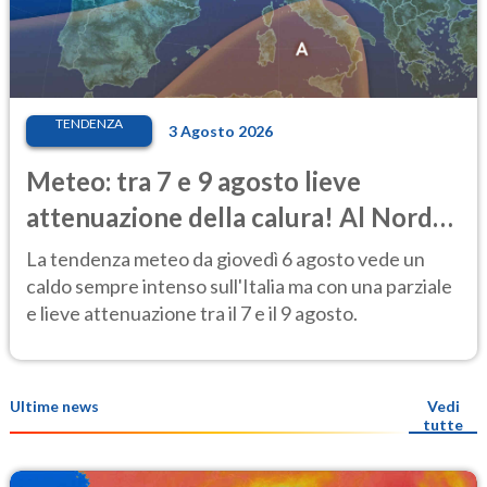
TENDENZA
3 Agosto 2026
Meteo: tra 7 e 9 agosto lieve
attenuazione della calura! Al Nord
rischio temporali
La tendenza meteo da giovedì 6 agosto vede un
caldo sempre intenso sull'Italia ma con una parziale
e lieve attenuazione tra il 7 e il 9 agosto.
Ultime news
Vedi
tutte