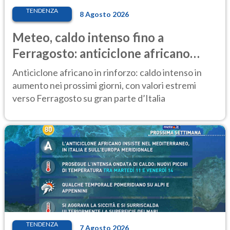
TENDENZA
8 Agosto 2026
Meteo, caldo intenso fino a
Ferragosto: anticiclone africano
ancora protagonista
Anticiclone africano in rinforzo: caldo intenso in
aumento nei prossimi giorni, con valori estremi
verso Ferragosto su gran parte d’Italia
TENDENZA
7 Agosto 2026