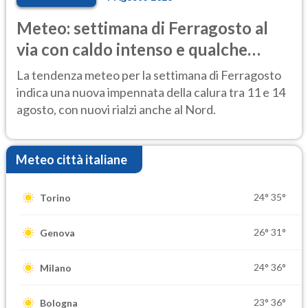
Meteo: settimana di Ferragosto al
via con caldo intenso e qualche
temporale
La tendenza meteo per la settimana di Ferragosto
indica una nuova impennata della calura tra 11 e 14
agosto, con nuovi rialzi anche al Nord.
Meteo città italiane
24°
35°
Torino
26°
31°
Genova
24°
36°
Milano
23°
36°
Bologna