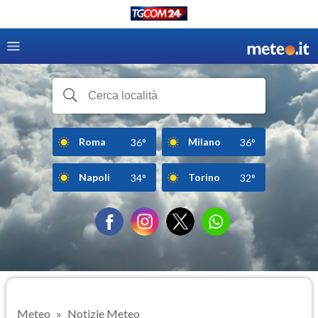
Roma
Milano
36°
36°
Napoli
Torino
34°
32°
Meteo
Notizie Meteo