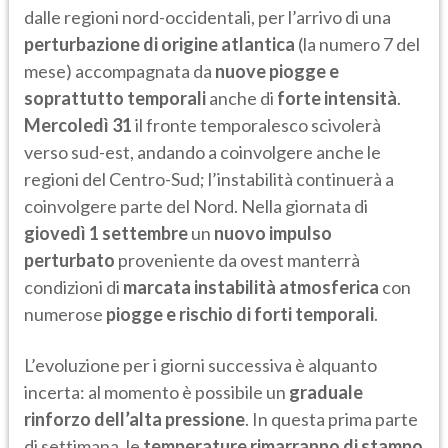
dalle regioni nord-occidentali, per l’arrivo di una
perturbazione di origine atlantica
(la numero 7 del
mese) accompagnata da
nuove piogge e
soprattutto temporali
anche di
forte intensità
.
Mercoledì 31
il fronte temporalesco scivolerà
verso sud-est, andando a coinvolgere anche le
regioni del Centro-Sud; l’instabilità continuerà a
coinvolgere parte del Nord. Nella giornata di
giovedì 1 settembre
un
nuovo impulso
perturbato
proveniente da ovest manterrà
condizioni di
marcata instabilità atmosferica
con
numerose
piogge e rischio di forti temporali
.
L’evoluzione per i giorni successiva è alquanto
incerta: al momento è possibile un
graduale
rinforzo dell’alta pressione
. In questa prima parte
di settimana, le
temperature rimarranno di stampo