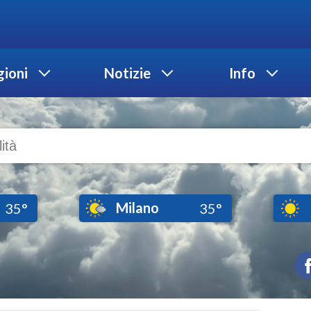
ioni
Notizie
Info
Milano
35°
35°