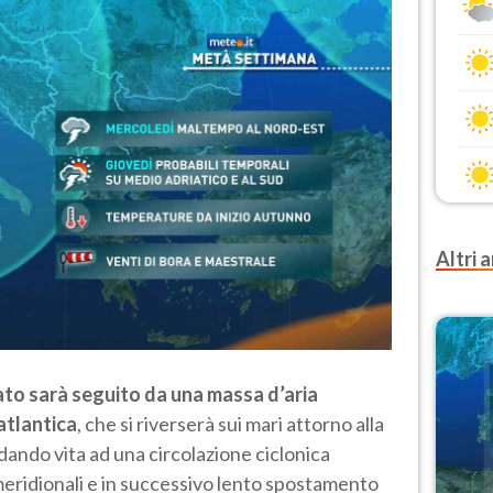
Altri a
to sarà seguito da una massa d’aria
atlantica
, che si riverserà sui mari attorno alla
 dando vita ad una circolazione ciclonica
meridionali e in successivo lento spostamento