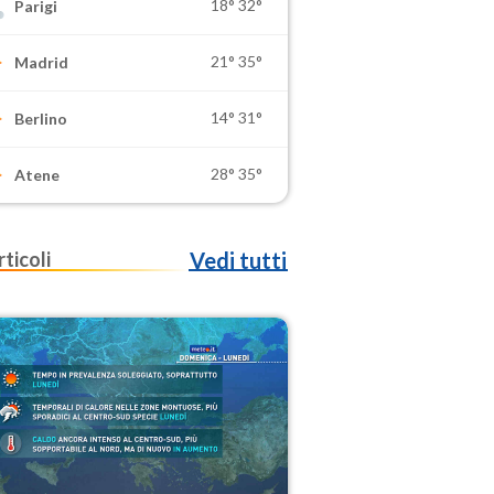
18°
32°
Parigi
21°
35°
Madrid
14°
31°
Berlino
28°
35°
Atene
rticoli
Vedi tutti