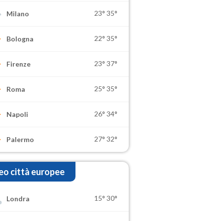
23°
35°
Milano
22°
35°
Bologna
23°
37°
Firenze
25°
35°
Roma
26°
34°
Napoli
27°
32°
Palermo
o città europee
15°
30°
Londra