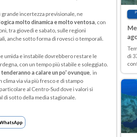
P
 grande incertezza previsionale, ne
ogica molto dinamica e molto ventosa
, con
Met
ni, tra giovedì e sabato, sulle regioni
ago
ali, anche sotto forma di rovesci o temporali.
tem
Tem
di 3
ne umida e instabile dovrebbero restare le
con
ardegna, con un tempo più stabile e soleggiato.
calu
 tenderanno a calare un po’ ovunque
, in
wee
 clima via via più fresco e di stampo
articolare al Centro-Sud dove i valori si
l di sotto della media stagionale.
WhatsApp