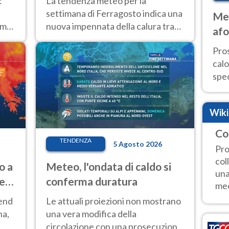
:
La tendenza meteo per la
temporale
settimana di Ferragosto indica una
Met
emi
nuova impennata della calura tra
afo
11 e 14 agosto, con nuovi rialzi
tem
Pro
anche al Nord.
cal
spec
Sud.
are
Wik
Co
TENDENZA
5 Agosto 2026
Pro
col
o a
Meteo, l'ondata di caldo si
una
ve
conferma duratura
mec
kend
Le attuali proiezioni non mostrano
na,
una vera modifica della
circolazione con una prosecuzione