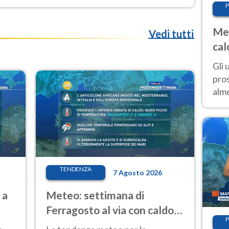
P
Met
Vedi tutti
cal
sem
Gli 
pros
alm
con
inte
set
TENDENZA
7 Agosto 2026
 a
Meteo: settimana di
Ferragosto al via con caldo
P
intenso e qualche