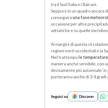
tra il Sud Italia e i Balcani.
Seppure in un quadro ancora di
conseguirà
una fase meteorol
occasione per altre precipitazio
adriatiche e su quelle meridion
Ai margini di questa circolazio
regioni nord-occidentali e la S
Nel frattempo
le temperature
maniera anche sensibile, con un
decisamente più autunnale: in p
porteranno anche di 3-4 gradi a
Seguici su
Discover