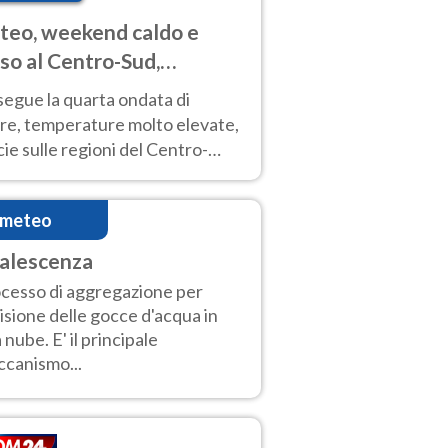
eo, weekend caldo e
so al Centro-Sud,
porali sui rilievi
segue la quarta ondata di
ore, temperature molto elevate,
ie sulle regioni del Centro-
 Nuovi temporali di calore sulle
e montuose
imeteo
alescenza
cesso di aggregazione per
lisione delle gocce d'acqua in
 nube. E' il principale
canismo...