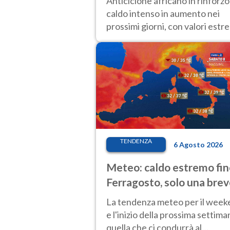
Anticiclone africano in rinforzo
protagonista
caldo intenso in aumento nei
prossimi giorni, con valori estr
verso Ferragosto su gran parte
d’Italia
TENDENZA
6 Agosto 2026
Meteo: caldo estremo fin
Ferragosto, solo una bre
pausa. Ecco dove
La tendenza meteo per il wee
e l'inizio della prossima settima
quella che ci condurrà al