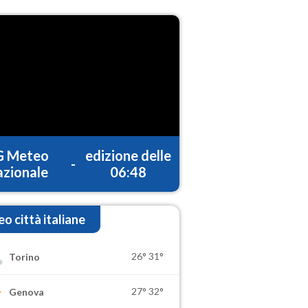
G Meteo
edizione delle
-
zionale
06:48
o città italiane
26°
31°
Torino
27°
32°
Genova