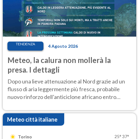
TENDENZA
4 Agosto 2026
Meteo, la calura non mollerà la
presa. I dettagli
Dopo una lieve attenuazione al Nord grazie ad un
flusso di aria leggermente più fresca, probabile
nuovo rinforzo dell’anticiclone africano entro
Ferragosto
Meteo città italiane
25°
37°
Torino