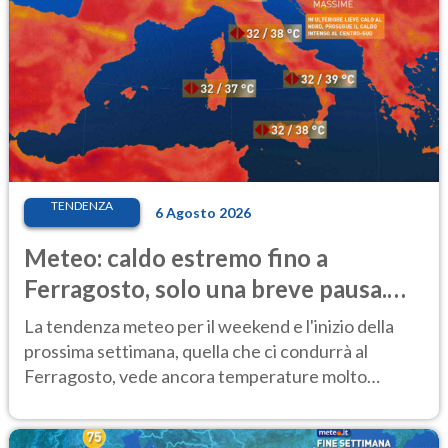
TENDENZA
6 Agosto 2026
Meteo: caldo estremo fino a
Ferragosto, solo una breve pausa.
Ecco dove
La tendenza meteo per il weekend e l'inizio della
prossima settimana, quella che ci condurrà al
Ferragosto, vede ancora temperature molto
elevate