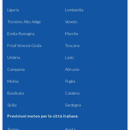
Liguria
Lombardia
Trentino Alto Adige
Veneto
Emilia Romagna
Marche
Friuli Venezia Giulia
Toscana
Umbria
Lazio
Campania
Abruzzo
Molise
Puglia
Basilicata
Calabria
Sicilia
Sardegna
Previsioni meteo per le città italiane
Torino
Aosta