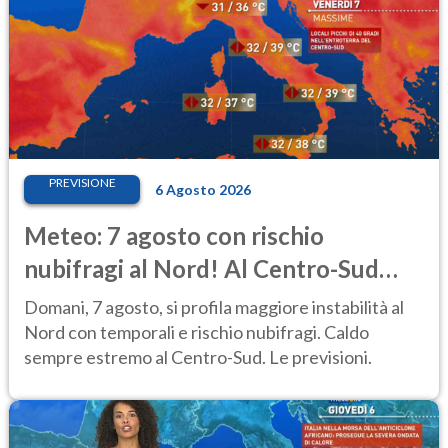
PREVISIONE
6 Agosto 2026
Meteo: 7 agosto con rischio
nubifragi al Nord! Al Centro-Sud
caldo estremo
Domani, 7 agosto, si profila maggiore instabilità al
Nord con temporali e rischio nubifragi. Caldo
sempre estremo al Centro-Sud. Le previsioni.