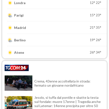
12°
22°
Londra
15°
23°
Parigi
21°
35°
Madrid
19°
26°
Berlino
26°
34°
Atene
Crema, 43enne accoltellata in strada:
fermato un giovane nordafricano
Jesolo, si tuffa dal pontile e sbatte la testa
sul fondale: muore 17enne | Tragedia anche
sul Latemar: 14enne precipita per oltre 50