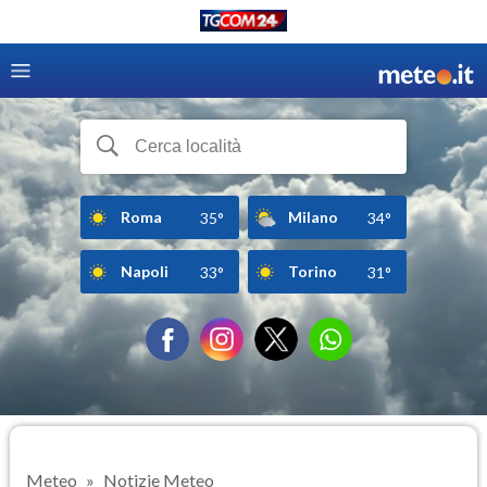
Roma
Milano
35°
34°
Napoli
Torino
33°
31°
Meteo
Notizie Meteo