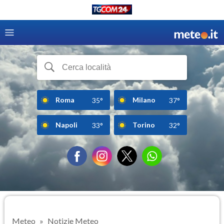
Roma
Milano
35°
37°
Napoli
Torino
33°
32°
Meteo
Notizie Meteo