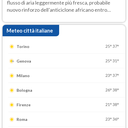
flusso di aria leggermente più fresca, probabile
nuovo rinforzo dell’anticiclone africano entro
Ferragosto
Meteo città italiane
25°
37°
Torino
25°
31°
Genova
23°
37°
Milano
26°
38°
Bologna
21°
38°
Firenze
23°
36°
Roma