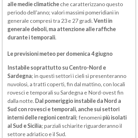
alle medie climatiche
che caratterizzano questo
periodo dell’anno; valori massimi pomeridiani in
generale compresi tra 23 e 27 gradi.
Venti in
generale deboli, ma attenzione alle raffiche
durante i temporali
.
Le previsioni meteo per domenica 4 giugno
Instabile soprattutto su Centro-Nord e
Sardegna
; in questi settori i cieli si presenteranno
nuvolosi, a tratti coperti, fin dal mattino, con locali
rovesci e temporali su Sardegna e Nord-ovest fin
dalla notte.
Dal pomeriggio instabile da Nord a
Sud con rovesci e temporali, anche sui settori
interni delle regioni centrali
; fenomeni
più isolati
al Sud e Sicilia
; parziali schiarite riguarderanno il
settore adriatico e il Sud.