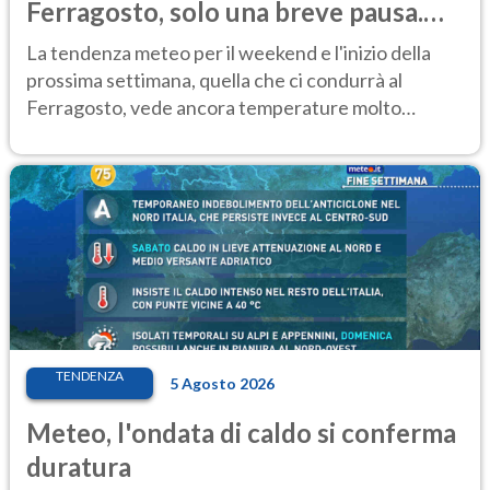
Ferragosto, solo una breve pausa.
Ecco dove
La tendenza meteo per il weekend e l'inizio della
prossima settimana, quella che ci condurrà al
Ferragosto, vede ancora temperature molto
elevate
TENDENZA
5 Agosto 2026
Meteo, l'ondata di caldo si conferma
duratura