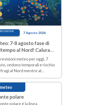
REVISIONE
7 Agosto 2026
eo: 7-8 agosto fase di
tempo al Nord! Calura
o a Ferragosto
revisioni meteo per oggi, 7
to, vedono temporali e rischio
fragi al Nord mentre al
tro-Sud sole e caldo sempre
to intenso.
imeteo
onte polare
fronte polare è la linea