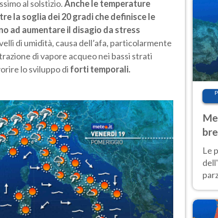
imo al solstizio.
Anche le temperature
re la soglia dei 20 gradi che definisce le
ono ad aumentare il disagio da stress
livelli di umidità, causa dell’afa, particolarmente
trazione di vapore acqueo nei bassi strati
rire lo sviluppo di
forti temporali.
P
Met
bre
Nor
Le p
dell
parz
al 
40 g