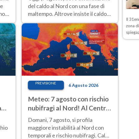
estremo
 e
del caldo al Nord con una fase di
emo
maltempo. Altrove insiste il caldo
Il 31en
ono
estremo con picchi di 40°C. Le
zona d
previsioni
spiegaz
PREVISIONE
6 Agosto 2026
i
Meteo: 7 agosto con rischio
a
nubifragi al Nord! Al Centro-
Sud caldo estremo
Domani, 7 agosto, si profila
chio
maggiore instabilità al Nord con
temporali e rischio nubifragi. Caldo