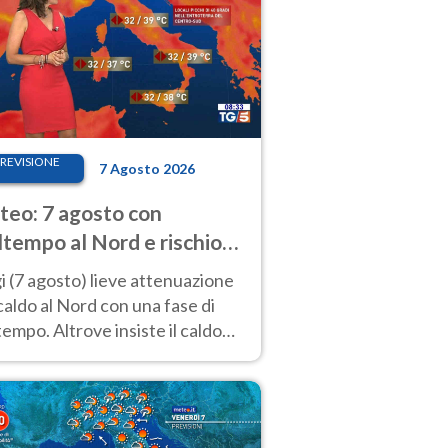
REVISIONE
7 Agosto 2026
eo: 7 agosto con
tempo al Nord e rischio
ifragi. Altrove caldo
 (7 agosto) lieve attenuazione
tremo
caldo al Nord con una fase di
empo. Altrove insiste il caldo
emo con picchi di 40°C. Le
isioni