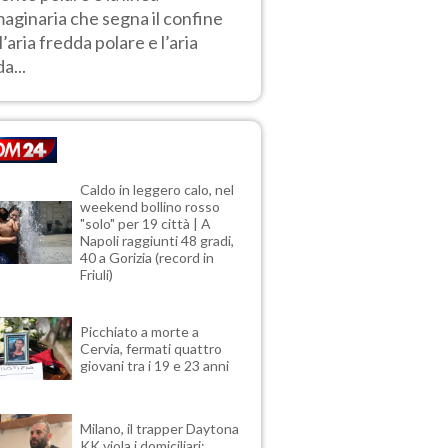
aginaria che segna il confine
 l’aria fredda polare e l’aria
a...
Caldo in leggero calo, nel
weekend bollino rosso
"solo" per 19 città | A
Napoli raggiunti 48 gradi,
40 a Gorizia (record in
Friuli)
Picchiato a morte a
Cervia, fermati quattro
giovani tra i 19 e 23 anni
Milano, il trapper Daytona
KK viola i domiciliari: