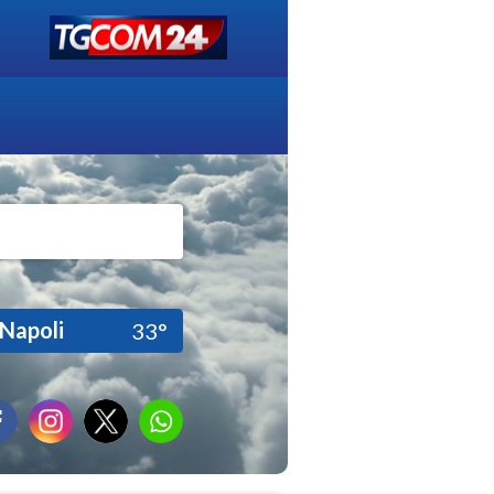
Napoli
33°