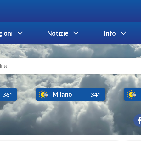
ioni
Notizie
Info
Milano
36°
34°