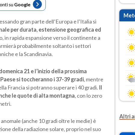
fonti su
Google
Mete
essando gran parte dell’Europa e l’Italia si
onale per durata, estensione geografica ed
no, in rapida espansione verso il continente a
armierà probabilmente soltanto i settori
nniche e la Scandinavia.
 domenica 21 e l’inizio della prossima
Paese si toccheranno i 37-39 gradi
, mentre
della Francia si potranno superare i 40 gradi.
Il
nche le quote di alta montagna
, con lo zero
etri.
Altri a
 anomale (anche 10 gradi oltre le medie) è
ione della radiazione solare, proprio nel suo