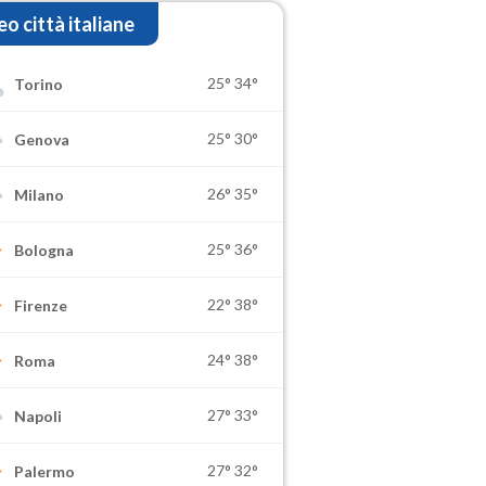
o città italiane
25°
34°
Torino
25°
30°
Genova
26°
35°
Milano
25°
36°
Bologna
22°
38°
Firenze
24°
38°
Roma
27°
33°
Napoli
27°
32°
Palermo