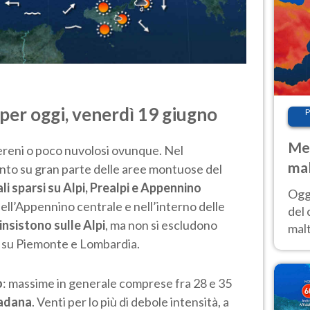
per oggi, venerdì 19 giugno
P
Met
sereni o poco nuvolosi ovunque. Nel
mal
nto su gran parte delle aree montuose del
nub
i sparsi su Alpi, Prealpi e Appennino
Oggi
 nell’Appennino centrale e nell’interno delle
es
del 
 insistono sulle Alpi
, ma non si escludono
malt
a su Piemonte e Lombardia.
estr
prev
o
: massime in generale comprese fra 28 e 35
Padana
. Venti per lo più di debole intensità, a