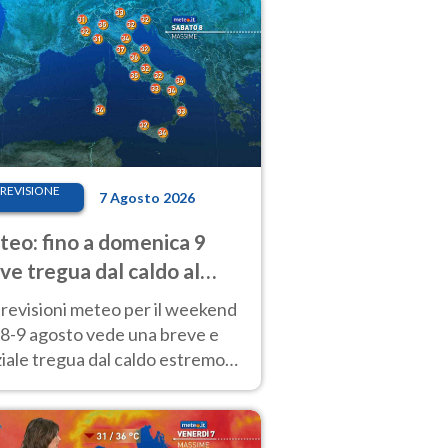
REVISIONE
7 Agosto 2026
eo: fino a domenica 9
ve tregua dal caldo al
d! Altrove calura e afa
revisioni meteo per il weekend
'8-9 agosto vede una breve e
iale tregua dal caldo estremo
Nord mentre altrove persistono
radi.