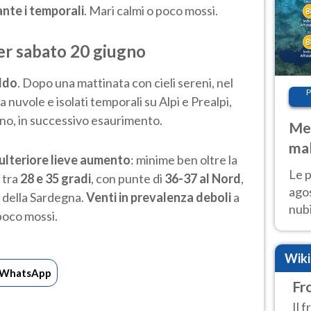
ante i temporali
. Mari calmi o poco mossi.
er sabato 20 giugno
ldo
. Dopo una mattinata con cieli sereni, nel
P
 nuvole e isolati temporali su Alpi e Prealpi,
ino, in successivo esaurimento.
Met
mal
 ulteriore lieve aumento
: minime ben oltre la
fin
Le p
 tra
28 e 35 gradi
, con punte di
36-37 al Nord
,
agos
e della Sardegna.
Venti in prevalenza deboli
a
nubi
poco mossi.
Cen
mol
Wik
WhatsApp
Fr
Il 