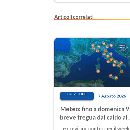
Articoli correlati
PREVISIONE
7 Agosto 2026
Meteo: fino a domenica 9
breve tregua dal caldo al
Nord! Altrove calura e af
Le previsioni meteo per il wee