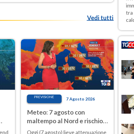
imm
tra
Vedi tutti
cald
PREVISIONE
7 Agosto 2026
Meteo: 7 agosto con
maltempo al Nord e rischio
a
nubifragi. Altrove caldo
kend
Oggi (7 agosto) lieve attenuazione