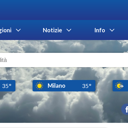
ioni
Notizie
Info
Milano
35°
35°