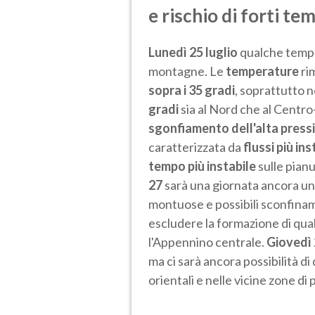
e rischio di forti t
Lunedì 25 luglio
qualche tempor
montagne. Le
temperature
ri
sopra i 35 gradi
, soprattutto n
gradi
sia al Nord che al Centro
sgonfiamento dell'alta press
caratterizzata da
flussi più ins
tempo più instabile
sulle pianu
27
sarà una giornata ancora un 
montuose e possibili sconfinam
escludere la formazione di qua
l'Appennino centrale.
Giovedì
ma ci sarà ancora possibilità di
orientali e nelle vicine zone di 