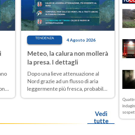
TENDENZA
4 Agosto 2026
i
Meteo, la calura non mollerà
la presa. I dettagli
ano
Dopo una lieve attenuazione al
Nord grazie ad un flusso di aria
ione
leggermente più fresca, probabile
nuovo rinforzo dell’anticiclone
Quattro
i
africano entro Ferragosto
indagin
sospett
Vedi
tutte