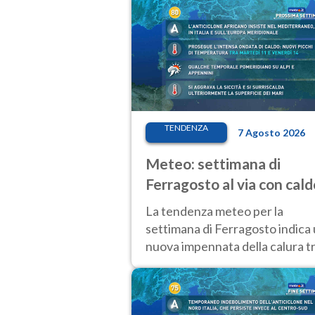
TENDENZA
7 Agosto 2026
Meteo: settimana di
Ferragosto al via con cald
intenso e qualche
La tendenza meteo per la
temporale
settimana di Ferragosto indica
nuova impennata della calura t
11 e 14 agosto, con nuovi rialzi
anche al Nord.