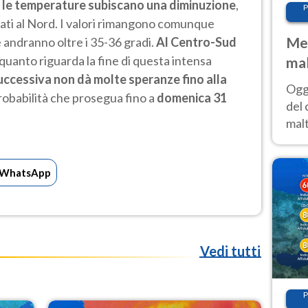
e le temperature subiscano una diminuzione
,
P
vati al Nord. I valori rimangono comunque
Met
 andranno oltre i 35-36 gradi.
Al Centro-Sud
 quanto riguarda la fine di questa intensa
mal
uccessiva non dà molte speranze fino alla
nub
Oggi
robabilità che prosegua fino a
domenica 31
es
del 
malt
estr
prev
WhatsApp
Vedi tutti
P