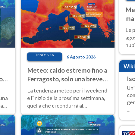
Met
mal
fin
Le p
agos
nubi
Cen
TENDENZA
6 Agosto 2026
mol
Wik
Meteo: caldo estremo fino a
Iso
o
Ferragosto, solo una breve
pausa. Ecco dove
Un’
La tendenza meteo per il weekend
com
 una
e l'inizio della prossima settimana,
gen
ra
quella che ci condurrà al
...
Ferragosto, vede ancora
temperature molto elevate