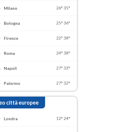
26°
35°
Milano
25°
36°
Bologna
22°
38°
Firenze
24°
38°
Roma
27°
33°
Napoli
27°
32°
Palermo
o città europee
12°
24°
Londra