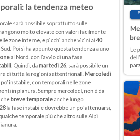
emporali: la tendenza meteo
P
ale sarà possibile soprattutto sulle
Met
mangono molto elevate con valori facilmente
bre
elle zone interne, e picchi anche vicini ai
40
Nor
-Sud. Poi si ha appunto questa tendenza a uno
Le p
ione
al Nord, con l'avvio di una fase
dell
parz
tabili
. Quindi, da
martedì 26
, sarà possibile un
al 
re di tutte le regioni settentrionali.
Mercoledì
40 g
po' instabile, con temporali nelle zone
enti in pianura. Sempre mercoledì, non è da
lche
breve temporale
anche lungo
 28
la fase instabile dovrebbe un po' attenuarsi,
 qualche temporale più che altro sulle Alpi
pianura.