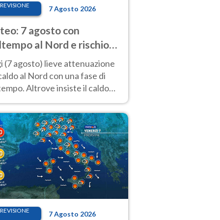
REVISIONE
7 Agosto 2026
eo: 7 agosto con
tempo al Nord e rischio
ifragi. Altrove caldo
 (7 agosto) lieve attenuazione
tremo
caldo al Nord con una fase di
empo. Altrove insiste il caldo
emo con picchi di 40°C. Le
isioni
REVISIONE
7 Agosto 2026