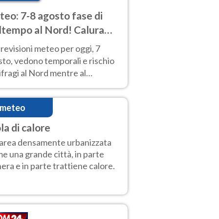
eo: 7-8 agosto fase di
tempo al Nord! Calura
o a Ferragosto
revisioni meteo per oggi, 7
to, vedono temporali e rischio
fragi al Nord mentre al
tro-Sud sole e caldo sempre
to intenso.
imeteo
la di calore
area densamente urbanizzata
e una grande città, in parte
era e in parte trattiene calore.