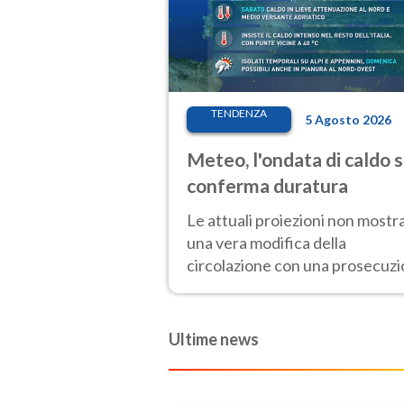
TENDENZA
5 Agosto 2026
Meteo, l'ondata di caldo s
conferma duratura
Le attuali proiezioni non mostr
una vera modifica della
circolazione con una prosecuz
del caldo fuori scala per molti
giorni, compresa la settimana d
Ferragosto
Ultime news