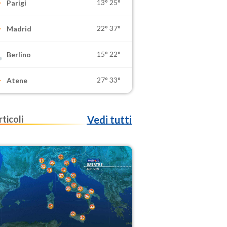
13°
25°
Parigi
22°
37°
Madrid
15°
22°
Berlino
27°
33°
Atene
rticoli
Vedi tutti