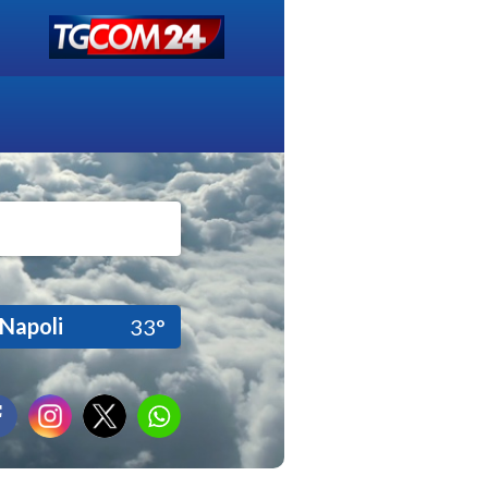
Napoli
33°