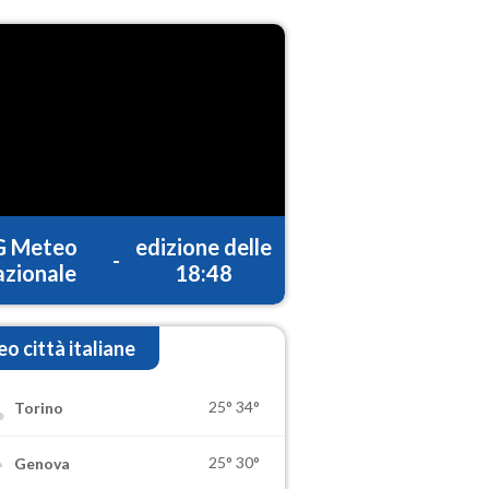
G Meteo
edizione delle
-
zionale
18:48
o città italiane
25°
34°
Torino
25°
30°
Genova