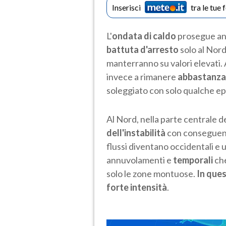
Inserisci
tra le tue 
L'
ondata di caldo
prosegue an
battuta d'arresto
solo al Nor
manterranno su valori elevati.
invece a rimanere
abbastanza
soleggiato con solo qualche ep
Al Nord, nella parte centrale d
dell'instabilità
con conseguente
flussi diventano occidentali e u
annuvolamenti e
temporali
che
solo le zone montuose.
In ques
forte intensità
.