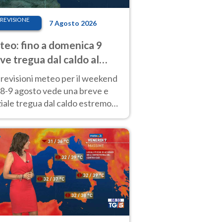
REVISIONE
7 Agosto 2026
eo: fino a domenica 9
ve tregua dal caldo al
d! Altrove calura e afa
revisioni meteo per il weekend
'8-9 agosto vede una breve e
iale tregua dal caldo estremo
Nord mentre altrove persistono
radi.