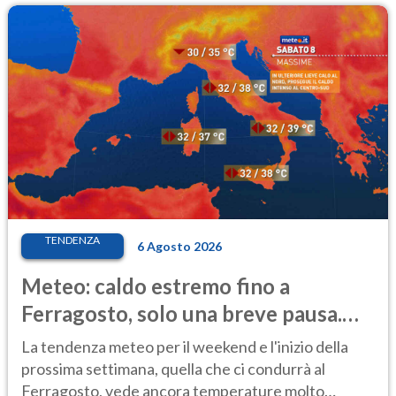
TENDENZA
6 Agosto 2026
Meteo: caldo estremo fino a
Ferragosto, solo una breve pausa.
Ecco dove
La tendenza meteo per il weekend e l'inizio della
prossima settimana, quella che ci condurrà al
Ferragosto, vede ancora temperature molto