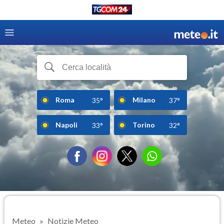
Roma
Milano
35°
37°
Napoli
Torino
33°
32°
Meteo
Notizie Meteo