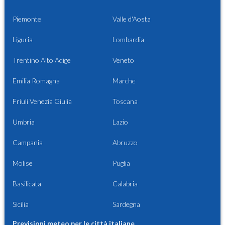
Piemonte
Valle d'Aosta
Liguria
Lombardia
Trentino Alto Adige
Veneto
Emilia Romagna
Marche
Friuli Venezia Giulia
Toscana
Umbria
Lazio
Campania
Abruzzo
Molise
Puglia
Basilicata
Calabria
Sicilia
Sardegna
Previsioni meteo per le città italiane