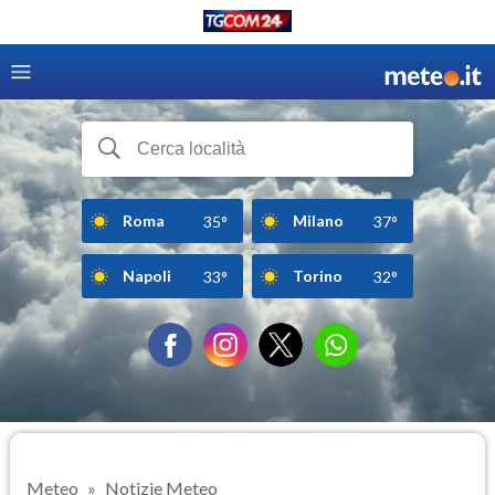
Roma
Milano
35°
37°
Napoli
Torino
33°
32°
Meteo
Notizie Meteo