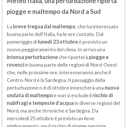
Meteo Italia, una perturbazione riporta
piogge e maltempo da Nord a Sud
La
breve tregua dal maltempo
, che ha interessato
buona parte dell'Italia, ha le ore contate. Dal
pomeriggio di
lunedì 23 ottobre
è previsto un
nuovo peggioramento del clima. In arrivo una
intensa perturbazione
che riporterà
piogge e
rovesci
in buona parte delle regioni di Nord-Ovest
che, nelle prossime ore, interesseranno anche il
Centro-Nord e la Sardegna. Il passaggio della
perturbazione n.6 di ottobre innescherà una
nuova
ondata di maltempo
e non si esclude il
rischio di
nubifragi e tempeste d'acqua
in diverse regioni del
Nord, ma anche tirreniche e Sardegna. Da
mercoledì 25 ottobre è previsto un lieve
miglioramento, ma il rischio di piogge persiste