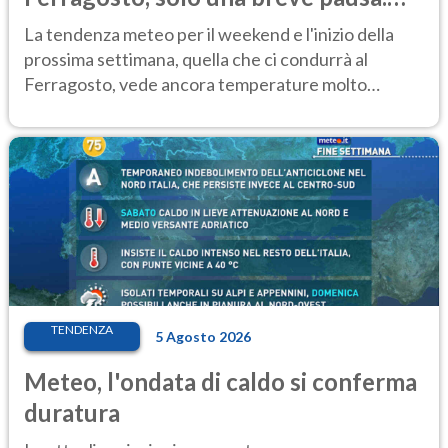
Ecco dove
La tendenza meteo per il weekend e l'inizio della
prossima settimana, quella che ci condurrà al
Ferragosto, vede ancora temperature molto
elevate
TENDENZA
5 Agosto 2026
Meteo, l'ondata di caldo si conferma
duratura