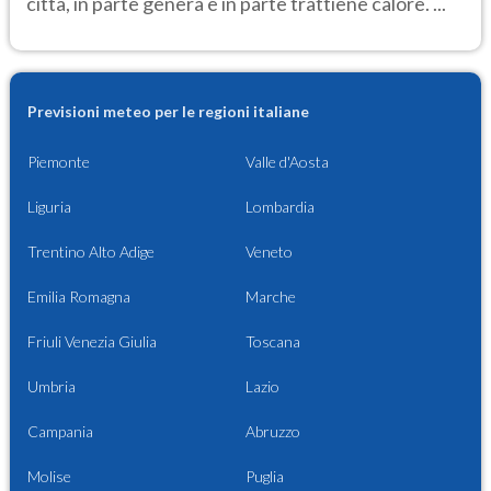
città, in parte genera e in parte trattiene calore. ...
Previsioni meteo per le regioni italiane
Piemonte
Valle d'Aosta
Liguria
Lombardia
Trentino Alto Adige
Veneto
Emilia Romagna
Marche
Friuli Venezia Giulia
Toscana
Umbria
Lazio
Campania
Abruzzo
Molise
Puglia