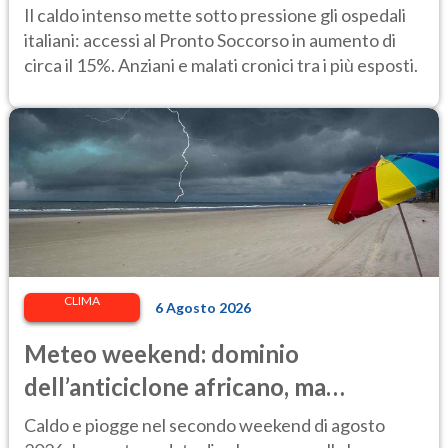
Il caldo intenso mette sotto pressione gli ospedali
italiani: accessi al Pronto Soccorso in aumento di
circa il 15%. Anziani e malati cronici tra i più esposti.
CLIMA
6 Agosto 2026
Meteo weekend: dominio
dell’anticiclone africano, ma
attenzione ai temporali intensi. Le
Caldo e piogge nel secondo weekend di agosto