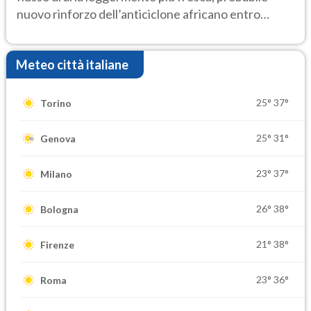
nuovo rinforzo dell’anticiclone africano entro
Ferragosto
Meteo città italiane
25°
37°
Torino
25°
31°
Genova
23°
37°
Milano
26°
38°
Bologna
21°
38°
Firenze
23°
36°
Roma