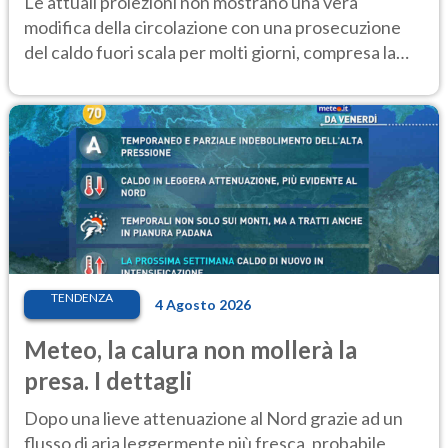
Le attuali proiezioni non mostrano una vera
modifica della circolazione con una prosecuzione
del caldo fuori scala per molti giorni, compresa la
settimana di Ferragosto
TENDENZA
4 Agosto 2026
Meteo, la calura non mollerà la
presa. I dettagli
Dopo una lieve attenuazione al Nord grazie ad un
flusso di aria leggermente più fresca, probabile