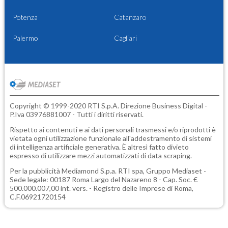
Potenza
Catanzaro
Palermo
Cagliari
Copyright © 1999-2020 RTI S.p.A. Direzione Business Digital -
P.Iva 03976881007 - Tutti i diritti riservati.
Rispetto ai contenuti e ai dati personali trasmessi e/o riprodotti è
vietata ogni utilizzazione funzionale all'addestramento di sistemi
di intelligenza artificiale generativa. È altresì fatto divieto
espresso di utilizzare mezzi automatizzati di data scraping.
Per la pubblicità
Mediamond S.p.a.
RTI spa, Gruppo Mediaset -
Sede legale: 00187 Roma Largo del Nazareno 8 - Cap. Soc. €
500.000.007,00 int. vers. - Registro delle Imprese di Roma,
C.F.06921720154