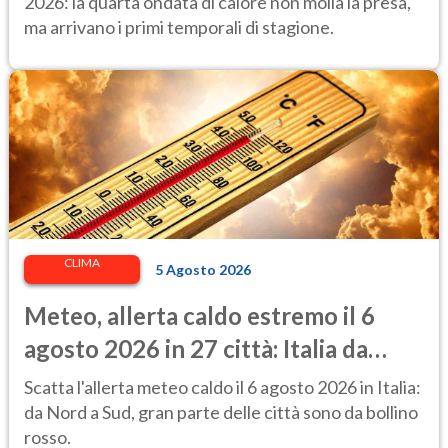
previsioni
2026: la quarta ondata di calore non molla la presa,
ma arrivano i primi temporali di stagione.
CLIMA
5 Agosto 2026
Meteo, allerta caldo estremo il 6
agosto 2026 in 27 città: Italia da
bollino rosso
Scatta l'allerta meteo caldo il 6 agosto 2026 in Italia:
da Nord a Sud, gran parte delle città sono da bollino
rosso.