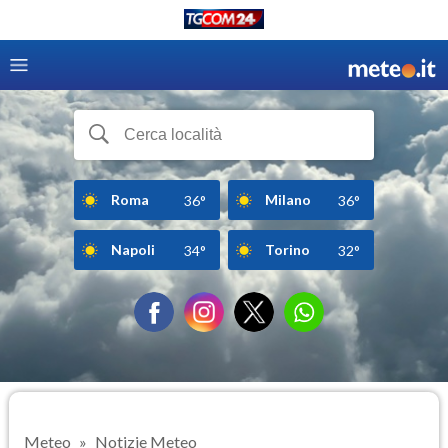
Roma
Milano
36°
36°
Napoli
Torino
34°
32°
Meteo
Notizie Meteo