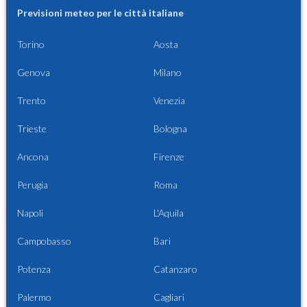
Previsioni meteo per le città italiane
Torino
Aosta
Genova
Milano
Trento
Venezia
Trieste
Bologna
Ancona
Firenze
Perugia
Roma
Napoli
L'Aquila
Campobasso
Bari
Potenza
Catanzaro
Palermo
Cagliari