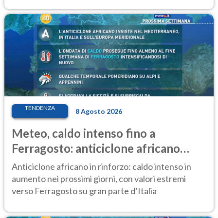
TENDENZA
8 Agosto 2026
Meteo, caldo intenso fino a
Ferragosto: anticiclone africano
ancora protagonista
Anticiclone africano in rinforzo: caldo intenso in
aumento nei prossimi giorni, con valori estremi
verso Ferragosto su gran parte d’Italia