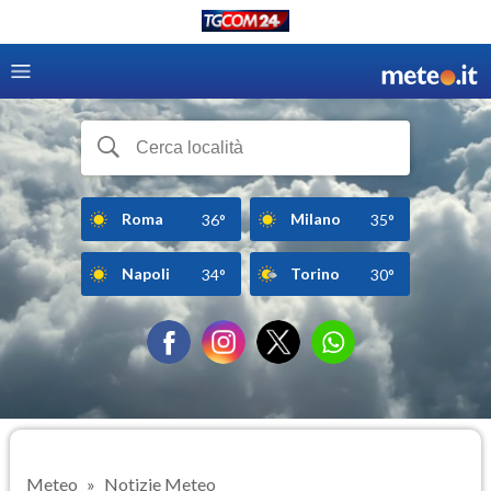
Roma
Milano
36°
35°
Napoli
Torino
34°
30°
Meteo
Notizie Meteo