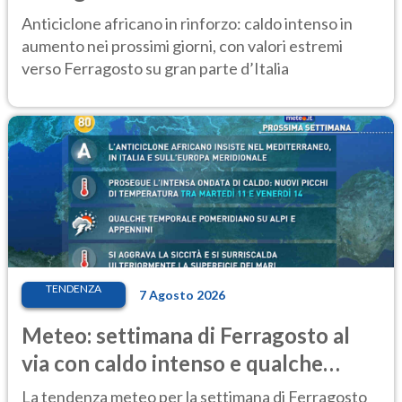
ancora protagonista
Anticiclone africano in rinforzo: caldo intenso in
aumento nei prossimi giorni, con valori estremi
verso Ferragosto su gran parte d’Italia
TENDENZA
7 Agosto 2026
Meteo: settimana di Ferragosto al
via con caldo intenso e qualche
temporale
La tendenza meteo per la settimana di Ferragosto