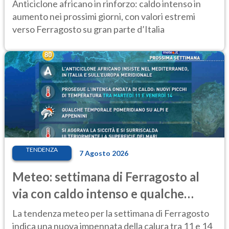
ancora protagonista
Anticiclone africano in rinforzo: caldo intenso in
aumento nei prossimi giorni, con valori estremi
verso Ferragosto su gran parte d’Italia
TENDENZA
7 Agosto 2026
Meteo: settimana di Ferragosto al
via con caldo intenso e qualche
temporale
La tendenza meteo per la settimana di Ferragosto
indica una nuova impennata della calura tra 11 e 14