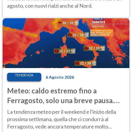
agosto, con nuovi rialzi anche al Nord.
TENDENZA
6 Agosto 2026
Meteo: caldo estremo fino a
Ferragosto, solo una breve pausa.
Ecco dove
La tendenza meteo per il weekend e l'inizio della
prossima settimana, quella che ci condurrà al
Ferragosto, vede ancora temperature molto