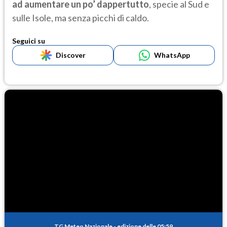
ad aumentare un po’ dappertutto
, specie al Sud e
sulle Isole, ma senza picchi di caldo.
Seguici su
Discover
WhatsApp
TG Meteo Nazionale
-
edizione delle 05:59