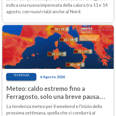
indica una nuova impennata della calura tra 11 e 14
agosto, con nuovi rialzi anche al Nord.
TENDENZA
6 Agosto 2026
Meteo: caldo estremo fino a
Ferragosto, solo una breve pausa.
Ecco dove
La tendenza meteo per il weekend e l'inizio della
prossima settimana, quella che ci condurrà al