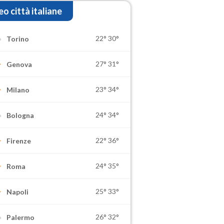
o città italiane
22°
30°
Torino
27°
31°
Genova
23°
34°
Milano
24°
34°
Bologna
22°
36°
Firenze
24°
35°
Roma
25°
33°
Napoli
26°
32°
Palermo