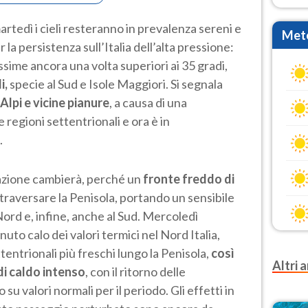
rtedì i cieli resteranno in prevalenza sereni e
Mete
r la persistenza sull’Italia dell’alta pressione:
me ancora una volta superiori ai 35 gradi,
i,
specie al Sud e Isole Maggiori. Si segnala
 Alpi e vicine pianure
, a causa di una
 regioni settentrionali e ora è in
.
tuazione cambierà, perché un
fronte freddo di
ttraversare la Penisola, portando un sensibile
ord e, infine, anche al Sud. Mercoledì
to calo dei valori termici nel Nord Italia,
tentrionali più freschi lungo la Penisola,
così
Altri a
di caldo intenso
, con il ritorno delle
u valori normali per il periodo. Gli effetti in