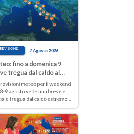
REVISIONE
7 Agosto 2026
eo: fino a domenica 9
ve tregua dal caldo al
d! Altrove calura e afa
revisioni meteo per il weekend
'8-9 agosto vede una breve e
iale tregua dal caldo estremo
Nord mentre altrove persistono
radi.