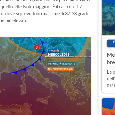
uelli delle Isole maggiori. È il caso di città
to, dove si prevedono massime di 37-38 gradi
e più elevati.
P
Met
bre
Nor
Le p
dell
parz
al 
40 g