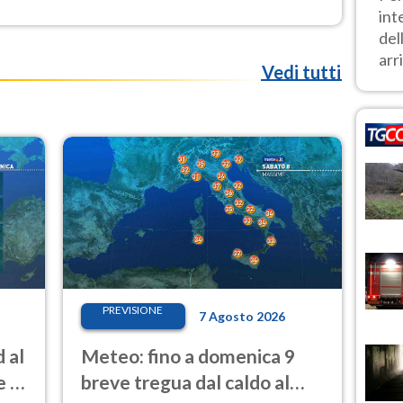
int
del
arri
Vedi tutti
PREVISIONE
7 Agosto 2026
 al
Meteo: fino a domenica 9
e e
breve tregua dal caldo al