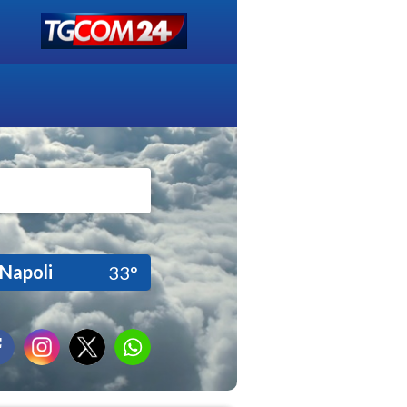
Napoli
33°