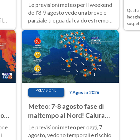
Sud
Nord! Altrove calura e afa
Le previsioni meteo per il weekend
Quattro
dell'8-9 agosto vede una breve e
indagin
ile
parziale tregua dal caldo estremo
sospett
al Nord mentre altrove persistono
40 gradi.
PREVISIONE
7 Agosto 2026
Meteo: 7-8 agosto fase di
io
maltempo al Nord! Calura
fino a Ferragosto
ione
Le previsioni meteo per oggi, 7
i
agosto, vedono temporali e rischio