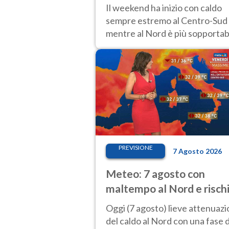
caldo estremo al Centro-
Il weekend ha inizio con caldo
sempre estremo al Centro-Sud
mentre al Nord è più sopportab
fino a domenica 9. Temporali di
calore sui rilievi.
PREVISIONE
7 Agosto 2026
Meteo: 7 agosto con
maltempo al Nord e risch
nubifragi. Altrove caldo
Oggi (7 agosto) lieve attenuaz
estremo
del caldo al Nord con una fase d