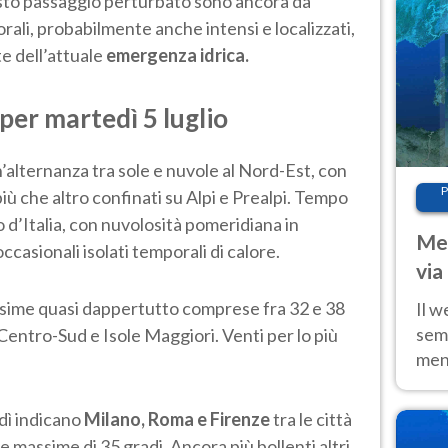
uesto passaggio perturbato sono ancora da
rali, probabilmente anche intensi e localizzati,
e dell’attuale
emergenza idrica.
per martedì 5 luglio
’alternanza tra sole e nuvole al Nord-Est, con
P
iù che altro confinati su Alpi e Prealpi. Tempo
o d’Italia, con nuvolosità pomeridiana in
Met
casionali isolati temporali di calore.
via
cal
ssime quasi dappertutto comprese fra 32 e 38
Il w
sem
l Centro-Sud e Isole Maggiori. Venti per lo più
ment
fino
calo
dì indicano
Milano, Roma e Firenze
tra le città
te massime di 35 gradi. Ancora più bollenti altri