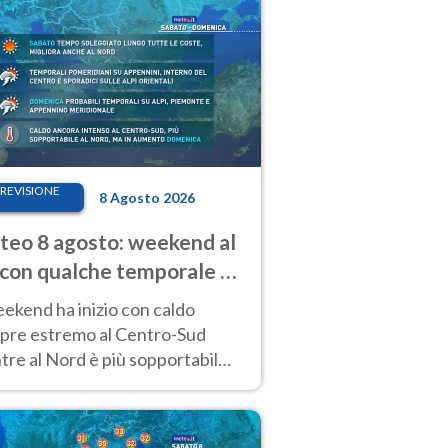
REVISIONE
8 Agosto 2026
eo 8 agosto: weekend al
 con qualche temporale e
do estremo al Centro-Sud
eekend ha inizio con caldo
pre estremo al Centro-Sud
re al Nord è più sopportabile
 a domenica 9. Temporali di
re sui rilievi.