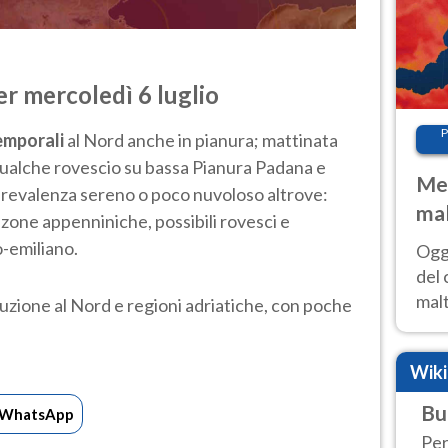
er mercoledì 6 luglio
P
emporali
al Nord anche in pianura; mattinata
 qualche rovescio su bassa Pianura Padana e
Met
prevalenza sereno o poco nuvoloso altrove:
mal
e zone appenniniche, possibili rovesci e
nub
-emiliano.
Oggi
es
del 
malt
zione al Nord e regioni adriatiche, con poche
estr
prev
Wik
Bu
WhatsApp
Per