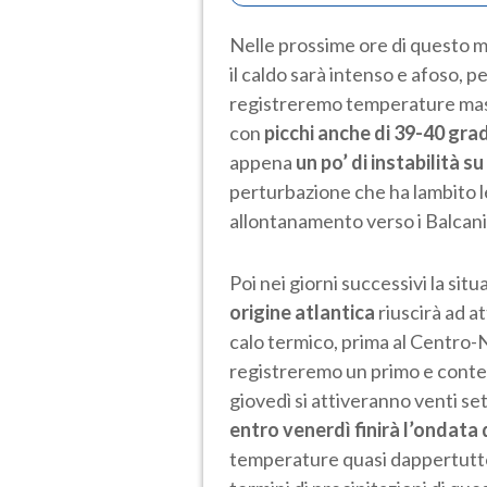
Nelle prossime ore di questo ma
il caldo sarà intenso e afoso, pe
registreremo temperature massi
con
picchi anche di 39-40 grad
appena
un po’ di instabilità su
perturbazione che ha lambito le
allontanamento verso i Balcani
Poi nei giorni successivi la si
origine atlantica
riuscirà ad a
calo termico, prima al Centro-N
registreremo un primo e contenu
giovedì si attiveranno venti set
entro venerdì finirà l’ondata 
temperature quasi dappertutto s