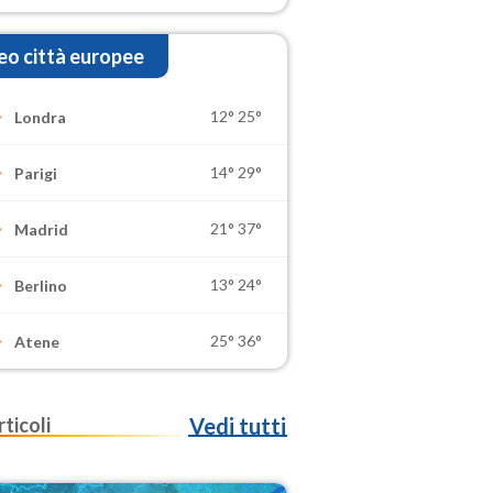
o città europee
12°
25°
Londra
14°
29°
Parigi
21°
37°
Madrid
13°
24°
Berlino
25°
36°
Atene
rticoli
Vedi tutti