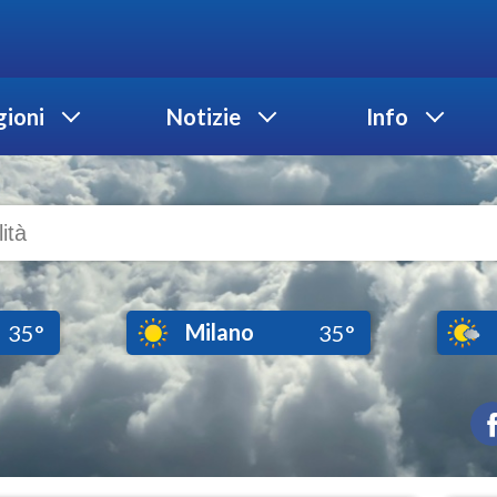
ioni
Notizie
Info
Milano
35°
35°