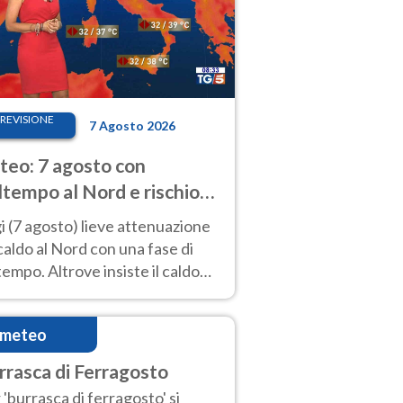
REVISIONE
7 Agosto 2026
eo: 7 agosto con
tempo al Nord e rischio
ifragi. Altrove caldo
 (7 agosto) lieve attenuazione
tremo
caldo al Nord con una fase di
empo. Altrove insiste il caldo
emo con picchi di 40°C. Le
isioni
imeteo
rrasca di Ferragosto
 'burrasca di ferragosto' si