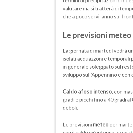
termini di precipitazioni di q
valutare ma si tratterà di tempo
che a poco serviranno sul front
Le previsioni meteo 
La giornata di martedì vedrà un
isolati acquazzoni e temporali p
in generale soleggiato sul rest
sviluppo sull’Appennino e con oc
Caldo afoso intenso
, con ma
gradi e picchi fino a 40 gradi a
deboli.
Le previsioni
meteo
per marte
con il caldo più intenso: previs