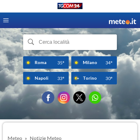
Roma
Milano
35°
34°
Napoli
Torino
33°
30°
Meteo
Notizie Meteo