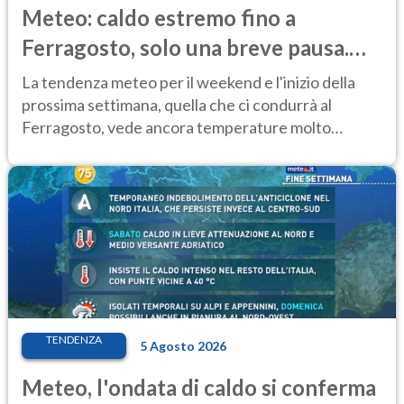
Meteo: caldo estremo fino a
Ferragosto, solo una breve pausa.
Ecco dove
La tendenza meteo per il weekend e l'inizio della
prossima settimana, quella che ci condurrà al
Ferragosto, vede ancora temperature molto
elevate
TENDENZA
5 Agosto 2026
Meteo, l'ondata di caldo si conferma