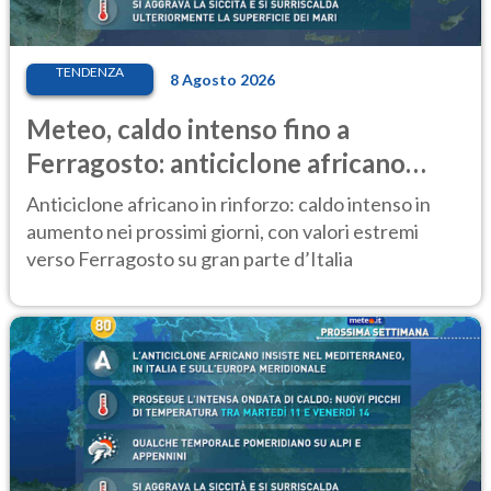
TENDENZA
8 Agosto 2026
Meteo, caldo intenso fino a
Ferragosto: anticiclone africano
ancora protagonista
Anticiclone africano in rinforzo: caldo intenso in
aumento nei prossimi giorni, con valori estremi
verso Ferragosto su gran parte d’Italia