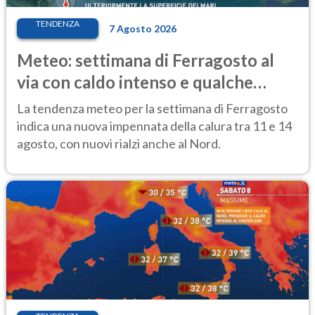
TENDENZA
7 Agosto 2026
Meteo: settimana di Ferragosto al
via con caldo intenso e qualche
temporale
La tendenza meteo per la settimana di Ferragosto
indica una nuova impennata della calura tra 11 e 14
agosto, con nuovi rialzi anche al Nord.