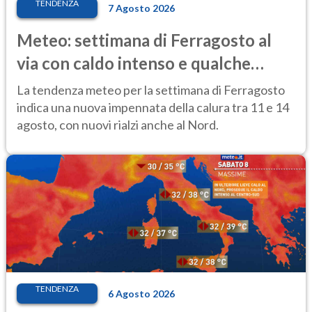
TENDENZA
7 Agosto 2026
Meteo: settimana di Ferragosto al
via con caldo intenso e qualche
temporale
La tendenza meteo per la settimana di Ferragosto
indica una nuova impennata della calura tra 11 e 14
agosto, con nuovi rialzi anche al Nord.
TENDENZA
6 Agosto 2026