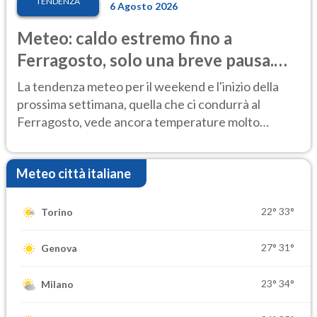
TENDENZA
6 Agosto 2026
Meteo: caldo estremo fino a
Ferragosto, solo una breve pausa.
Ecco dove
La tendenza meteo per il weekend e l'inizio della
prossima settimana, quella che ci condurrà al
Ferragosto, vede ancora temperature molto
elevate
Meteo città italiane
22°
33°
Torino
27°
31°
Genova
23°
34°
Milano