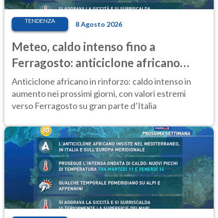
TENDENZA
8 Agosto 2026
Meteo, caldo intenso fino a
Ferragosto: anticiclone africano
ancora protagonista
Anticiclone africano in rinforzo: caldo intenso in
aumento nei prossimi giorni, con valori estremi
verso Ferragosto su gran parte d’Italia