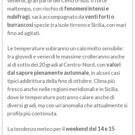
venerdì, gran parte del Centro-Sud. Il forte
maltempo, con rischio di
fenomeni intensi e
nubifragi
, sarà accompagnato da
venti forti o
burrascosi
specie tra isole tirreno e Sicilia, con mari
fino ad agitati.
Le temperature subiranno un calo molto sensibile:
tra giovedì e venerdì le massime crolleranno anche
al di sotto dei 20 gradi al Centro-Nord, con
valori
dal sapore pienamente autunnale
, in alcuni casi
tipici addirittura della fine di ottobre. Clima più
fresco anche nelle regioni meridionali e in Sicilia,
dove le temperature potranno calare anche di
diversi gradi, ma con un’anomalia che attualmente si
profila più contenuta.
La tendenza meteo per il
weekend del 14 e 15