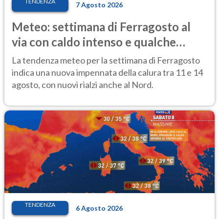
TENDENZA
7 Agosto 2026
Meteo: settimana di Ferragosto al
via con caldo intenso e qualche
temporale
La tendenza meteo per la settimana di Ferragosto
indica una nuova impennata della calura tra 11 e 14
agosto, con nuovi rialzi anche al Nord.
TENDENZA
6 Agosto 2026