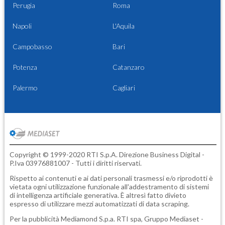
Perugia
Roma
Napoli
L'Aquila
Campobasso
Bari
Potenza
Catanzaro
Palermo
Cagliari
Copyright © 1999-2020 RTI S.p.A. Direzione Business Digital -
P.Iva 03976881007 - Tutti i diritti riservati.
Rispetto ai contenuti e ai dati personali trasmessi e/o riprodotti è
vietata ogni utilizzazione funzionale all'addestramento di sistemi
di intelligenza artificiale generativa. È altresì fatto divieto
espresso di utilizzare mezzi automatizzati di data scraping.
Per la pubblicità
Mediamond S.p.a.
RTI spa, Gruppo Mediaset -