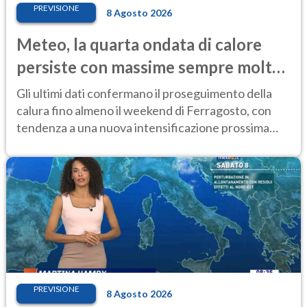
PREVISIONE
8 Agosto 2026
Meteo, la quarta ondata di calore
persiste con massime sempre molto
elevate
Gli ultimi dati confermano il proseguimento della
calura fino almeno il weekend di Ferragosto, con
tendenza a una nuova intensificazione prossima
settimana
PREVISIONE
8 Agosto 2026