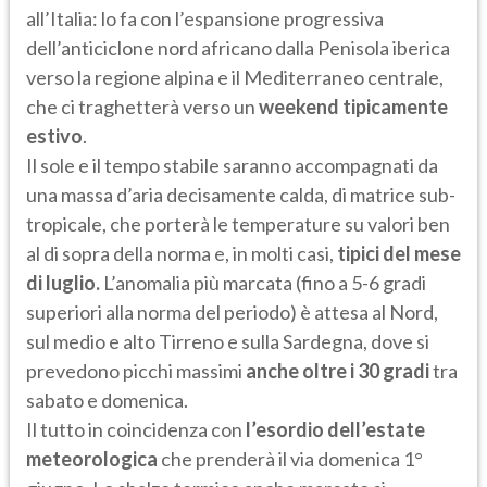
all’Italia: lo fa con l’espansione progressiva
dell’anticiclone nord africano dalla Penisola iberica
verso la regione alpina e il Mediterraneo centrale,
che ci traghetterà verso un
weekend tipicamente
estivo
.
Il sole e il tempo stabile saranno accompagnati da
una massa d’aria decisamente calda, di matrice sub-
tropicale, che porterà le temperature su valori ben
al di sopra della norma e, in molti casi,
tipici del mese
di luglio.
L’anomalia più marcata (fino a 5-6 gradi
superiori alla norma del periodo) è attesa al Nord,
sul medio e alto Tirreno e sulla Sardegna, dove si
prevedono picchi massimi
anche oltre i 30 gradi
tra
sabato e domenica.
Il tutto in coincidenza con
l’esordio dell’estate
meteorologica
che prenderà il via domenica 1°