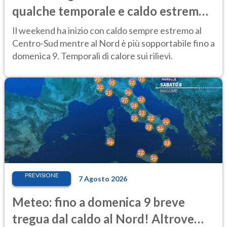
qualche temporale e caldo estremo
al Centro-Sud
Il weekend ha inizio con caldo sempre estremo al
Centro-Sud mentre al Nord è più sopportabile fino a
domenica 9. Temporali di calore sui rilievi.
PREVISIONE
7 Agosto 2026
Meteo: fino a domenica 9 breve
tregua dal caldo al Nord! Altrove