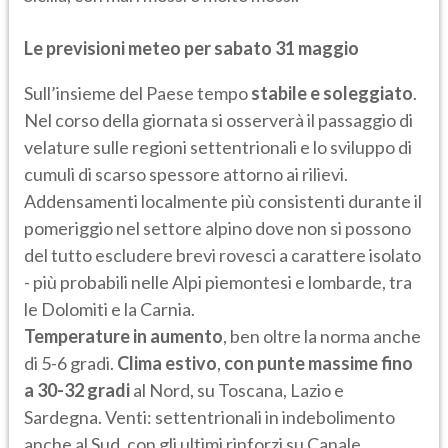
Le previsioni meteo per sabato 31 maggio
Sull’insieme del Paese tempo
stabile e soleggiato
.
Nel corso della giornata si osserverà il passaggio di
velature sulle regioni settentrionali e lo sviluppo di
cumuli di scarso spessore attorno ai rilievi.
Addensamenti localmente più consistenti durante il
pomeriggio nel settore alpino dove non si possono
del tutto escludere brevi rovesci a carattere isolato
- più probabili nelle Alpi piemontesi e lombarde, tra
le Dolomiti e la Carnia.
Temperature in aumento
, ben oltre la norma anche
di 5-6 gradi.
Clima estivo
,
con punte massime fino
a 30-32 gradi
al Nord, su Toscana, Lazio e
Sardegna. Venti: settentrionali in indebolimento
anche al Sud, con gli ultimi rinforzi su Canale