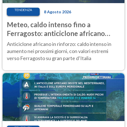
TENDENZA
8 Agosto 2026
Meteo, caldo intenso fino a
Ferragosto: anticiclone africano
ancora protagonista
Anticiclone africano in rinforzo: caldo intenso in
aumento nei prossimi giorni, con valori estremi
verso Ferragosto su gran parte d’Italia