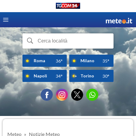
Roma
Milano
36°
35°
Napoli
Torino
34°
30°
Meteo
Notizie Meteo