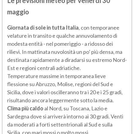
Le previsioni meteo per venerdì 30
maggio
Giornata di sole in tutta Italia
, con temporanee
velature in transito e qualche annuvolamento di
modesta entità - nel pomeriggio - a ridosso dei
rilievi. In mattinata nuvolosità un po’ più densa, ma
destinata rapidamente a diradarsi su estremo Nord-
Est e regioni centrali adriatiche.
Temperature massime in temporanea lieve
flessione su Abruzzo, Molise, regioni del Sud e
Sicilia, dove i valori oscilleranno tra i 20 e i 25 gradi,
risultando ancora leggermente sotto la media.
Clima più caldo
al Nord, su Toscana, Lazio e
Sardegna dove si arriverà intorno ai 30 gradi. Venti
da moderati a forti settentrionali al Sud e sulla
Sicilia, con mari mossi o molto mossi.