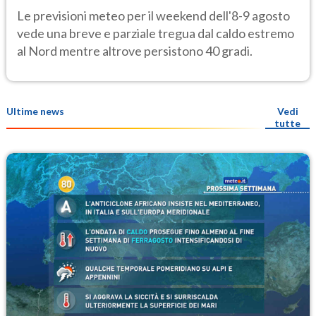
calura e afa
Le previsioni meteo per il weekend dell'8-9 agosto
vede una breve e parziale tregua dal caldo estremo
al Nord mentre altrove persistono 40 gradi.
Ultime news
Vedi
tutte