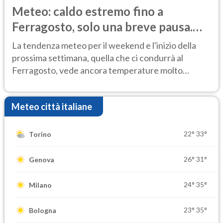
Meteo: caldo estremo fino a
Ferragosto, solo una breve pausa.
Ecco dove
La tendenza meteo per il weekend e l'inizio della
prossima settimana, quella che ci condurrà al
Ferragosto, vede ancora temperature molto
elevate
Meteo città italiane
22°
33°
Torino
26°
31°
Genova
24°
35°
Milano
23°
35°
Bologna