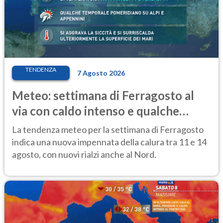
TENDENZA
7 Agosto 2026
Meteo: settimana di Ferragosto al
via con caldo intenso e qualche
temporale
La tendenza meteo per la settimana di Ferragosto
indica una nuova impennata della calura tra 11 e 14
agosto, con nuovi rialzi anche al Nord.