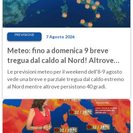
PREVISIONE
7 Agosto 2026
Meteo: fino a domenica 9 breve
tregua dal caldo al Nord! Altrove
calura e afa
Le previsioni meteo per il weekend dell'8-9 agosto
vede una breve e parziale tregua dal caldo estremo
al Nord mentre altrove persistono 40 gradi.