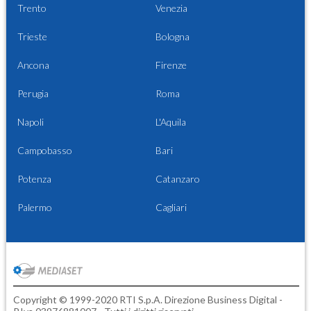
Trento
Venezia
Trieste
Bologna
Ancona
Firenze
Perugia
Roma
Napoli
L'Aquila
Campobasso
Bari
Potenza
Catanzaro
Palermo
Cagliari
Copyright © 1999-2020 RTI S.p.A. Direzione Business Digital -