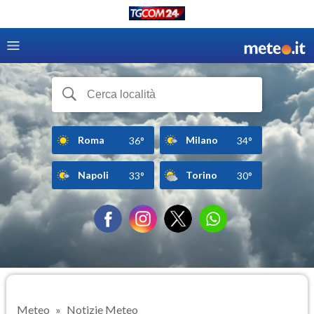
Roma
Milano
36°
34°
Napoli
Torino
33°
30°
Meteo
Notizie Meteo