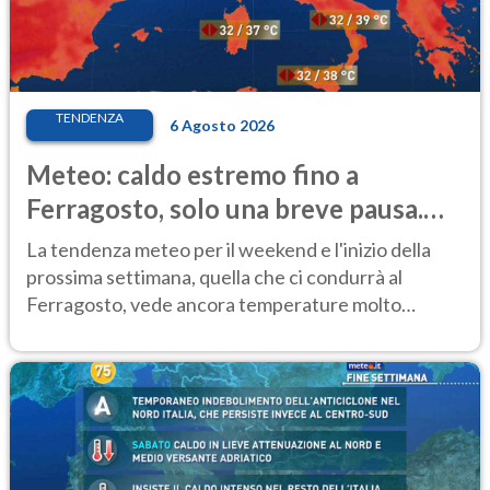
TENDENZA
6 Agosto 2026
Meteo: caldo estremo fino a
Ferragosto, solo una breve pausa.
Ecco dove
La tendenza meteo per il weekend e l'inizio della
prossima settimana, quella che ci condurrà al
Ferragosto, vede ancora temperature molto
elevate