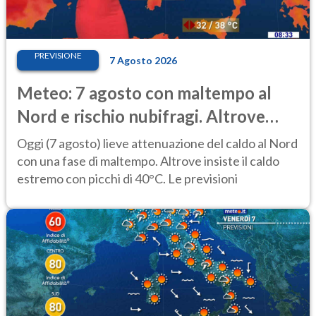
PREVISIONE
7 Agosto 2026
Meteo: 7 agosto con maltempo al
Nord e rischio nubifragi. Altrove
caldo estremo
Oggi (7 agosto) lieve attenuazione del caldo al Nord
con una fase di maltempo. Altrove insiste il caldo
estremo con picchi di 40°C. Le previsioni