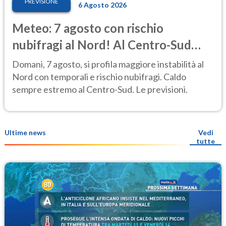
PREVISIONE
6 Agosto 2026
Meteo: 7 agosto con rischio
nubifragi al Nord! Al Centro-Sud
caldo estremo
Domani, 7 agosto, si profila maggiore instabilità al
Nord con temporali e rischio nubifragi. Caldo
sempre estremo al Centro-Sud. Le previsioni.
Ultime news
Vedi
tutte