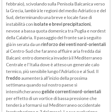
febbraio), scivolando sulla Penisola Balcanica verso
la Grecia, lambirà le regioni del medio Adriatico e del
Sud, determinando una breve e locale fase di
instabilità con
isolate e brevi precipitazioni
,
nevose a bassa quota domenica tra Puglia e nordest
della Calabria. Il passaggio del fronte sarà seguito
già in serata da un
rinforzo dei venti nord-orientali
al Centro-Sud che faranno affluire aria fredda dai
Balcani: entro domenica invaderà il Mediterraneo
Centrale e l’Italia dove è atteso un generale calo
termico, più sensibile lungo l’Adriatico e al Sud. Il
freddo
aumenterà all’inizio della prossima
settimana quando sul nostro paese si
intensificheranno
gelide correnti nord-orientali
per effetto di un vortice di bassa pressione che
tenderà a formarsi sul Mediterraneo occidentale
(perturbazione n.3 del mese). La sua evoluzione