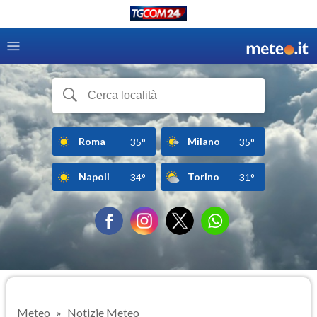
Roma
Milano
35°
35°
Napoli
Torino
34°
31°
Meteo
Notizie Meteo