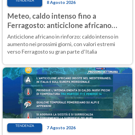
TENDENZA
8 Agosto 2026
Meteo, caldo intenso fino a
Ferragosto: anticiclone africano
ancora protagonista
Anticiclone africano in rinforzo: caldo intenso in
aumento nei prossimi giorni, con valori estremi
verso Ferragosto su gran parte d’Italia
TENDENZA
7 Agosto 2026