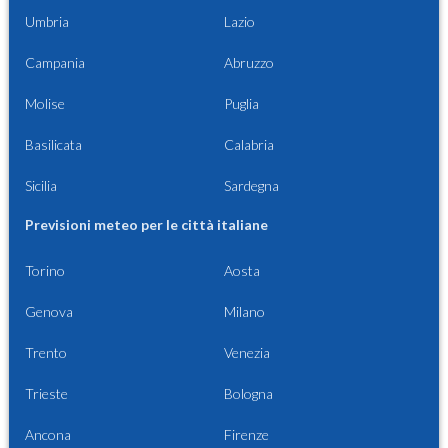
Umbria
Lazio
Campania
Abruzzo
Molise
Puglia
Basilicata
Calabria
Sicilia
Sardegna
Previsioni meteo per le città italiane
Torino
Aosta
Genova
Milano
Trento
Venezia
Trieste
Bologna
Ancona
Firenze