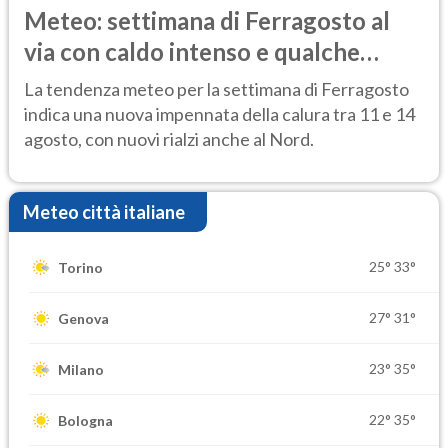
Meteo: settimana di Ferragosto al
via con caldo intenso e qualche
temporale
La tendenza meteo per la settimana di Ferragosto
indica una nuova impennata della calura tra 11 e 14
agosto, con nuovi rialzi anche al Nord.
Meteo città italiane
25°
33°
Torino
27°
31°
Genova
23°
35°
Milano
22°
35°
Bologna