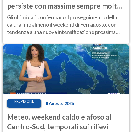
persiste con massime sempre molto
elevate
Gli ultimi dati confermano il proseguimento della
calura fino almeno il weekend di Ferragosto, con
tendenza a una nuova intensificazione prossima
settimana
PREVISIONE
8 Agosto 2026
Meteo, weekend caldo e afoso al
Centro-Sud, temporali sui rilievi