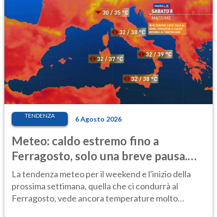
TENDENZA
6 Agosto 2026
Meteo: caldo estremo fino a
Ferragosto, solo una breve pausa.
Ecco dove
La tendenza meteo per il weekend e l'inizio della
prossima settimana, quella che ci condurrà al
Ferragosto, vede ancora temperature molto
elevate