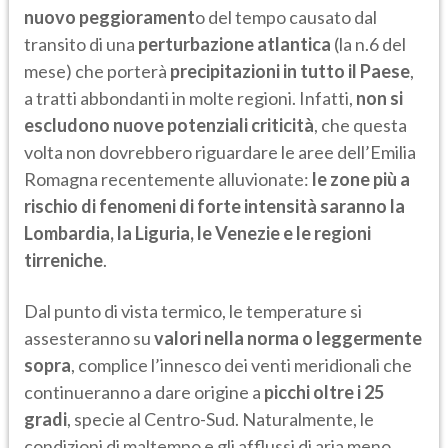
nuovo peggiorament
o del tempo causato dal
transito di una
perturbazione atlantica
(la n.6 del
mese) che porterà
precipitazioni in tutto il Paese
,
a tratti abbondanti in molte regioni. Infatti,
non si
escludono nuove potenziali criticità
, che questa
volta non dovrebbero riguardare le aree dell’Emilia
Romagna recentemente alluvionate:
le zone più a
rischio di fenomeni di forte intensità saranno la
Lombardia, la Liguria, le Venezie e le regioni
tirreniche
.
Dal punto di vista termico, le temperature si
assesteranno su
valori nella norma o leggermente
sopra
, complice l’innesco dei venti meridionali che
continueranno a dare origine a
picchi oltre i 25
gradi
, specie al Centro-Sud. Naturalmente, le
condizioni di maltempo e gli afflussi di aria meno