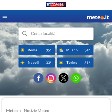
Roma
Milano
35°
34°
Napoli
Torino
33°
31°
Meteo
Notizie Meteo