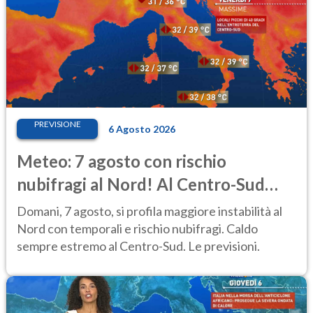
PREVISIONE
6 Agosto 2026
Meteo: 7 agosto con rischio
nubifragi al Nord! Al Centro-Sud
caldo estremo
Domani, 7 agosto, si profila maggiore instabilità al
Nord con temporali e rischio nubifragi. Caldo
sempre estremo al Centro-Sud. Le previsioni.