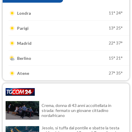
11°
24°
Londra
13°
25°
Parigi
22°
37°
Madrid
15°
21°
Berlino
27°
35°
Atene
Crema, donna di 43 anni accoltellata in
strada: fermato un giovane cittadino
nordafricano
Jesolo, si tuffa dal pontile e sbatte la testa