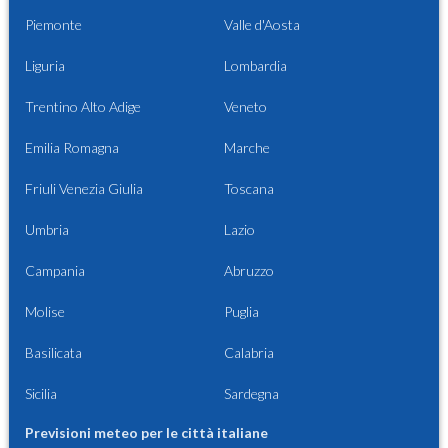
Piemonte
Valle d'Aosta
Liguria
Lombardia
Trentino Alto Adige
Veneto
Emilia Romagna
Marche
Friuli Venezia Giulia
Toscana
Umbria
Lazio
Campania
Abruzzo
Molise
Puglia
Basilicata
Calabria
Sicilia
Sardegna
Previsioni meteo per le città italiane