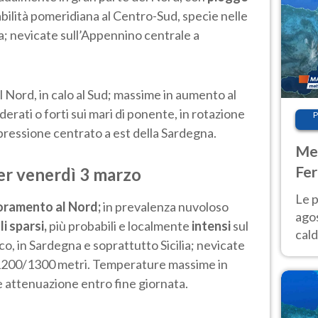
abilità pomeridiana al Centro-Sud, specie nelle
a; nevicate sull’Appennino centrale a
 Nord, in calo al Sud; massime in aumento al
rati o forti sui mari di ponente, in rotazione
P
 pressione centrato a est della Sardegna.
Met
Fer
er venerdì 3 marzo
Nor
Le p
oramento al Nord;
in prevalenza nuvoloso
agos
i sparsi,
più probabili e localmente
intensi
sul
cald
o, in Sardegna e soprattutto Sicilia; nevicate
all'
 1200/1300 metri. Temperature massime in
Nor
le attenuazione entro fine giornata.