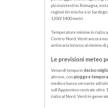
più insistenti in Romagna; inst
regioni tirreniche e in Sardegn
1200/1400 metri.
Temperature minime in rialzo al
Centro-Nord. Venti ancora mode
antioraria intorno al minimo di
Le previsioni meteo p
Venerdì tempo in
deciso migli
altrove, con
piogge e temporal
medio e basso versante adriatic
sull’Appennino centrale oltre
rialzo al Nord. Venti in genera