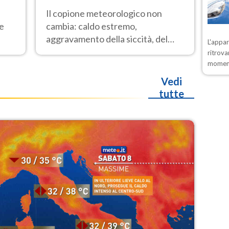
Il copione meteorologico non
 e
cambia: caldo estremo,
aggravamento della siccità, del
L'appa
rischio incendi e temporali di
ritrova
o
calore. Nessun cambiamento fino
moment
Ferragosto
Vedi
tutte