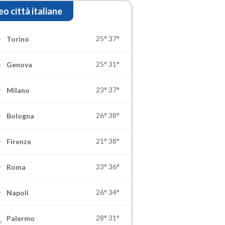
o città italiane
25°
37°
Torino
25°
31°
Genova
23°
37°
Milano
26°
38°
Bologna
21°
38°
Firenze
23°
36°
Roma
26°
34°
Napoli
28°
31°
Palermo