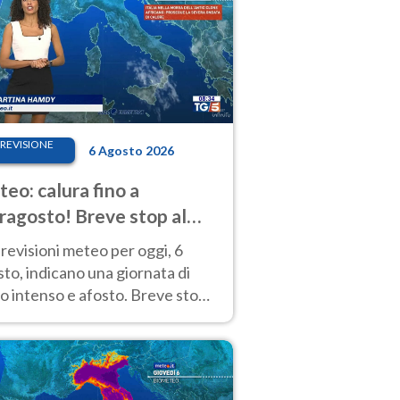
REVISIONE
6 Agosto 2026
eo: calura fino a
ragosto! Breve stop al
d tra 7 e 9 agosto
revisioni meteo per oggi, 6
to, indicano una giornata di
o intenso e afosto. Breve stop
Anticiclone solo sulle regioni del
d.