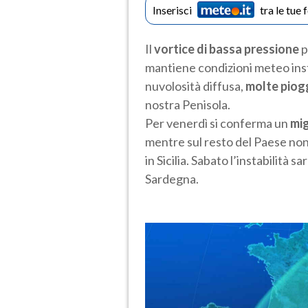
Inserisci
tra le tue 
Il
vortice di bassa pressione
p
mantiene condizioni meteo insta
nuvolosità diffusa,
molte piogg
nostra Penisola.
Per venerdì si conferma un
mi
mentre sul resto del Paese non
in Sicilia. Sabato l’instabilità 
Sardegna.