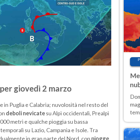
P
Met
nub
 per giovedì 2 marzo
Sud
Doma
magg
te in Puglia e Calabria; nuvolosità nel resto del
temp
con
deboli nevicate
su Alpi occidentali, Prealpi
sem
000 metri e qualche pioggia su bassa
prev
temporali su Lazio, Campania e Isole. Tra
dualmente in gran parte del Nord, con
piogge