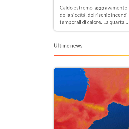
ai 40 gradi
Caldo estremo, aggravamento
della siccità, del rischio incendi
temporali di calore. La quarta
intensa ondata di calore non dà
tregua e durerà fino Ferragost
Ultime news