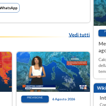
WhatsApp
P
Vedi tutti
Met
ago
ai 
Cal
dell
temp
inte
tre
Wik
In
PREVISIONE
6 Agosto 2026
Com