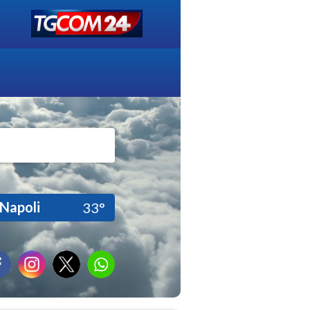
Napoli
33°