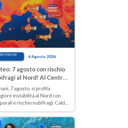
REVISIONE
6 Agosto 2026
eo: 7 agosto con rischio
ifragi al Nord! Al Centro-
 caldo estremo
ni, 7 agosto, si profila
iore instabilità al Nord con
orali e rischio nubifragi. Caldo
pre estremo al Centro-Sud. Le
isioni.