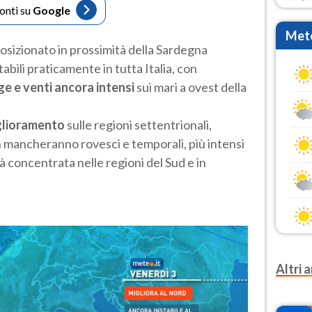
fonti su
Google
Mete
osizionato in prossimità della Sardegna
bili praticamente in tutta Italia, con
e e venti ancora intensi
sui mari a ovest della
glioramento
sulle regioni settentrionali,
 mancheranno rovesci e temporali, più intensi
sarà concentrata nelle regioni del Sud e in
Altri a