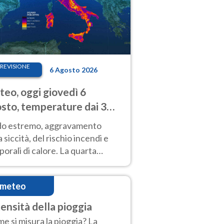
REVISIONE
6 Agosto 2026
eo, oggi giovedì 6
sto, temperature dai 33
40 gradi
do estremo, aggravamento
a siccità, del rischio incendi e
orali di calore. La quarta
nsa ondata di calore non dà
gua e durerà fino Ferragosto
imeteo
tensità della pioggia
e si misura la pioggia? La