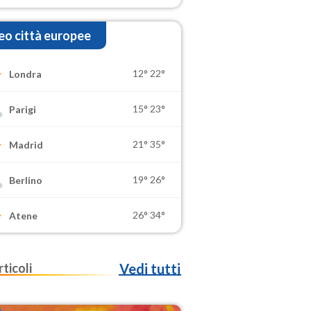
o città europee
12°
22°
Londra
15°
23°
Parigi
21°
35°
Madrid
19°
26°
Berlino
26°
34°
Atene
rticoli
Vedi tutti