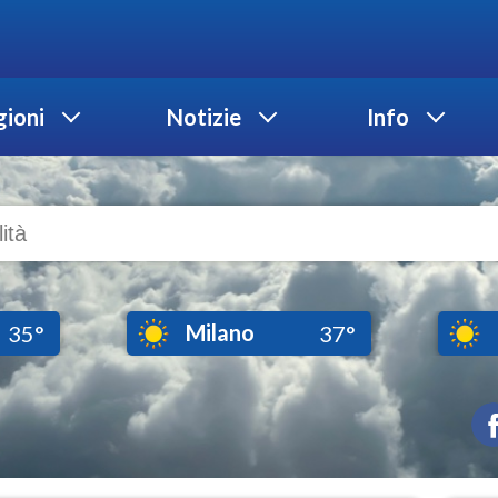
ioni
Notizie
Info
Milano
35°
37°