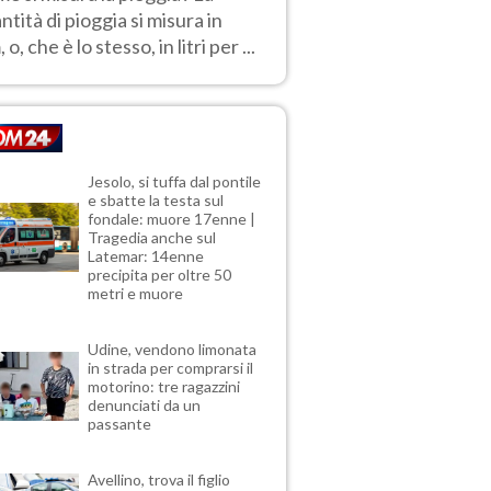
ntità di pioggia si misura in
o, che è lo stesso, in litri per ...
Jesolo, si tuffa dal pontile
e sbatte la testa sul
fondale: muore 17enne |
Tragedia anche sul
Latemar: 14enne
precipita per oltre 50
metri e muore
Udine, vendono limonata
in strada per comprarsi il
motorino: tre ragazzini
denunciati da un
passante
Avellino, trova il figlio