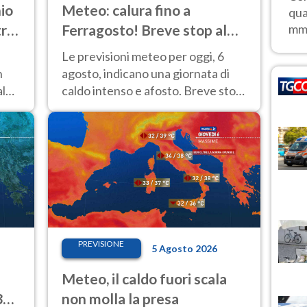
io
Meteo: calura fino a
qua
tro-
Ferragosto! Breve stop al
mm, 
Nord tra 7 e 9 agosto
Le previsioni meteo per oggi, 6
n
agosto, indicano una giornata di
aldo
caldo intenso e afosto. Breve stop
 Le
all'Anticiclone solo sulle regioni del
Nord.
PREVISIONE
5 Agosto 2026
Meteo, il caldo fuori scala
33
non molla la presa