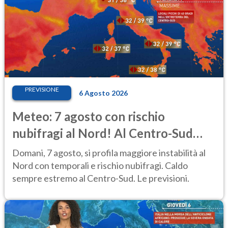
PREVISIONE
6 Agosto 2026
Meteo: 7 agosto con rischio
nubifragi al Nord! Al Centro-Sud
caldo estremo
Domani, 7 agosto, si profila maggiore instabilità al
Nord con temporali e rischio nubifragi. Caldo
sempre estremo al Centro-Sud. Le previsioni.