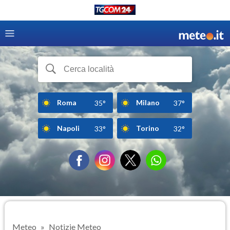
Roma
Milano
35°
37°
Napoli
Torino
33°
32°
Meteo
Notizie Meteo