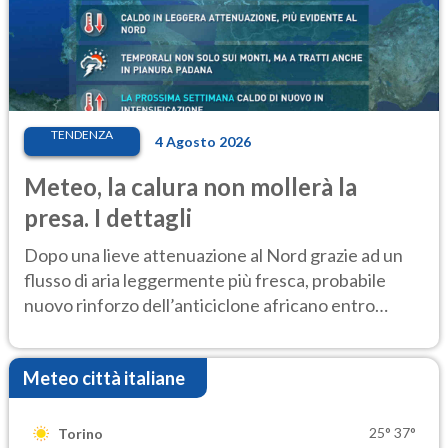
TENDENZA
4 Agosto 2026
Meteo, la calura non mollerà la
presa. I dettagli
Dopo una lieve attenuazione al Nord grazie ad un
flusso di aria leggermente più fresca, probabile
nuovo rinforzo dell’anticiclone africano entro
Ferragosto
Meteo città italiane
25°
37°
Torino