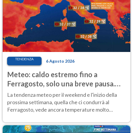
TENDENZA
6 Agosto 2026
Meteo: caldo estremo fino a
Ferragosto, solo una breve pausa.
Ecco dove
La tendenza meteo per il weekend e l'inizio della
prossima settimana, quella che ci condurrà al
Ferragosto, vede ancora temperature molto
elevate