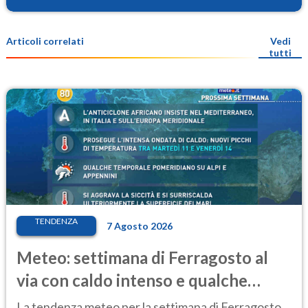
Articoli correlati
Vedi
tutti
TENDENZA
7 Agosto 2026
Meteo: settimana di Ferragosto al
via con caldo intenso e qualche
temporale
La tendenza meteo per la settimana di Ferragosto