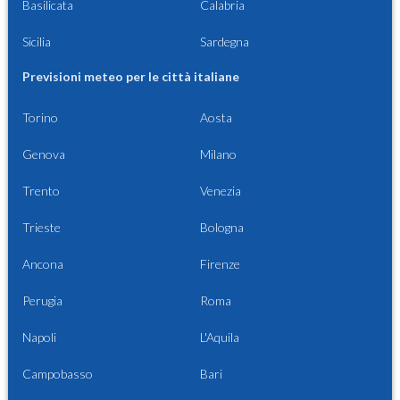
Basilicata
Calabria
Sicilia
Sardegna
Previsioni meteo per le città italiane
Torino
Aosta
Genova
Milano
Trento
Venezia
Trieste
Bologna
Ancona
Firenze
Perugia
Roma
Napoli
L'Aquila
Campobasso
Bari