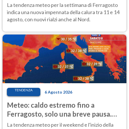
temporale
La tendenza meteo per la settimana di Ferragosto
indica una nuova impennata della calura tra 11 e 14
agosto, con nuovi rialzi anche al Nord.
TENDENZA
6 Agosto 2026
Meteo: caldo estremo fino a
Ferragosto, solo una breve pausa.
Ecco dove
La tendenza meteo per il weekend e l'inizio della