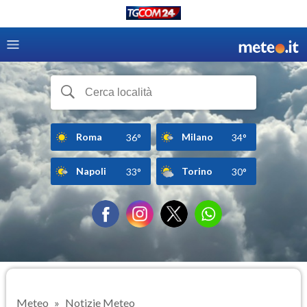
Roma
Milano
36°
34°
Napoli
Torino
33°
30°
Meteo
Notizie Meteo