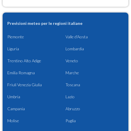
Previsioni meteo per le regioni italiane
Piemonte
Valle d'Aosta
Liguria
Lombardia
Trentino Alto Adige
Veneto
Emilia Romagna
Marche
Friuli Venezia Giulia
Toscana
Umbria
Lazio
Campania
Abruzzo
Molise
Puglia