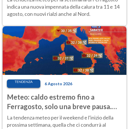
indica una nuova impennata della calura tra 11 e 14
agosto, con nuovi rialzi anche al Nord.
TENDENZA
6 Agosto 2026
Meteo: caldo estremo fino a
Ferragosto, solo una breve pausa.
Ecco dove
La tendenza meteo per il weekend e l'inizio della
prossima settimana, quella che ci condurrà al