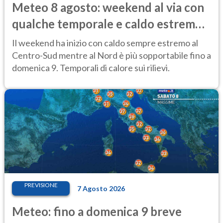
Meteo 8 agosto: weekend al via con
qualche temporale e caldo estremo
al Centro-Sud
Il weekend ha inizio con caldo sempre estremo al
Centro-Sud mentre al Nord è più sopportabile fino a
domenica 9. Temporali di calore sui rilievi.
PREVISIONE
7 Agosto 2026
Meteo: fino a domenica 9 breve