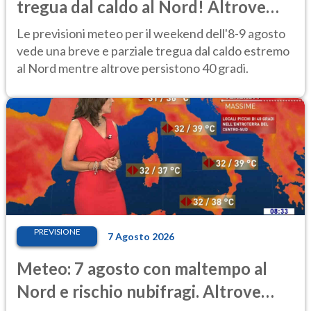
tregua dal caldo al Nord! Altrove
calura e afa
Le previsioni meteo per il weekend dell'8-9 agosto
vede una breve e parziale tregua dal caldo estremo
al Nord mentre altrove persistono 40 gradi.
PREVISIONE
7 Agosto 2026
Meteo: 7 agosto con maltempo al
Nord e rischio nubifragi. Altrove