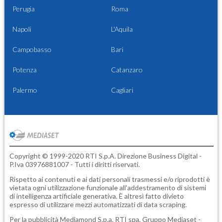
Perugia
Roma
Napoli
L'Aquila
Campobasso
Bari
Potenza
Catanzaro
Palermo
Cagliari
Copyright © 1999-2020 RTI S.p.A. Direzione Business Digital -
P.Iva 03976881007 - Tutti i diritti riservati.
Rispetto ai contenuti e ai dati personali trasmessi e/o riprodotti è
vietata ogni utilizzazione funzionale all'addestramento di sistemi
di intelligenza artificiale generativa. È altresì fatto divieto
espresso di utilizzare mezzi automatizzati di data scraping.
Per la pubblicità
Mediamond S.p.a.
RTI spa, Gruppo Mediaset -