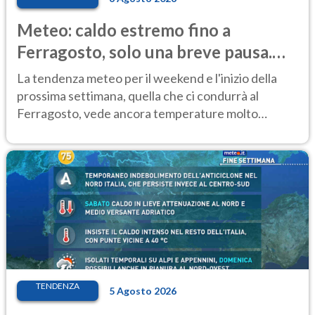
Meteo: caldo estremo fino a
Ferragosto, solo una breve pausa.
Ecco dove
La tendenza meteo per il weekend e l'inizio della
prossima settimana, quella che ci condurrà al
Ferragosto, vede ancora temperature molto
elevate
TENDENZA
5 Agosto 2026