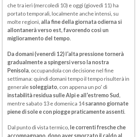
che tra ieri (mercoledì 10) e oggi (giovedì 11) ha
portato temporali, localmente anche intensi, su
molte regioni,
alla fine della giornata odierna si
allontanerà verso est, favorendo così un
miglioramento del tempo
.
Da domani (venerdì 12) l’alta pressione tornerà
gradualmente a spingersi verso la nostra
Penisola
, occupandola con decisione nel fine
settimana: quindi domani tempo il tempo risulterà in
generale
soleggiato
, con appena un po’ di
instabilità residua sulle Alpi e all’estremo Sud
,
mentre sabato 13 e domenica 14
saranno giornate
piene di sole e con piogge praticamente assenti
.
Dal punto di vista termico,
le correnti fresche che
accompagnano, dopo aver smorzato il caldo al