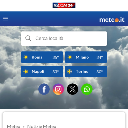
Roma
Milano
35°
34°
Napoli
Torino
33°
30°
Meteo
Notizie Meteo