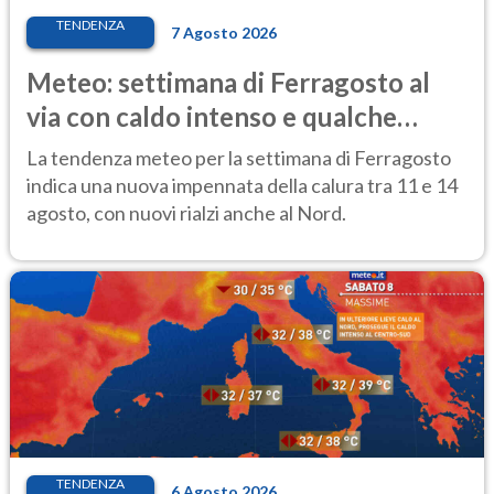
TENDENZA
7 Agosto 2026
Meteo: settimana di Ferragosto al
via con caldo intenso e qualche
temporale
La tendenza meteo per la settimana di Ferragosto
indica una nuova impennata della calura tra 11 e 14
agosto, con nuovi rialzi anche al Nord.
TENDENZA
6 Agosto 2026