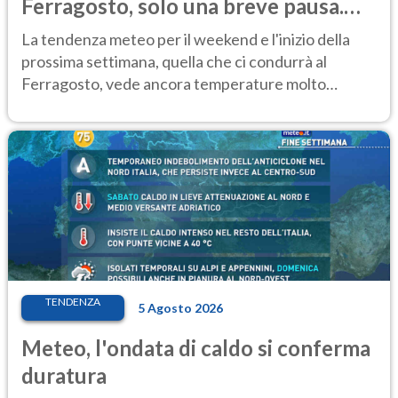
Ferragosto, solo una breve pausa.
Ecco dove
La tendenza meteo per il weekend e l'inizio della
prossima settimana, quella che ci condurrà al
Ferragosto, vede ancora temperature molto
elevate
TENDENZA
5 Agosto 2026
Meteo, l'ondata di caldo si conferma
duratura