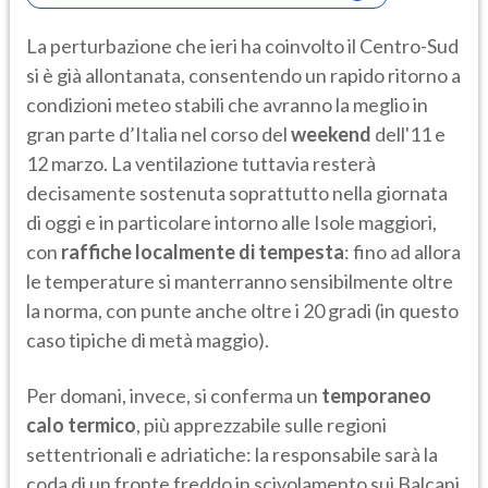
La perturbazione che ieri ha coinvolto il Centro-Sud
si è già allontanata, consentendo un rapido ritorno a
condizioni meteo stabili che avranno la meglio in
gran parte d’Italia nel corso del
weekend
dell'11 e
12 marzo. La ventilazione tuttavia resterà
decisamente sostenuta soprattutto nella giornata
di oggi e in particolare intorno alle Isole maggiori,
con
raffiche localmente di tempesta
: fino ad allora
le temperature si manterranno sensibilmente oltre
la norma, con punte anche oltre i 20 gradi (in questo
caso tipiche di metà maggio).
Per domani, invece, si conferma un
temporaneo
calo termico
, più apprezzabile sulle regioni
settentrionali e adriatiche: la responsabile sarà la
coda di un fronte freddo in scivolamento sui Balcani