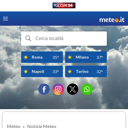
Roma
Milano
35°
37°
Napoli
Torino
33°
32°
Meteo
Notizie Meteo