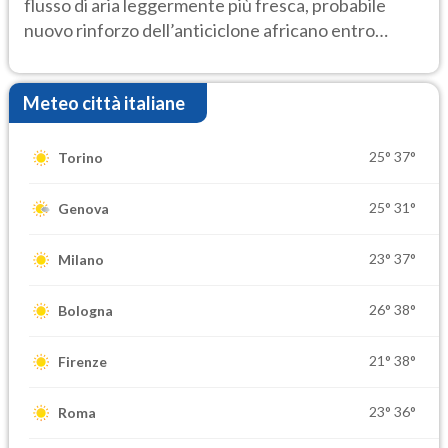
flusso di aria leggermente più fresca, probabile
nuovo rinforzo dell’anticiclone africano entro
Ferragosto
Meteo città italiane
25°
37°
Torino
25°
31°
Genova
23°
37°
Milano
26°
38°
Bologna
21°
38°
Firenze
23°
36°
Roma