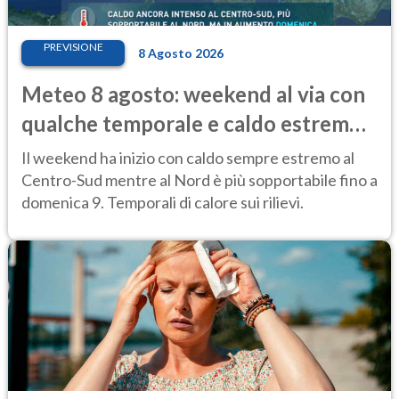
PREVISIONE
8 Agosto 2026
Meteo 8 agosto: weekend al via con
qualche temporale e caldo estremo
al Centro-Sud
Il weekend ha inizio con caldo sempre estremo al
Centro-Sud mentre al Nord è più sopportabile fino a
domenica 9. Temporali di calore sui rilievi.