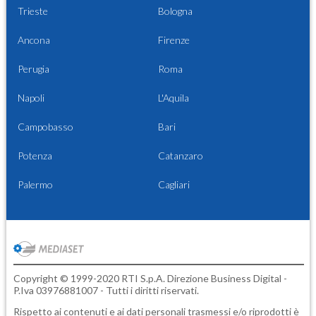
Trieste
Bologna
Ancona
Firenze
Perugia
Roma
Napoli
L'Aquila
Campobasso
Bari
Potenza
Catanzaro
Palermo
Cagliari
Copyright © 1999-2020 RTI S.p.A. Direzione Business Digital -
P.Iva 03976881007 - Tutti i diritti riservati.
Rispetto ai contenuti e ai dati personali trasmessi e/o riprodotti è