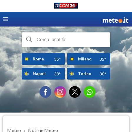
Roma
Milano
35°
35°
Napoli
Torino
33°
30°
Meteo
Notizie Meteo