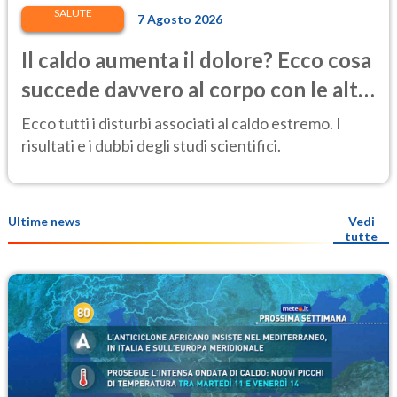
SALUTE
7 Agosto 2026
Il caldo aumenta il dolore? Ecco cosa
succede davvero al corpo con le alte
temperature
Ecco tutti i disturbi associati al caldo estremo. I
risultati e i dubbi degli studi scientifici.
Ultime news
Vedi
tutte