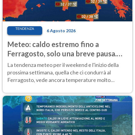
TENDENZA
6 Agosto 2026
Meteo: caldo estremo fino a
Ferragosto, solo una breve pausa.
Ecco dove
La tendenza meteo per il weekend e l'inizio della
prossima settimana, quella che ci condurrà al
Ferragosto, vede ancora temperature molto
elevate