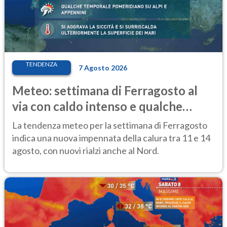
TENDENZA
7 Agosto 2026
Meteo: settimana di Ferragosto al
via con caldo intenso e qualche
temporale
La tendenza meteo per la settimana di Ferragosto
indica una nuova impennata della calura tra 11 e 14
agosto, con nuovi rialzi anche al Nord.