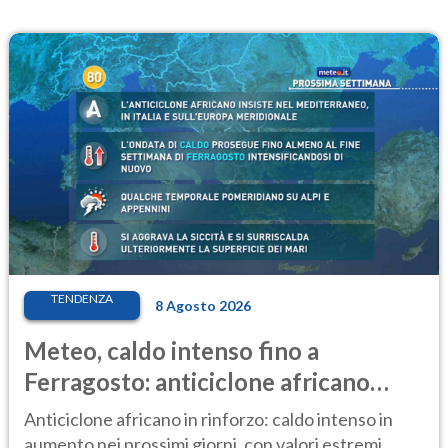
TENDENZA
8 Agosto 2026
Meteo, caldo intenso fino a
Ferragosto: anticiclone africano
ancora protagonista
Anticiclone africano in rinforzo: caldo intenso in
aumento nei prossimi giorni, con valori estremi