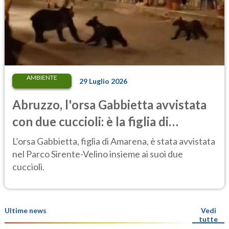
AMBIENTE
29 Luglio 2026
Abruzzo, l'orsa Gabbietta avvistata
con due cuccioli: è la figlia di
Amarena
L’orsa Gabbietta, figlia di Amarena, è stata avvistata
nel Parco Sirente-Velino insieme ai suoi due
cuccioli.
Ultime news
Vedi
tutte