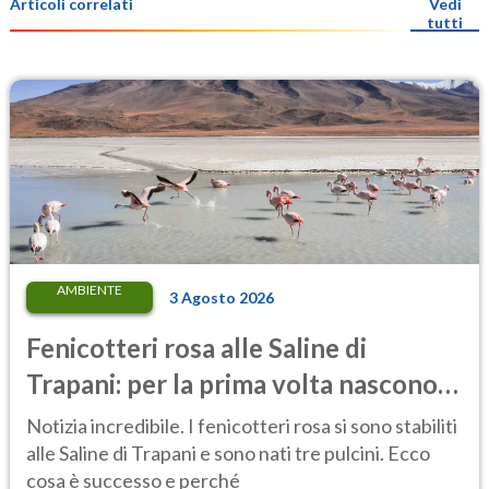
Articoli correlati
Vedi
tutti
AMBIENTE
3 Agosto 2026
Fenicotteri rosa alle Saline di
Trapani: per la prima volta nascono
tre pulcini nella riserva
Notizia incredibile. I fenicotteri rosa si sono stabiliti
alle Saline di Trapani e sono nati tre pulcini. Ecco
cosa è successo e perché