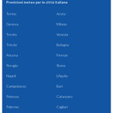
Previsioni meteo per le città italiane
Torino
Aosta
Genova
Milano
Trento
Venezia
Trieste
Bologna
Ancona
Firenze
Perugia
Roma
Napoli
L'Aquila
Campobasso
Bari
Potenza
Catanzaro
Palermo
Cagliari