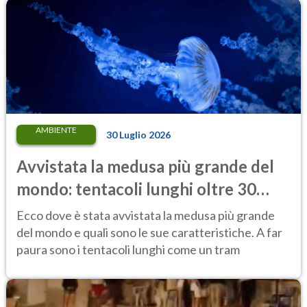
AMBIENTE
30 Luglio 2026
Avvistata la medusa più grande del
mondo: tentacoli lunghi oltre 30
metri, più di un tram cittadino
Ecco dove è stata avvistata la medusa più grande
del mondo e quali sono le sue caratteristiche. A far
paura sono i tentacoli lunghi come un tram