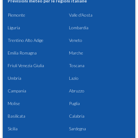
Previsioni meteo per le regioni italiane
Piemonte
Valle d'Aosta
Liguria
Lombardia
Trentino Alto Adige
Veneto
Emilia Romagna
Marche
Friuli Venezia Giulia
Toscana
Umbria
Lazio
Campania
Abruzzo
Molise
Puglia
Basilicata
Calabria
Sicilia
Sardegna