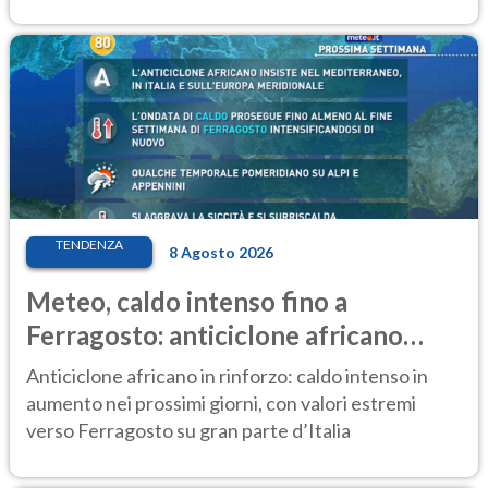
TENDENZA
8 Agosto 2026
Meteo, caldo intenso fino a
Ferragosto: anticiclone africano
ancora protagonista
Anticiclone africano in rinforzo: caldo intenso in
aumento nei prossimi giorni, con valori estremi
verso Ferragosto su gran parte d’Italia