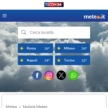
Roma
Milano
36°
36°
Napoli
Torino
34°
32°
Meteo
Notizie Meteo