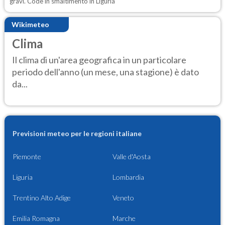
gravi. Code in smaltimento in Liguria
Wikimeteo
Clima
Il clima di un'area geografica in un particolare
periodo dell'anno (un mese, una stagione) è dato
da...
Previsioni meteo per le regioni italiane
Piemonte
Valle d'Aosta
Liguria
Lombardia
Trentino Alto Adige
Veneto
Emilia Romagna
Marche