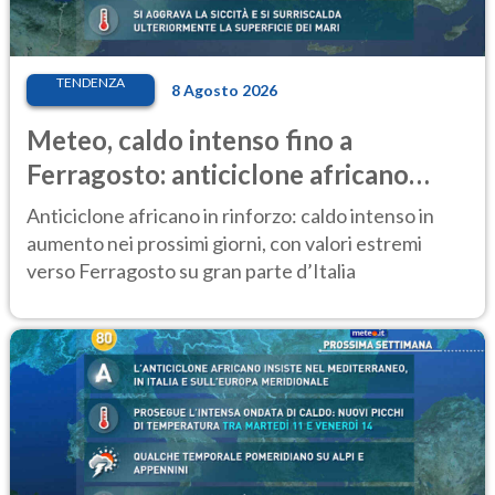
TENDENZA
8 Agosto 2026
Meteo, caldo intenso fino a
Ferragosto: anticiclone africano
ancora protagonista
Anticiclone africano in rinforzo: caldo intenso in
aumento nei prossimi giorni, con valori estremi
verso Ferragosto su gran parte d’Italia