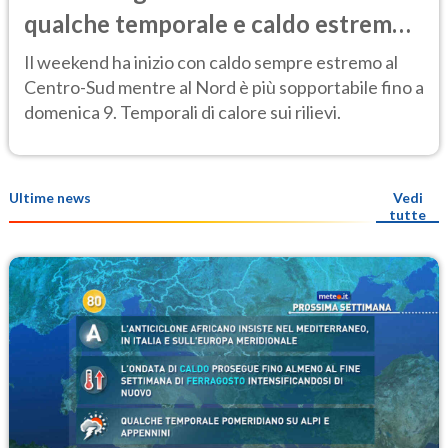
qualche temporale e caldo estremo
al Centro-Sud
Il weekend ha inizio con caldo sempre estremo al
Centro-Sud mentre al Nord è più sopportabile fino a
domenica 9. Temporali di calore sui rilievi.
Ultime news
Vedi
tutte