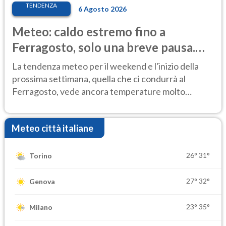
TENDENZA
6 Agosto 2026
Meteo: caldo estremo fino a
Ferragosto, solo una breve pausa.
Ecco dove
La tendenza meteo per il weekend e l'inizio della
prossima settimana, quella che ci condurrà al
Ferragosto, vede ancora temperature molto
elevate
Meteo città italiane
26°
31°
Torino
27°
32°
Genova
23°
35°
Milano