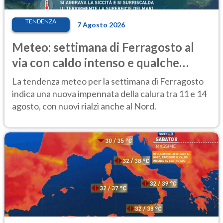
TENDENZA
7 Agosto 2026
Meteo: settimana di Ferragosto al
via con caldo intenso e qualche
temporale
La tendenza meteo per la settimana di Ferragosto
indica una nuova impennata della calura tra 11 e 14
agosto, con nuovi rialzi anche al Nord.