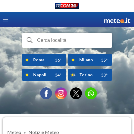
Roma
Milano
36°
35°
Napoli
Torino
34°
30°
Meteo
Notizie Meteo