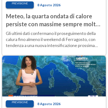
PREVISIONE
8 Agosto 2026
Meteo, la quarta ondata di calore
persiste con massime sempre molto
elevate
Gli ultimi dati confermano il proseguimento della
calura fino almeno il weekend di Ferragosto, con
tendenza a una nuova intensificazione prossima
settimana
PREVISIONE
8 Agosto 2026