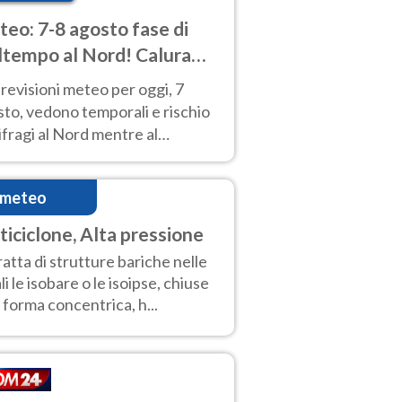
eo: 7-8 agosto fase di
tempo al Nord! Calura
o a Ferragosto
revisioni meteo per oggi, 7
to, vedono temporali e rischio
fragi al Nord mentre al
tro-Sud sole e caldo sempre
to intenso.
imeteo
ticiclone, Alta pressione
tratta di strutture bariche nelle
li le isobare o le isoipse, chiuse
i forma concentrica, h...