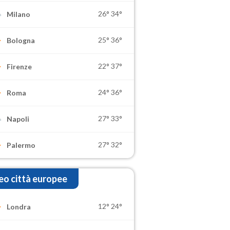
26°
34°
Milano
25°
36°
Bologna
22°
37°
Firenze
24°
36°
Roma
27°
33°
Napoli
27°
32°
Palermo
o città europee
12°
24°
Londra