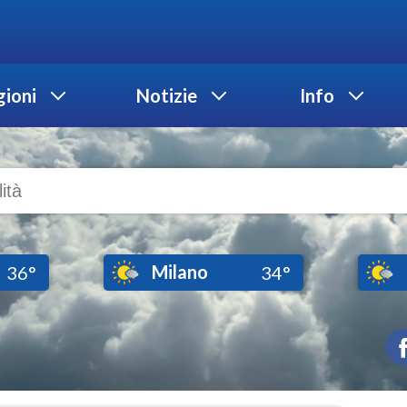
ioni
Notizie
Info
Milano
36°
34°