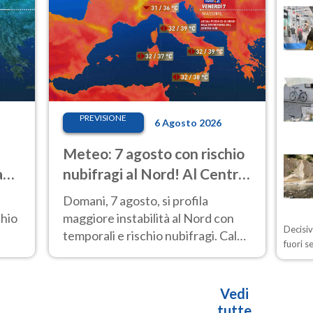
PREVISIONE
6 Agosto 2026
i
Meteo: 7 agosto con rischio
a
nubifragi al Nord! Al Centro-
Sud caldo estremo
Domani, 7 agosto, si profila
chio
maggiore instabilità al Nord con
Decisiv
temporali e rischio nubifragi. Caldo
fuori s
e
sempre estremo al Centro-Sud. Le
previsioni.
Vedi
tutte