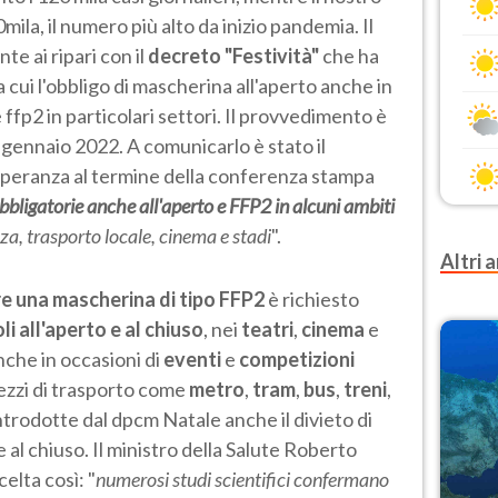
mila, il numero più alto da inizio pandemia. Il
 ai ripari con il
decreto "Festività"
che ha
 cui l'obbligo di mascherina all'aperto anche in
ffp2 in particolari settori. Il provvedimento è
1 gennaio 2022. A comunicarlo è stato il
Speranza al termine della conferenza stampa
bligatorie anche all'aperto e FFP2 in alcuni ambiti
za, trasporto locale, cinema e stadi
".
Altri a
re una mascherina di tipo FFP2
è richiesto
i all'aperto e al chiuso
, nei
teatri
,
cinema
e
anche in occasioni di
eventi
e
competizioni
mezzi di trasporto come
metro
,
tram
,
bus
,
treni
,
 introdotte dal dpcm Natale anche il divieto di
al chiuso. Il ministro della Salute Roberto
elta così: "
numerosi studi scientifici confermano