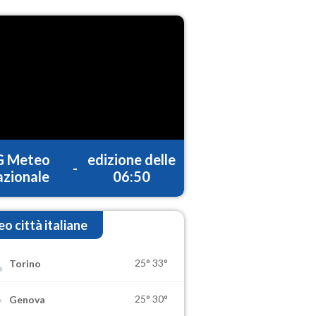
G Meteo
edizione delle
-
zionale
06:50
o città italiane
25°
33°
Torino
25°
30°
Genova