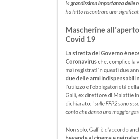
la
grandissima importanza delle 
ha fatto riscontrare una significa
Mascherine all'aperto 
Covid 19
La stretta del Governo è nece
Coronavirus
che, complice la 
mai registrati in questi due an
due delle armi indispensabili n
l'utilizzo e l'obbligatorietà d
Galli, ex direttore di Malattie 
dichiarato: "
sulle FFP2 sono ass
conto che danno una maggior gar
Non solo, Galli è d'accordo anc
bevande al cinema e nei palaz