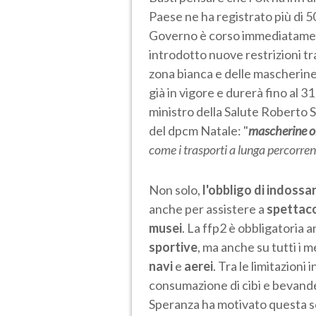
Paese ne ha registrato più di 50
Governo è corso immediatamente
introdotto nuove restrizioni tra
zona bianca e delle mascherine 
già in vigore e durerà fino al 3
ministro della Salute Roberto 
del dpcm Natale: "
mascherine ob
come i trasporti a lunga percorren
Non solo,
l'obbligo di indossa
anche per assistere a
spettacol
musei
. La ffp2 è obbligatoria 
sportive
, ma anche su tutti i 
navi
e
aerei
. Tra le limitazioni
consumazione di cibi e bevande 
Speranza ha motivato questa sc