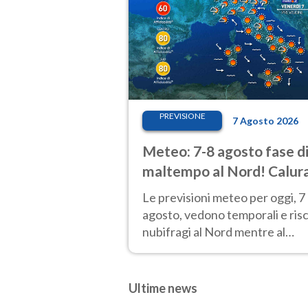
PREVISIONE
7 Agosto 2026
Meteo: 7-8 agosto fase d
maltempo al Nord! Calur
fino a Ferragosto
Le previsioni meteo per oggi, 7
agosto, vedono temporali e ris
nubifragi al Nord mentre al
Centro-Sud sole e caldo sempr
molto intenso.
Ultime news