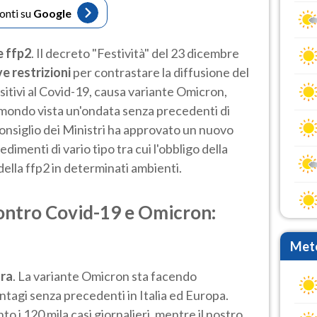
fonti su
Google
e ffp2
. Il decreto "Festività" del 23 dicembre
ve restrizioni
per contrastare la diffusione del
itivi al Covid-19, causa variante Omicron,
el mondo vista un'ondata senza precedenti di
Consiglio dei Ministri ha approvato un nuovo
dimenti di vario tipo tra cui l'obbligo della
ella ffp2 in determinati ambienti.
ontro Covid-19 e Omicron:
Mete
ura
. La variante Omicron sta facendo
ntagi senza precedenti in Italia ed Europa.
to i 120 mila casi giornalieri, mentre il nostro