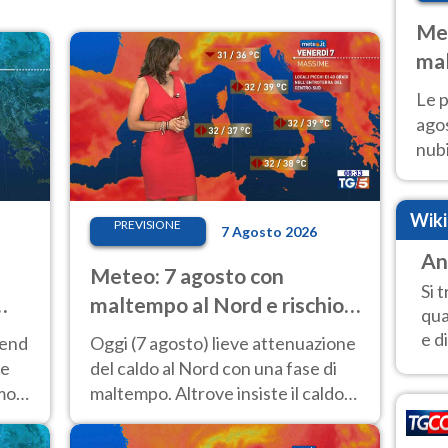
Met
mal
fin
Le p
agos
nubi
Cen
mol
Wik
PREVISIONE
7 Agosto 2026
An
Meteo: 7 agosto con
Si 
maltempo al Nord e rischio
qua
a
nubifragi. Altrove caldo
e d
kend
Oggi (7 agosto) lieve attenuazione
estremo
 e
del caldo al Nord con una fase di
emo
maltempo. Altrove insiste il caldo
ono
estremo con picchi di 40°C. Le
previsioni