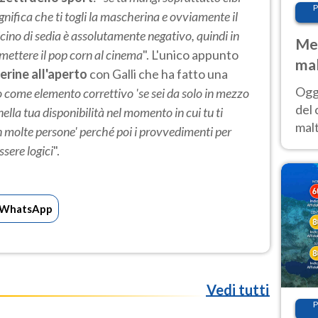
P
 significa che ti togli la mascherina e ovviamente il
icino di sedia è assolutamente negativo, quindi in
Met
mettere il pop corn
al cinema
". L'unico appunto
mal
herine all'aperto
con Galli che ha fatto una
nub
Oggi
to come elemento correttivo 'se sei da solo in mezzo
es
del 
ella tua disponibilità nel momento in cui tu ti
malt
n molte persone' perché poi i provvedimenti per
estr
sere logici
".
prev
WhatsApp
Vedi tutti
P