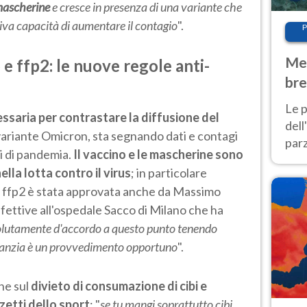
mascherine
e cresce in presenza di una variante che
tiva capacità di aumentare il contagio
".
P
Met
e ffp2: le nuove regole anti-
bre
Nor
Le p
ssaria per contrastare la diffusione del
dell
variante Omicron, sta segnando dati e contagi
parz
ni di pandemia.
Il vaccino e le mascherine sono
al 
ella lotta contro il virus
; in particolare
40 g
ella ffp2 è stata approvata anche da Massimo
infettive all'ospedale Sacco di Milano che ha
olutamente d'accordo a questo punto tenendo
anzia è un provvedimento opportuno
".
he sul
divieto di consumazione di cibi e
zetti dello sport
: "
se tu mangi soprattutto cibi