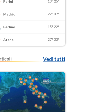
13°
25°
Parigi
22°
37°
Madrid
15°
22°
Berlino
27°
33°
Atene
rticoli
Vedi tutti