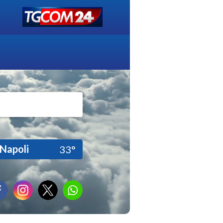
Napoli
33°