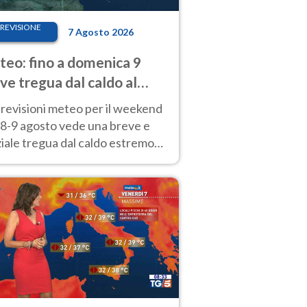
REVISIONE
7 Agosto 2026
eo: fino a domenica 9
ve tregua dal caldo al
d! Altrove calura e afa
revisioni meteo per il weekend
'8-9 agosto vede una breve e
iale tregua dal caldo estremo
Nord mentre altrove persistono
radi.