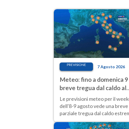
PREVISIONE
7 Agosto 2026
Meteo: fino a domenica 9
breve tregua dal caldo al
Nord! Altrove calura e af
Le previsioni meteo per il wee
dell'8-9 agosto vede una breve
parziale tregua dal caldo estr
al Nord mentre altrove persist
40 gradi.