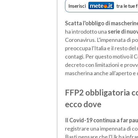
Inserisci
tra le tue 
Scatta l'obbligo di mascherin
ha introdotto una
serie di nuo
Coronavirus. L'impennata di pos
preoccupa l'Italia e il resto d
contagi. Per questo motivo il 
decreto con limitazioni e provve
mascherina anche all'aperto e d
FFP2 obbligatoria c
ecco dove
Il Covid-19 continua a far pa
registrare una impennata di co
Basti pensare che l'Uk ha infran