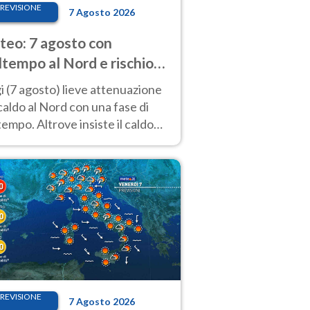
REVISIONE
7 Agosto 2026
eo: 7 agosto con
tempo al Nord e rischio
ifragi. Altrove caldo
 (7 agosto) lieve attenuazione
tremo
caldo al Nord con una fase di
empo. Altrove insiste il caldo
emo con picchi di 40°C. Le
isioni
REVISIONE
7 Agosto 2026