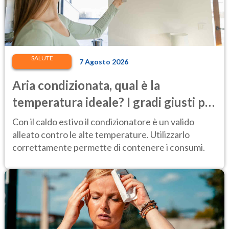
SALUTE
7 Agosto 2026
Aria condizionata, qual è la
temperatura ideale? I gradi giusti per
stare bene e risparmiare
Con il caldo estivo il condizionatore è un valido
alleato contro le alte temperature. Utilizzarlo
correttamente permette di contenere i consumi.