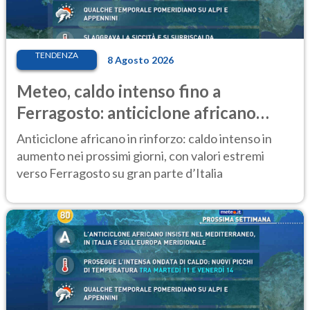
TENDENZA
8 Agosto 2026
Meteo, caldo intenso fino a
Ferragosto: anticiclone africano
ancora protagonista
Anticiclone africano in rinforzo: caldo intenso in
aumento nei prossimi giorni, con valori estremi
verso Ferragosto su gran parte d’Italia