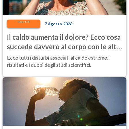
SALUTE
7 Agosto 2026
Il caldo aumenta il dolore? Ecco cosa
succede davvero al corpo con le alte
temperature
Ecco tutti i disturbi associati al caldo estremo. I
risultati e i dubbi degli studi scientifici.