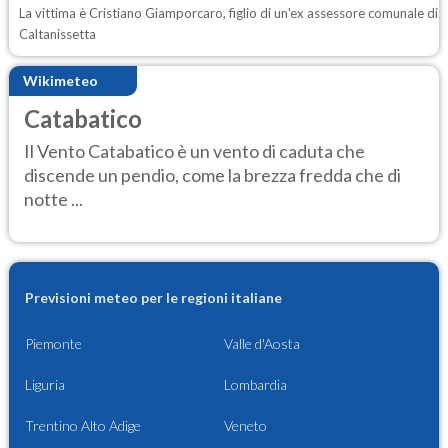
La vittima è Cristiano Giamporcaro, figlio di un'ex assessore comunale di
Caltanissetta
Wikimeteo
Catabatico
Il Vento Catabatico è un vento di caduta che
discende un pendio, come la brezza fredda che di
notte ...
Previsioni meteo per le regioni italiane
Piemonte
Valle d'Aosta
Liguria
Lombardia
Trentino Alto Adige
Veneto