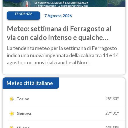
TENDENZA
7 Agosto 2026
Meteo: settimana di Ferragosto al
via con caldo intenso e qualche
temporale
La tendenza meteo per la settimana di Ferragosto
indica una nuova impennata della calura tra 11 e 14
agosto, con nuovi rialzi anche al Nord.
Meteo città italiane
25°
33°
Torino
27°
31°
Genova
23°
35°
Milano