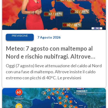
PREVISIONE
7 Agosto 2026
Meteo: 7 agosto con maltempo al
Nord e rischio nubifragi. Altrove
caldo estremo
Oggi (7 agosto) lieve attenuazione del caldo al Nord
con una fase di maltempo. Altrove insiste il caldo
estremo con picchi di 40°C. Le previsioni