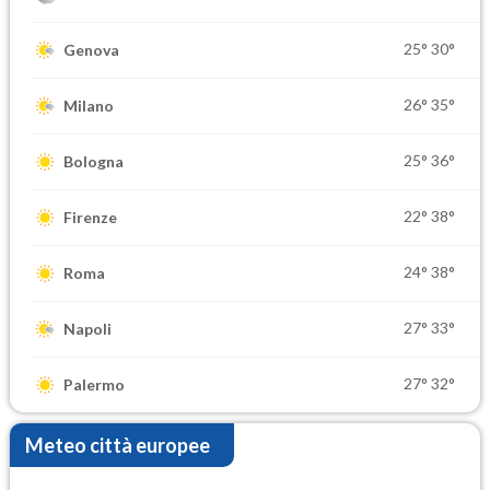
25°
30°
Genova
26°
35°
Milano
25°
36°
Bologna
22°
38°
Firenze
24°
38°
Roma
27°
33°
Napoli
27°
32°
Palermo
Meteo città europee