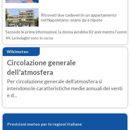
Ritrovati due cadaveri in un appartamento
nel Napoletano: erano zia e nipote
Secondo le prime informazioni, la donna avrebbe 82 anni mentre l'uomo
44. Le indagini sono in corso
Wikimeteo
Circolazione generale
dell'atmosfera
Per circolazione generale dell'atmosfera si
intendono le caratteristiche medie annuali dei venti
e d...
Previsioni meteo per le regioni italiane