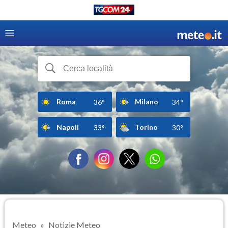
Roma
Milano
36°
34°
Napoli
Torino
33°
30°
Meteo
Notizie Meteo