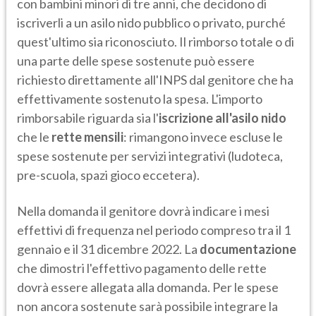
con bambini minori di tre anni, che decidono di
iscriverli a un asilo nido pubblico o privato, purché
quest'ultimo sia riconosciuto. Il rimborso totale o di
una parte delle spese sostenute può essere
richiesto direttamente all'INPS dal genitore che ha
effettivamente sostenuto la spesa. L'importo
rimborsabile riguarda sia l'
iscrizione all'asilo nido
che le
rette mensili
: rimangono invece escluse le
spese sostenute per servizi integrativi (ludoteca,
pre-scuola, spazi gioco eccetera).
Nella domanda il genitore dovrà indicare i mesi
effettivi di frequenza nel periodo compreso tra il 1
gennaio e il 31 dicembre 2022. La
documentazione
che dimostri l'effettivo pagamento delle rette
dovrà essere allegata alla domanda. Per le spese
non ancora sostenute sarà possibile integrare la