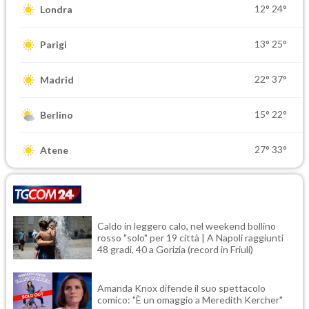
12°
24°
Londra
13°
25°
Parigi
22°
37°
Madrid
15°
22°
Berlino
27°
33°
Atene
Caldo in leggero calo, nel weekend bollino
rosso "solo" per 19 città | A Napoli raggiunti
48 gradi, 40 a Gorizia (record in Friuli)
Amanda Knox difende il suo spettacolo
comico: "È un omaggio a Meredith Kercher"