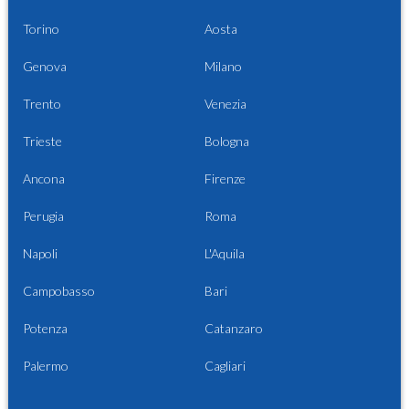
Torino
Aosta
Genova
Milano
Trento
Venezia
Trieste
Bologna
Ancona
Firenze
Perugia
Roma
Napoli
L'Aquila
Campobasso
Bari
Potenza
Catanzaro
Palermo
Cagliari