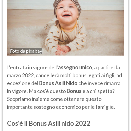
Foto da pixabay
L'entrata in vigore dell'
assegno unico
, a partire da
marzo 2022, cancellerà molti bonus legati ai figli, ad
eccezione del
Bonus Asili Nido
che invece rimarrà
in vigore. Ma cos'è questo
Bonus
e a chi spetta?
Scopriamo insieme come ottenere questo
importante sostegno economico per le famiglie.
Cos'è il Bonus Asili nido 2022