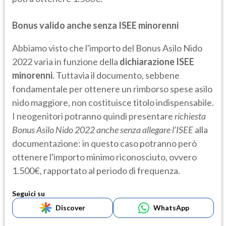
Bonus valido anche senza ISEE minorenni
Abbiamo visto che l'importo del Bonus Asilo Nido
2022 varia in funzione della
dichiarazione ISEE
minorenni
. Tuttavia il documento, sebbene
fondamentale per ottenere un rimborso spese asilo
nido maggiore, non costituisce titolo indispensabile.
I neogenitori potranno quindi presentare
richiesta
Bonus Asilo Nido 2022 anche senza allegare l'ISEE
alla
documentazione: in questo caso potranno però
ottenere l'importo minimo riconosciuto, ovvero
1.500€, rapportato al periodo di frequenza.
Seguici su
Discover
WhatsApp