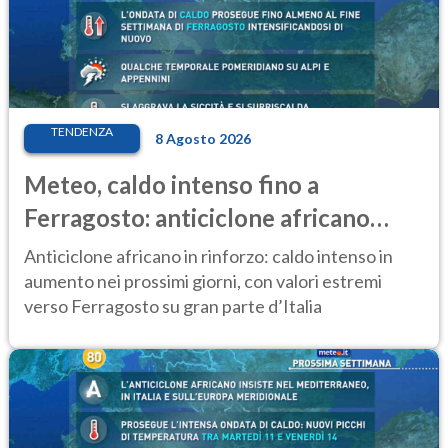
TENDENZA
8 Agosto 2026
Meteo, caldo intenso fino a
Ferragosto: anticiclone africano
ancora protagonista
Anticiclone africano in rinforzo: caldo intenso in
aumento nei prossimi giorni, con valori estremi
verso Ferragosto su gran parte d’Italia