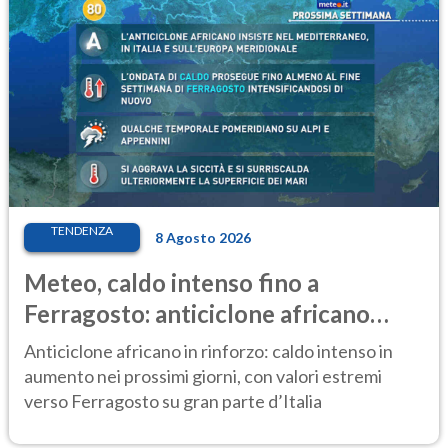
TENDENZA
8 Agosto 2026
Meteo, caldo intenso fino a
Ferragosto: anticiclone africano
ancora protagonista
Anticiclone africano in rinforzo: caldo intenso in
aumento nei prossimi giorni, con valori estremi
verso Ferragosto su gran parte d’Italia