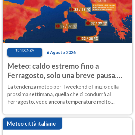
TENDENZA
6 Agosto 2026
Meteo: caldo estremo fino a
Ferragosto, solo una breve pausa.
Ecco dove
La tendenza meteo per il weekend e l'inizio della
prossima settimana, quella che ci condurrà al
Ferragosto, vede ancora temperature molto
elevate
Meteo città italiane