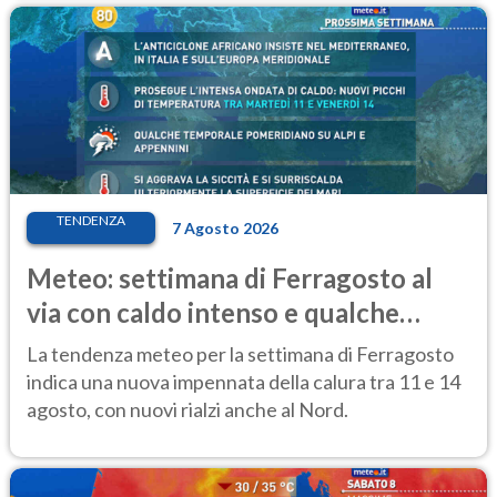
TENDENZA
7 Agosto 2026
Meteo: settimana di Ferragosto al
via con caldo intenso e qualche
temporale
La tendenza meteo per la settimana di Ferragosto
indica una nuova impennata della calura tra 11 e 14
agosto, con nuovi rialzi anche al Nord.