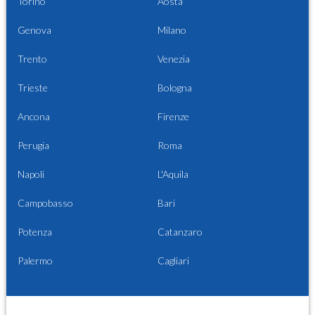
Torino
Aosta
Genova
Milano
Trento
Venezia
Trieste
Bologna
Ancona
Firenze
Perugia
Roma
Napoli
L'Aquila
Campobasso
Bari
Potenza
Catanzaro
Palermo
Cagliari