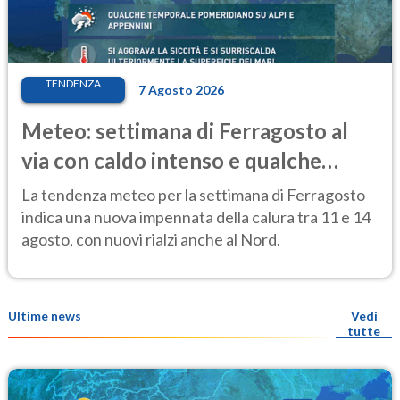
TENDENZA
7 Agosto 2026
Meteo: settimana di Ferragosto al
via con caldo intenso e qualche
temporale
La tendenza meteo per la settimana di Ferragosto
indica una nuova impennata della calura tra 11 e 14
agosto, con nuovi rialzi anche al Nord.
Ultime news
Vedi
tutte