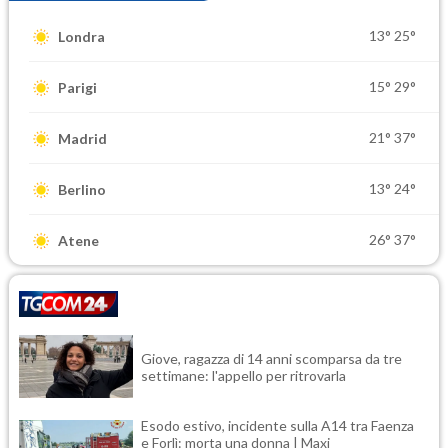
13°
25°
Londra
15°
29°
Parigi
21°
37°
Madrid
13°
24°
Berlino
26°
37°
Atene
Giove, ragazza di 14 anni scomparsa da tre
settimane: l'appello per ritrovarla
Esodo estivo, incidente sulla A14 tra Faenza
e Forlì: morta una donna | Maxi