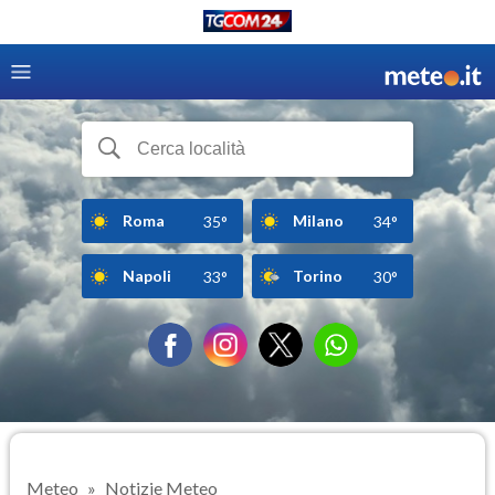
Roma
Milano
35°
34°
Napoli
Torino
33°
30°
Meteo
Notizie Meteo