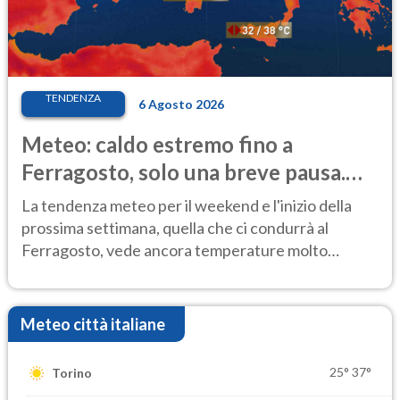
TENDENZA
6 Agosto 2026
Meteo: caldo estremo fino a
Ferragosto, solo una breve pausa.
Ecco dove
La tendenza meteo per il weekend e l'inizio della
prossima settimana, quella che ci condurrà al
Ferragosto, vede ancora temperature molto
elevate
Meteo città italiane
25°
37°
Torino