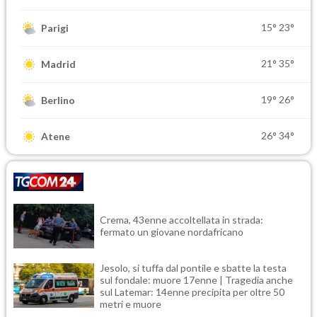
15°
23°
Parigi
21°
35°
Madrid
19°
26°
Berlino
26°
34°
Atene
Crema, 43enne accoltellata in strada:
fermato un giovane nordafricano
Jesolo, si tuffa dal pontile e sbatte la testa
sul fondale: muore 17enne | Tragedia anche
sul Latemar: 14enne precipita per oltre 50
metri e muore