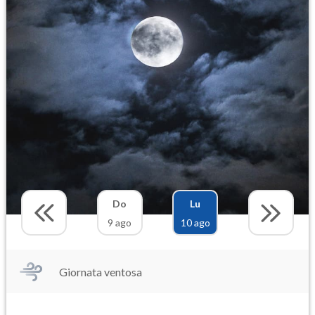
Do
Lu
9 ago
10 ago
Giornata ventosa