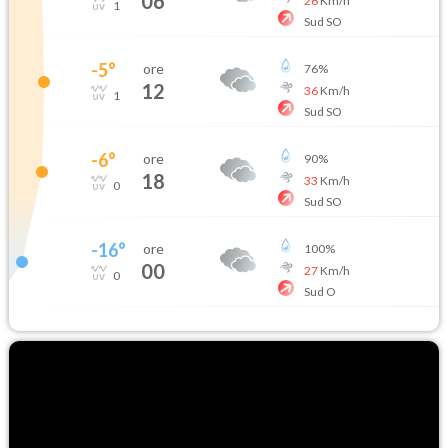
06
26
Km/h
1
Sud SO
-5
°
ore
76
%
12
36
Km/h
1
Sud SO
-6
°
ore
90
%
18
33
Km/h
0
Sud SO
-16
°
ore
100
%
00
27
Km/h
0
Sud O