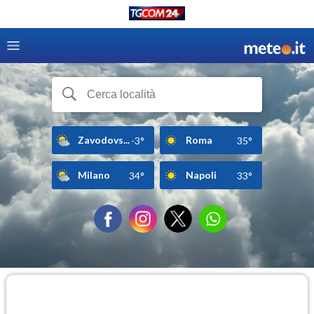
Zavodovs...
Roma
-3°
35°
Milano
Napoli
34°
33°