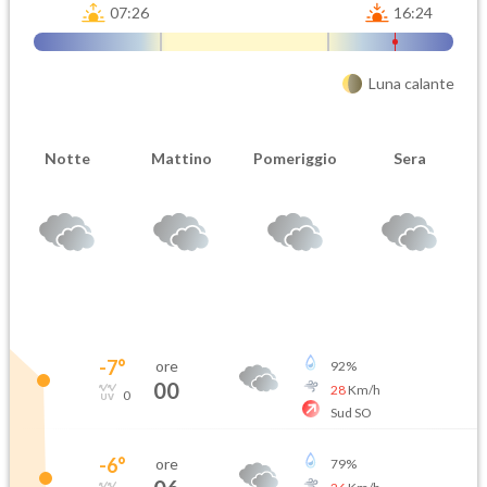
07:26
16:24
Luna calante
Notte
Mattino
Pomeriggio
Sera
-7
°
ore
92
%
00
28
Km/h
0
Sud SO
-6
°
ore
79
%