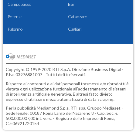
Campobasso
Bari
Potenza
Catanzaro
Palermo
Cagliari
Copyright © 1999-2020 RTI S.p.A. Direzione Business Digital -
P.Iva 03976881007 - Tutti i diritti riservati.
Rispetto ai contenuti e ai dati personali trasmessi e/o riprodotti è
vietata ogni utilizzazione funzionale all'addestramento di sistemi
di intelligenza artificiale generativa. È altresì fatto divieto
espresso di utilizzare mezzi automatizzati di data scraping.
Per la pubblicità
Mediamond S.p.a.
RTI spa, Gruppo Mediaset -
Sede legale: 00187 Roma Largo del Nazareno 8 - Cap. Soc. €
500.000.007,00 int. vers. - Registro delle Imprese di Roma,
C.F.06921720154