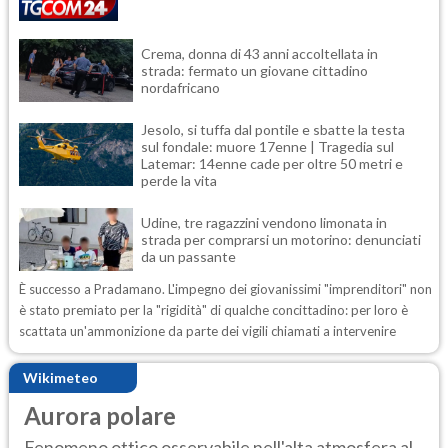
Crema, donna di 43 anni accoltellata in
strada: fermato un giovane cittadino
nordafricano
Jesolo, si tuffa dal pontile e sbatte la testa
sul fondale: muore 17enne | Tragedia sul
Latemar: 14enne cade per oltre 50 metri e
perde la vita
Udine, tre ragazzini vendono limonata in
strada per comprarsi un motorino: denunciati
da un passante
È successo a Pradamano. L'impegno dei giovanissimi "imprenditori" non
è stato premiato per la "rigidità" di qualche concittadino: per loro è
scattata un'ammonizione da parte dei vigili chiamati a intervenire
Wikimeteo
Aurora polare
Fenomeno ottico osservabile nell'alta atmosfera al