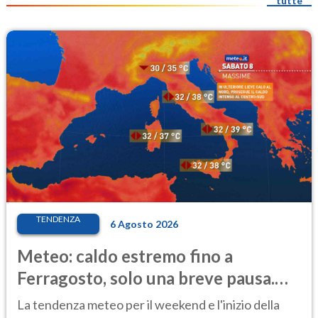
tutte
TENDENZA
6 Agosto 2026
Meteo: caldo estremo fino a
Ferragosto, solo una breve pausa.
Ecco dove
La tendenza meteo per il weekend e l'inizio della