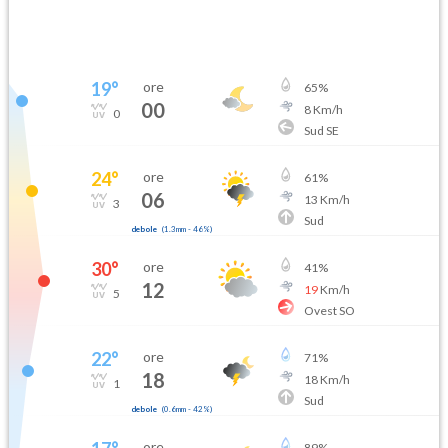
19
°
ore
65
%
00
8
Km/h
0
Sud SE
24
°
ore
61
%
06
13
Km/h
3
Sud
debole
(
1.3mm
-
46
%)
30
°
ore
41
%
12
19
Km/h
5
Ovest SO
22
°
ore
71
%
18
18
Km/h
1
Sud
debole
(
0.6mm
-
42
%)
ore
89
%