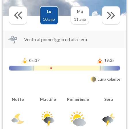
Lu
Ma
10 ago
11 ago
Vento al pomeriggio ed alla sera
05:37
19:35
Luna calante
Notte
Mattino
Pomeriggio
Sera