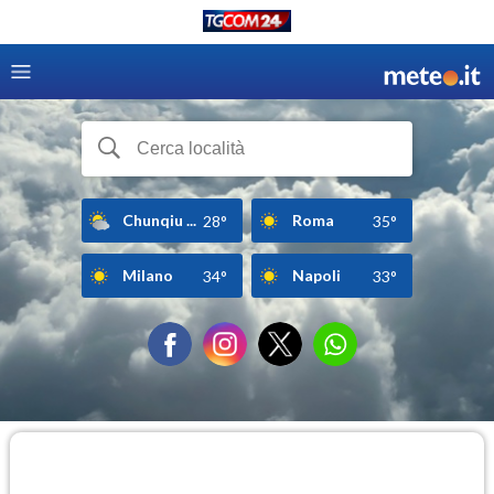
Chunqiu ...
Roma
28°
35°
Milano
Napoli
34°
33°