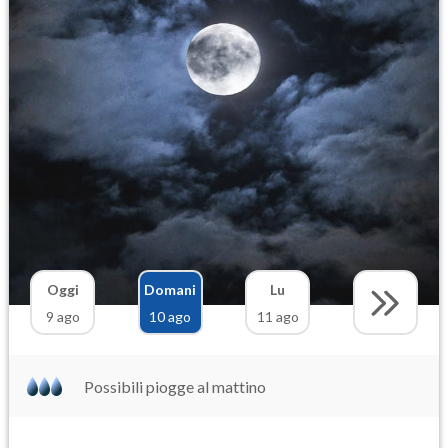
Oggi
Domani
Lu
9 ago
10 ago
11 ago
Possibili piogge al mattino