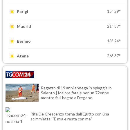
15°
29°
Parigi
21°
37°
Madrid
13°
24°
Berlino
26°
37°
Atene
Ragazzo di 19 anni annega in spiaggia in
Salento | Malore fatale per un 72enne
mentre fa il bagno a Fregene
Rita De Crescenzo torna dall'Egitto con una
scimmietta: "È mia e resta con me"