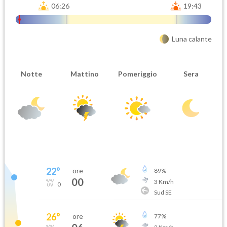
06:26
19:43
Luna calante
Notte
Mattino
Pomeriggio
Sera
22
°
ore
89
%
00
3
Km/h
0
Sud SE
26
°
ore
77
%