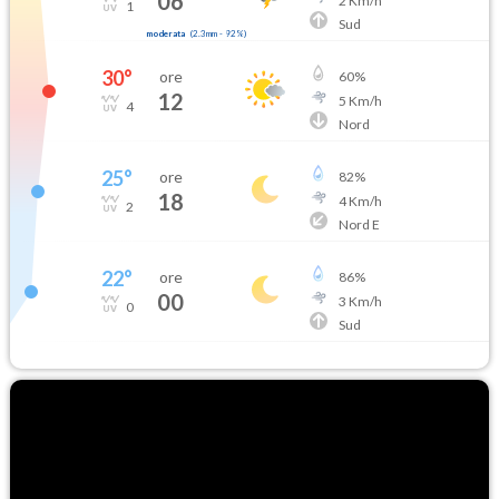
06
2
Km/h
1
Sud
moderata
(
2.3mm
-
92
%)
30
°
ore
60
%
12
5
Km/h
4
Nord
25
°
ore
82
%
18
4
Km/h
2
Nord E
22
°
ore
86
%
00
3
Km/h
0
Sud