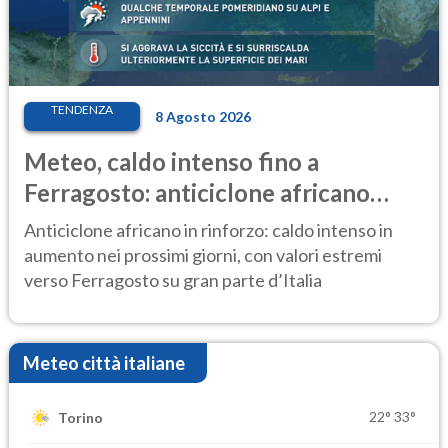
TENDENZA
8 Agosto 2026
Meteo, caldo intenso fino a
Ferragosto: anticiclone africano
ancora protagonista
Anticiclone africano in rinforzo: caldo intenso in
aumento nei prossimi giorni, con valori estremi
verso Ferragosto su gran parte d’Italia
Meteo città italiane
22°
33°
Torino