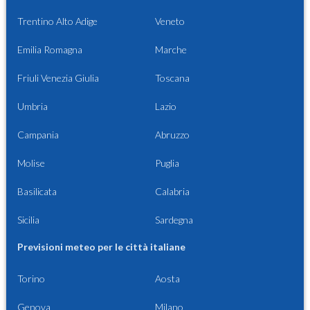
Trentino Alto Adige
Veneto
Emilia Romagna
Marche
Friuli Venezia Giulia
Toscana
Umbria
Lazio
Campania
Abruzzo
Molise
Puglia
Basilicata
Calabria
Sicilia
Sardegna
Previsioni meteo per le città italiane
Torino
Aosta
Genova
Milano