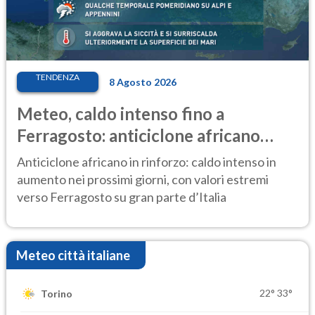
TENDENZA
8 Agosto 2026
Meteo, caldo intenso fino a
Ferragosto: anticiclone africano
ancora protagonista
Anticiclone africano in rinforzo: caldo intenso in
aumento nei prossimi giorni, con valori estremi
verso Ferragosto su gran parte d’Italia
Meteo città italiane
22°
33°
Torino