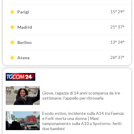
15°
29°
Parigi
21°
37°
Madrid
13°
24°
Berlino
26°
37°
Atene
Giove, ragazza di 14 anni scomparsa da tre
settimane: l'appello per ritrovarla
Esodo estivo, incidente sulla A14 tra Faenza
e Forlì: morta una donna | Maxi
tamponamento sulla A10 a Spotorno: feriti
due bambini