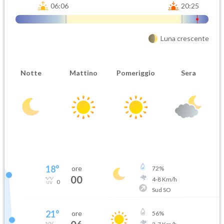
06:06
20:25
Luna crescente
Notte
Mattino
Pomeriggio
Sera
18
°
ore
72
%
00
4
-
8
Km/h
0
Sud SO
21
°
ore
56
%