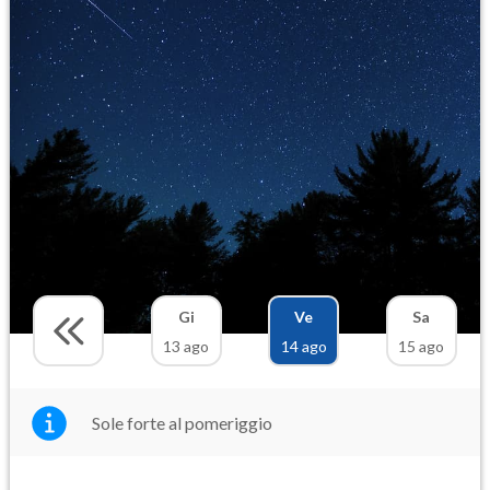
Gi
Ve
Sa
13 ago
14 ago
15 ago
Sole forte al pomeriggio