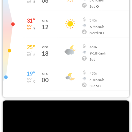
06
3
-
7
Km/h
5
Sud O
31
°
ore
34
%
12
6
-
9
Km/h
9
Nord NO
25
°
ore
45
%
18
9
-
18
Km/h
2
Sud
19
°
ore
43
%
00
5
-
8
Km/h
0
Sud SO