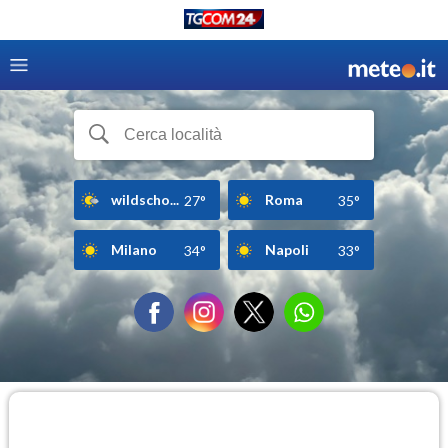
wildscho...
Roma
27°
35°
Milano
Napoli
34°
33°