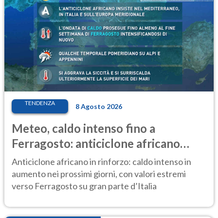
TENDENZA
8 Agosto 2026
Meteo, caldo intenso fino a
Ferragosto: anticiclone africano
ancora protagonista
Anticiclone africano in rinforzo: caldo intenso in
aumento nei prossimi giorni, con valori estremi
verso Ferragosto su gran parte d’Italia