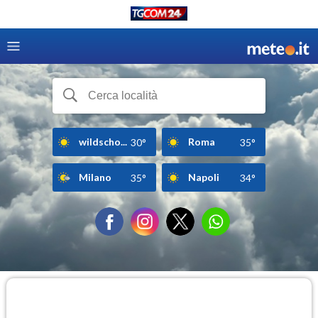
wildscho...
Roma
30°
35°
Milano
Napoli
35°
34°