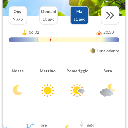
Oggi
Domani
Ma
9 ago
10 ago
11 ago
06:02
20:30
Luna calante
Notte
Mattino
Pomeriggio
Sera
17
°
ore
66
%