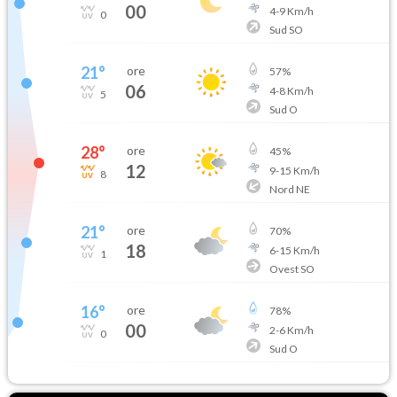
00
4
-
9
Km/h
0
Sud SO
21
°
ore
57
%
06
4
-
8
Km/h
5
Sud O
28
°
ore
45
%
12
9
-
15
Km/h
8
Nord NE
21
°
ore
70
%
18
6
-
15
Km/h
1
Ovest SO
16
°
ore
78
%
00
2
-
6
Km/h
0
Sud O