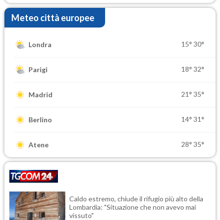
Meteo città europee
15°
30°
Londra
18°
32°
Parigi
21°
35°
Madrid
14°
31°
Berlino
28°
35°
Atene
Caldo estremo, chiude il rifugio più alto della
Lombardia: "Situazione che non avevo mai
vissuto"