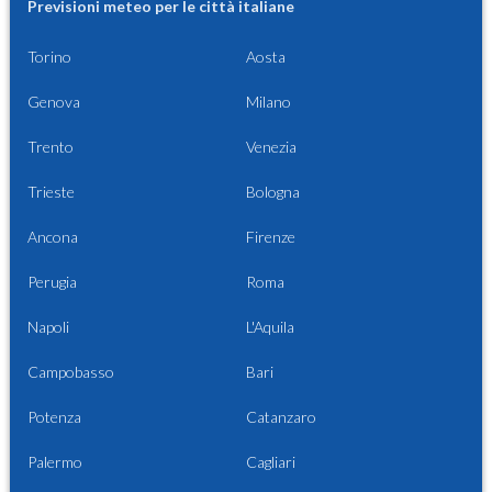
Previsioni meteo per le città italiane
Torino
Aosta
Genova
Milano
Trento
Venezia
Trieste
Bologna
Ancona
Firenze
Perugia
Roma
Napoli
L'Aquila
Campobasso
Bari
Potenza
Catanzaro
Palermo
Cagliari