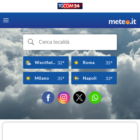
Westfiel...
Roma
32°
35°
Milano
Napoli
35°
33°