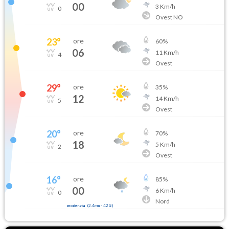
00
3
Km/h
0
Ovest NO
23
°
ore
60
%
06
11
Km/h
4
Ovest
29
°
ore
35
%
12
14
Km/h
5
Ovest
20
°
ore
70
%
18
5
Km/h
2
Ovest
16
°
ore
85
%
00
6
Km/h
0
Nord
moderata
(
2.4mm
-
42
%)