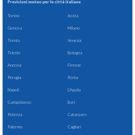
Previsioni meteo per le città italiane
Torino
Aosta
Genova
Milano
Trento
Venezia
Trieste
Bologna
Ancona
Firenze
Perugia
Roma
Napoli
L'Aquila
Campobasso
Bari
Potenza
Catanzaro
Palermo
Cagliari