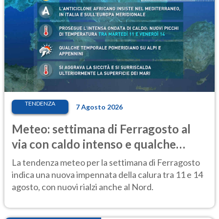
TENDENZA
7 Agosto 2026
Meteo: settimana di Ferragosto al
via con caldo intenso e qualche
temporale
La tendenza meteo per la settimana di Ferragosto
indica una nuova impennata della calura tra 11 e 14
agosto, con nuovi rialzi anche al Nord.