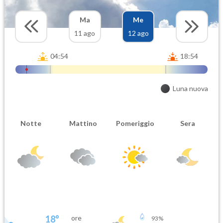
Ma
Me
11 ago
12 ago
04:54
18:54
Luna nuova
Notte
Mattino
Pomeriggio
Sera
18
°
ore
93
%