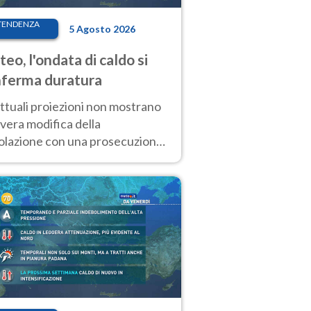
TENDENZA
5 Agosto 2026
eo, l'ondata di caldo si
ferma duratura
ttuali proiezioni non mostrano
vera modifica della
colazione con una prosecuzione
caldo fuori scala per molti
ni, compresa la settimana di
ragosto