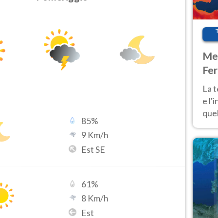
Met
Fer
pau
La 
e l'
quel
85
%
Fer
9
Km/h
tem
Est SE
61
%
8
Km/h
Est