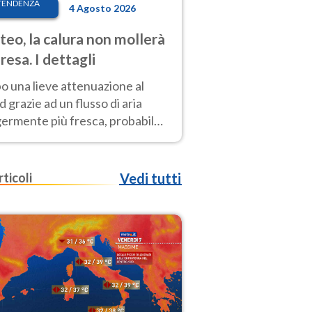
TENDENZA
4 Agosto 2026
eo, la calura non mollerà
presa. I dettagli
o una lieve attenuazione al
 grazie ad un flusso di aria
germente più fresca, probabile
o rinforzo dell’anticiclone
icano entro Ferragosto
rticoli
Vedi tutti