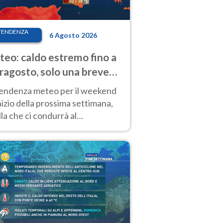
TENDENZA
6 Agosto 2026
eo: caldo estremo fino a
ragosto, solo una breve
sa. Ecco dove
tendenza meteo per il weekend
inizio della prossima settimana,
la che ci condurrà al
ragosto, vede ancora
perature molto elevate