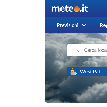
Previsioni
Reg
West Pal...