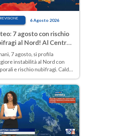
REVISIONE
6 Agosto 2026
eo: 7 agosto con rischio
ifragi al Nord! Al Centro-
 caldo estremo
ni, 7 agosto, si profila
iore instabilità al Nord con
orali e rischio nubifragi. Caldo
pre estremo al Centro-Sud. Le
isioni.