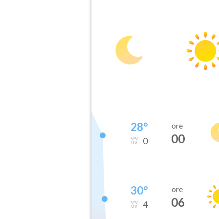
28
°
ore
00
0
30
°
ore
06
4