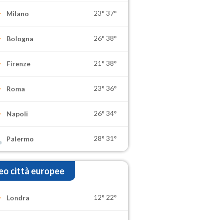
23°
37°
Milano
26°
38°
Bologna
21°
38°
Firenze
23°
36°
Roma
26°
34°
Napoli
28°
31°
Palermo
o città europee
12°
22°
Londra