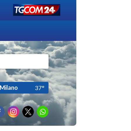
Milano
37°