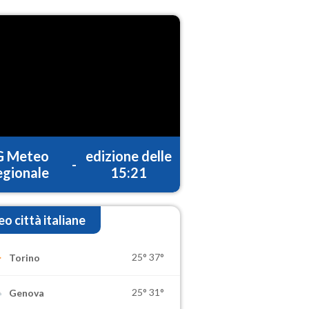
G Meteo
edizione delle
-
gionale
15:21
o città italiane
25°
37°
Torino
25°
31°
Genova