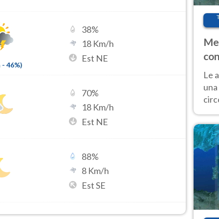
38
%
Met
18
Km/h
con
Est NE
m
-
46
%)
Le a
una 
70
%
cir
18
Km/h
del 
Est NE
gior
Fer
88
%
8
Km/h
Est SE