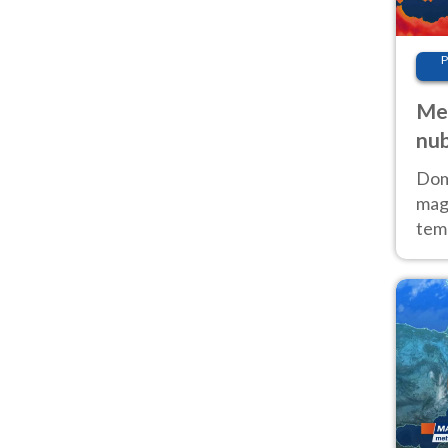
P
Met
nub
Sud
Doma
magg
temp
sem
prev