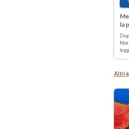
Met
la 
Dop
Nord
leg
nuov
afr
Altri a