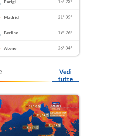
15°
23°
Parigi
21°
35°
Madrid
19°
26°
Berlino
26°
34°
Atene
e
Vedi
tutte