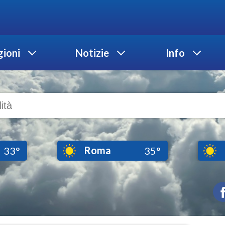
ioni
Notizie
Info
Roma
33°
35°