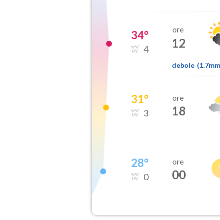
ore
34
°
12
4
debole
(
1.7m
31
°
ore
18
3
28
°
ore
00
0