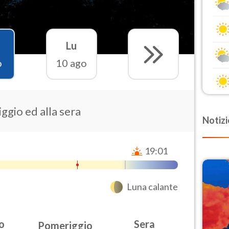
Lu
o
10 ago
ggio ed alla sera
Notizi
19:01
Luna calante
o
Sera
Pomeriggio